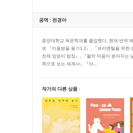
공역 :
전경아
중앙대학교 독문학과를 졸업했다. 현재 번역 
로 『미움받을 용기1·2』, 『유리멘탈을 위한
천재 엉덩이 탐정』, 『왈칵 마음이 쏟아지는 
족으로 보는 세계사』『아...
작가의 다른 상품