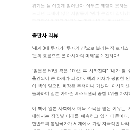
위기는 늘 이렇게 일어난다. 아무도 깨닫지 못하는
도되면 그제야 많은 사람들이 ‘뭔가 큰일이 일어났
파급력이 커지고 결국에는 많은 나라가 파산한다. --- 
출판사 리뷰
투자를 배우면 돈으로 돈을 낳을 수 있다. 일하지 않을
‘세계 3대 투자가’ ‘투자의 신’으로 불리는 짐 로저스
딱 한 가지 ‘성공하는 방법’이라고 할 만한 걸 꼽는다면
‘돈의 흐름으로 본 아시아의 미래’를 예견하다!
특히 성공하고 돈을 벌었을 때가 주의해야 할 시기다
“일본은 50년 혹은 100년 후 사라진다” “내가 
것도 하지 않는 것이 제일이다. 크게 성공하면 사람
출간되어 큰 화제가 되었다. 책의 저자가 평범한 인
투자에 나섰다가 실패하게 된다. --- p.209
이 책이 일으킨 파장은 무척이나 거셌다. 아사히신
돌파하며 일본 아마존 베스트셀러 종합 1위를 차지하
실패하고 돈을 잃는 것은 불운한 일이 아니라고 나는
이 있다. 단, 이왕 실패할 바에는 스물다섯 살에 하
이 책이 일본 사회에서 더욱 주목을 받은 이유는,
우게 해주고 세상에 대해서도 가르쳐준다. 젊은 시절이라
대해서는 장밋빛 미래를 예측하고 있기 때문이다. ‘
한반도의 통일국가가 세계에서 가장 자극적인 나라가
AI 시대야말로 AI로는 할 수 없는 일을 찾는다. 