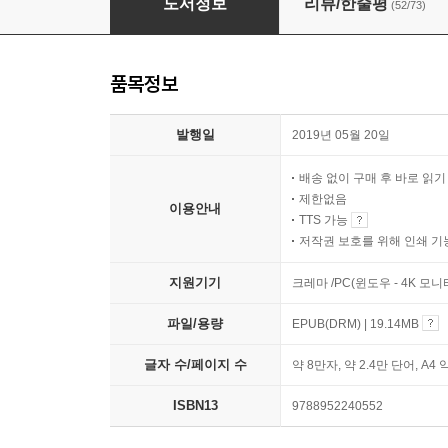
도서정보
리뷰/한줄평
(52/73)
품목정보
발행일
2019년 05월 20일
배송 없이 구매 후 바로 읽
제한없음
이용안내
TTS 가능
저작권 보호를 위해 인쇄 기
지원기기
크레마 /PC(윈도우 - 4K 모
파일/용량
EPUB(DRM) | 19.14MB
글자 수/페이지 수
약 8만자, 약 2.4만 단어, A4 
ISBN13
9788952240552