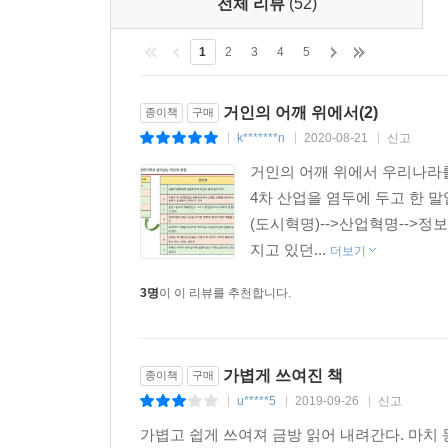
전체 리뷰
(52)
받지 않을 것이라고 전망한다. 북한의 두 자릿수 
5대 재벌이 한국 주식의 시가총액 절반 이상을 
1
2
3
4
5
있다고 꼬집는다. 문재인 대통령이 ‘소득주도’와 ‘
의문을 표하기도 한다.
거인의 어깨 위에서(2)
종이책
구매
k*******n
2020-08-21
신고
|
|
|
한국 교육의 안정지향적 사고에 대해서는 상당한 우
거인의 어깨 위에서 우리나라
1위를 차지하는 사회, 또 합격률이 1.8%에 불과
4차 산업을 염두에 두고 한 말
일어나기 어렵다며 안타까움을 드러낸다.
(도시혁명)-->산업혁명-->
지고 있던...
‘투자의 귀재’ 짐 로저스는 한반도 통일의 수혜를
더보기
자신이 보유 중인 주식의 중심이 대한항공이라고 거침
3명
이 이 리뷰를 추천합니다.
밝히기도 했던 그는 지금 딸들에게 중국어를 가르
북한의 발전 가능성에 대한 강한 믿음을 드러낸다.
가볍게 쓰여진 책
종이책
구매
새로운 미래에 대비하라
u*****5
2019-09-26
신고
|
|
|
기타 그가 예견하는 다른 거시적인 경제 흐름들도 무척
가볍고 쉽게 쓰여져 금방 읽어 내려간다. 마