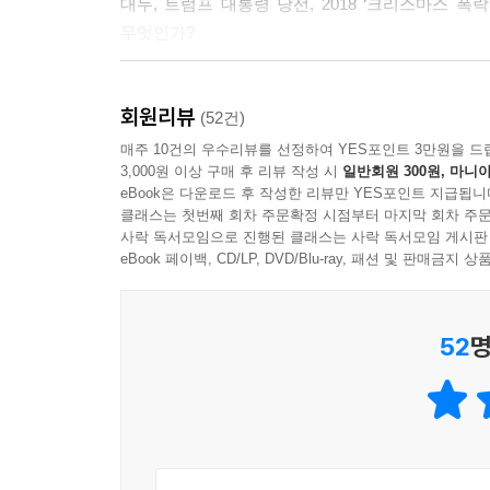
대두, 트럼프 대통령 당선, 2018 ‘크리스마스 
무엇인가?
--- p.232
이 책은 한국과 일본, 그리고 아시아 각국의 독
회원리뷰
방식으로 기획되었다. 일본에서 최초 출간되었고,
(52건)
한국 관련 통계를 포함시켰다. 제1장에서는 급변
매주 10건의 우수리뷰를 선정하여 YES포인트 3만원을 드
3,000원 이상 구매 후 리뷰 작성 시
일반회원 300원, 마니아
분야로 떠오르게 될 산업을 다루고 있다. 또한 한
eBook은 다운로드 후 작성한 리뷰만 YES포인트 지급됩니
일본의 장래를 암울하게 보는 구체적인 근거를 제시
클래스는 첫번째 회차 주문확정 시점부터 마지막 회차 주문
‘다음 패권국’인 중국의 강점을 추적하는 동시에 
사락 독서모임으로 진행된 클래스는 사락 독서모임 게시판
제4장에서는 동아시아를 둘러싼 대국인 미국, 러시
eBook 페이백, CD/LP, DVD/Blu-ray, 패션 및 판매금
투자에 몸담아온 저자의 투자 철학을 통해 ‘우리는 
제시한다. 마지막으로 제6장에서는 AI, 핀테크, 
52
명
바꿀지를 전망한다.
범죄대국이 될 2050년의 일본
대표적인 지일파이자 일본에 대한 애정을 숨기지 않는
살짜리 아이라면 당장 일본을 떠나거나, 아니면 끔찍