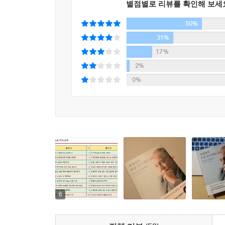
별점별로 리뷰를 확인해 보세
사회를 발칵 뒤집은 짐 로저스. 그는 일본이 205
50%
것이라고 예견한다. 그렇게 단언하는 이유로 해마
증가 등이 제시된다. 허울뿐인 일본의 호경기는 머
31%
짐 로저스의 예견은, 결국 2018년 말 미국과 일본
17%
2%
그렇다면 일본이 처해 있는 위기에 대한 처방전은? 
0%
수용이다. 그리고 일본에 투자하겠다면, 관광과 농
머지않아 한반도는 ‘세계에서 가장 자극적인 장소’
짐 로저스는 지난 몇 년 사이 한국 경제는 정체되어
바탕으로 냉철한 혜안을 선보인 ‘투자의 신’이 이
북한의 개방으로 풍부한 자원과 값싼 노동력이 
자금이 한반도의 평화를 계기로 한국으로 흘러들어
이유다. 또 북한에서도 기업가가 탄생하고 주변 강
6
짐 로저스는 현재 선진국의 경제는 정체 무드에 빠져