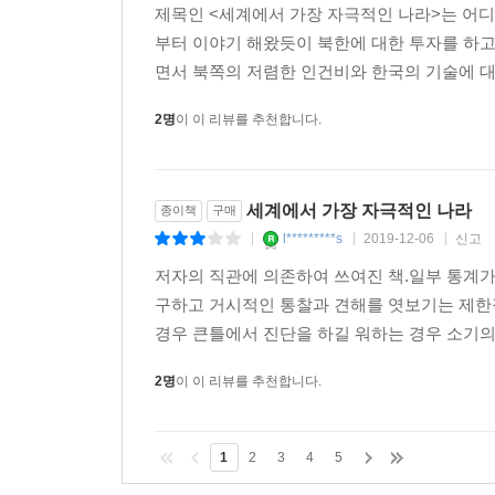
· 아무도 눈여겨보지 않는 것을 사라
제목인 <세계에서 가장 자극적인 나라>는 어디
· 돈을 번 직후에 실패할 가능성이 가장 높다
부터 이야기 해왔듯이 북한에 대한 투자를 하
· 경제학자는 거의가 틀렸다
면서 북쪽의 저렴한 인건비와 한국의 기술에 대
· 허울뿐인 호경기에 속지 마라
· 위기야말로 투자의 기회다
2명
이 이 리뷰를 추천합니다.
· 가격경쟁에 매달리는 회사는 오래가지 못한다
· 다른 사람의 조언을 귀담아듣지 마라
· 인간은 실패하면 다른 사람을 탓한다
세계에서 가장 자극적인 나라
종이책
구매
· 실패하고 돈을 잃는 것은 불운한 일이 아니다
l*********s
2019-12-06
신고
|
|
|
· 성공하는 사람은 결코 포기를 모르는 사람이다
저자의 직관에 의존하여 쓰여진 책.일부 통계
· 배움의 끈을 놓지 마라
구하고 거시적인 통찰과 견해를 엿보기는 제한
· 변화의 파도에 타지 못하면 언젠가 큰코다친다
경우 큰틀에서 진단을 하길 워하는 경우 소기의 
· AI 시대야말로 AI로는 할 수 없는 일을 찾아라
· 자신을 편견에서 해방시켜라
2명
이 이 리뷰를 추천합니다.
1
2
3
4
5