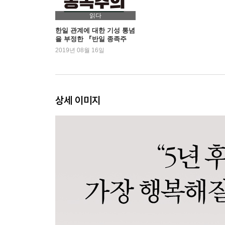
제3장 중국, 세계의 패권국에 가장 근접한 나라
중국은 여전히 폭발적인 성장 가능성이 있다
읽다
중국에 투자하려면 환경 비즈니스, 인프라, 헬스 산
한일 관계에 대한 기성 통념
을 부정한 『반일 종족주
차이나 리스크는 어디에 있을까?
의』 새롭게 1위 등극
2019년 08월 16일
‘또 하나의 중화경제권’ 타이완과 마카오
미중 패권전쟁의 승자는
제4장 아시아를 둘러싼 대국들?미국, 러시아, 인도
상세 이미지
미국의 상승세가 막을 내린 후의 세계
인도 경제는 어떻게 될까?
러시아 경제를 주시하라
제5장 투자의 원칙?큰 변화의 파도 앞에서 꾸물거
투자는 쉽지 않지만 비결만 알면 누구나 할 수 있다
전 재산을 잃고 깨달은 인생철학
경제의 변동에 좌우되지 않는 인생을 보내는 비결
제6장 돈과 경제의 미래