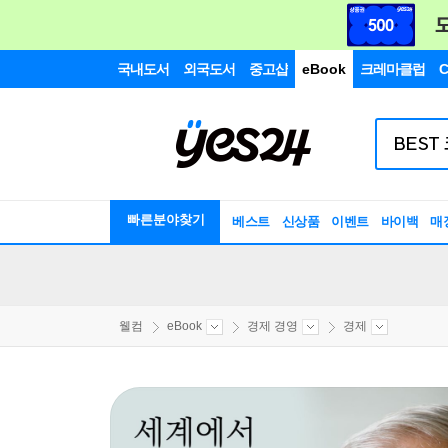
국내도서
외국도서
중고샵
eBook
크레마클럽
C
빠른분야찾기
베스트
신상품
이벤트
바이백
매
웰컴
eBook
경제 경영
경제