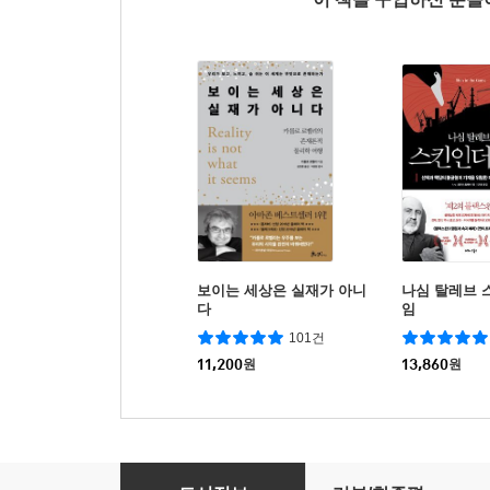
보이는 세상은 실재가 아니
나심 탈레브 스
다
임
101건
11,200
원
13,860
원
세계에서 가장 자극적인 나라