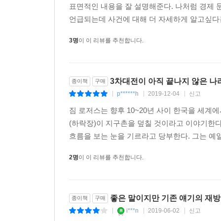
덮칠 것이고, 여기에 미중 무역전쟁까지 얽히면 
표면적인 내용을 잘 설명해준다. 나처럼 경제 
타이완이 통일되었을 때 주변국에 미칠 영향, 그
언급되는데 사건에 대해 더 자세하게 알고싶다는 
한파가 한국에 미칠 충격에 미리 대비하라는 그의 
3명
이 이 리뷰를 추천합니다.
될 주식들에 대한 언급도 무척 솔깃한 부분들이다.
짐 로저스의 ‘원칙’
3차대전이 아직 끝나지 않은 나
종이책
구매
p******h
2019-12-04
신고
이 책이 가지는 또 하나의 매력은 ‘월가의 전설’로
|
|
|
그려진다는 것이다. “가공된 다이아몬드보다 세상이
짐 로저스는 향후 10~20년 사이 한국을 세계
독자들에게 큰 울림으로 와닿을 것이다.
(하락장)이 지구촌을 덮칠 것이라고 이야기한다
흐름을 보는 눈을 기르라고 당부한다. 그는 예
· 역사는 리듬에 따라 움직인다
2명
이 이 리뷰를 추천합니다.
· 투자에 성공하려면 역사를 배워라
· 학력과 성공은 무관하다
· 바르게 투자하면 돈이 돈을 낳는다
· ‘기다림’은 때로 행동보다 중요하다
좋은 말이지만 기존 얘기의 재
종이책
구매
· 시장이 나보다 더 똑똑하다
i***n
2019-06-02
신고
|
|
|