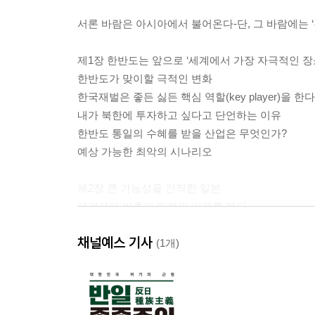
서론 바람은 아시아에서 불어온다-단, 그 바람에는 ‘
제1장 한반도는 앞으로 ‘세계에서 가장 자극적인 장
한반도가 맞이할 극적인 변화
한국재벌은 좋든 싫든 핵심 역할(key player)을 한다
내가 북한에 투자하고 싶다고 단언하는 이유
한반도 통일의 수혜를 받을 산업은 무엇인가?
예상 가능한 최악의 시나리오
제2장 큰 가능성을 간직한 일본
세계사에 비추어 일본의 미래를 본다
허울뿐인 일본의 호경기
채널예스 기사
이민자를 받아들이는 나라는 번영하고 거부하는 나
(1개)
일본에 투자할 거면 관광, 농업, 교육
일본이 부흥하는 길