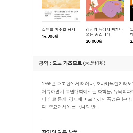
질투를 마주할 용기
감정의 늪에서 빠져나
오는 중입니다
16,000
원
20,000
원
2
공역 :
오노 가즈모토
(大野和基)
1955년 효고현에서 태어나, 오사카부립기타노
체류하면서 코넬대학에서는 화학을, 뉴욕의과대
터 의료 문제, 경제에 이르기까지 폭넓은 분야
다. 주요저서에는 《나의 반...
작가의 다른 상품