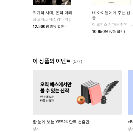
위기의 시대, 돈의 미래
내 아이들에게 주는 선
물
짐 로저스 저/전경아 역
리더스북
|
짐 로저스 저/이은주 역
|
12,300
원
(0% 할인)
10,850
원
(0% 할인)
이 상품의 이벤트
(5개)
한 눈에 보는 YES24 단독 선출간
e
상시
상