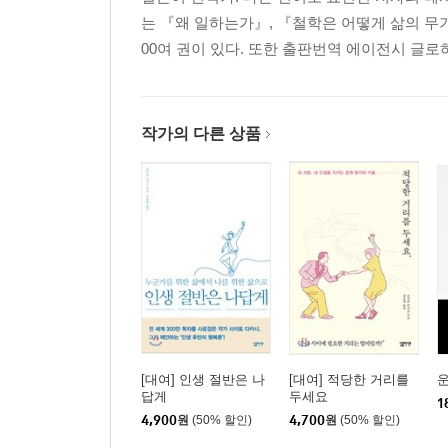
는 『왜 일하는가』, 『철학은 어떻게 삶의 무기
00여 권이 있다. 또한 출판번역 에이전시 글
작가의 다른 상품
[대여] 인생 절반은 나
[대여] 적당한 거리를
답게
두세요
1
4,900
원
(50% 할인)
4,700
원
(50% 할인)