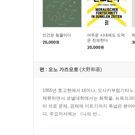
인간은 동물이다
어두운 시대에도 도덕
은 진보한다
20,000
원
3
20,000
원
편 :
오노 가즈모토
(大野和基)
1955년 효고현에서 태어나, 오사카부립기타노
체류하면서 코넬대학에서는 화학을, 뉴욕의과대
터 의료 문제, 경제에 이르기까지 폭넓은 분야
다. 주요저서에는 《나의 반...