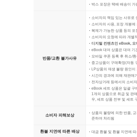
박스 포장은 택배 배송이 가
소비자의 책임 있는 사유로 
소비자의 사용, 포장 개봉에 
복제가 가능한 상품 등의 포장을 
소비자의 요청에 따라 개별
디지털 컨텐츠인 eBook, 
eBook 대여 상품은 대여 기
모바일 쿠폰 등록 후 취소/환
반품/교환 불가사유
중고상품이 구매확정(자동 
LP상품의 재생 불량 원인이 기
시간의 경과에 의해 재판매가
전자상거래 등에서의 소비자
eBook 세트 상품은 일괄 
1개의 상품으로 취급 및 판매
우, 세트 상품 전부 및 세트
상품의 불량에 의한 반품, 교
소비자 피해보상
준하여 처리됨
환불 지연에 따른 배상
대금 환불 및 환불 지연에 