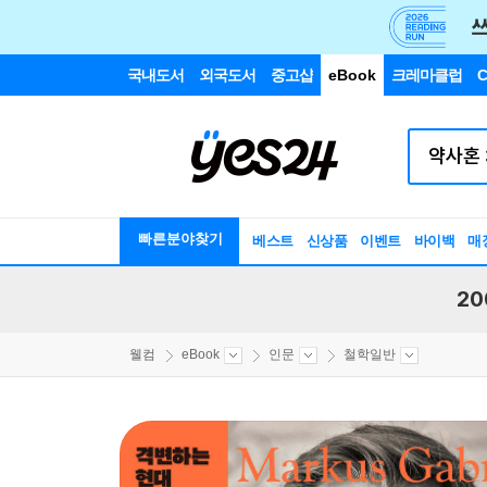
국내도서
외국도서
중고샵
eBook
크레마클럽
C
빠른분야찾기
베스트
신상품
이벤트
바이백
매
20
웰컴
eBook
인문
철학일반