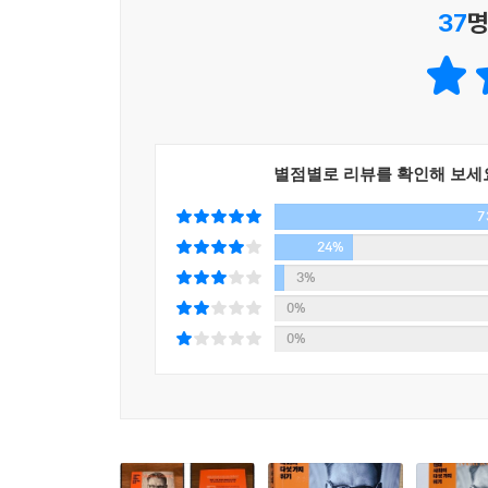
37
명
이미지가 진실을 덮어 은폐하고 있는 현 상황을 들
저자의 철학적인 논제를 함께 따라가다 보면, 지
하는지 방향성을 찾을 수 있게 된다.
“중요한 것은 옳은지 아닌지 하는 물음뿐이다!”
모호한 경계와 가치를 바로세우는 획기적인 논고!
별점별로 리뷰를 확인해 보세
슬라보이 지제크가 ‘위대한 생각 실험’이라 칭한 독
7
마르쿠스 가브리엘의 ‘신실재론’은 탈진실이라는
24%
생겨난 새로운 형태의 철학이다. 또한 디지털혁명의
3%
현대 사회를 이끄는 이데올로기의 가장 큰 문제는
0%
대화를 거듭하는 것이 아니라 ‘무엇이 진실인지는
0%
나누는 상황이다.
하지만 마르쿠스 가브리엘은 여전히 우리에게 가장
가치가 엄연히 존재한다고 주장하며 삶의 중심을 
실험’이라 칭한 저자만의 독자적 세계를 보다 쉽고 