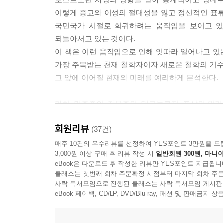
이렇게 종교와 이성의 절대성을 잃고 정신적인 표류
국민국가 시절로 회귀하려는 움직임을 보이고 있
되돌아서고 있는 것이다.
이 책은 이런 움직임으로 인해 잇따라 일어나고 있
가장 주목받는 천재 철학자이자 새로운 철학의 기수라
그 앞에 이어질 현재와 미래를 예리하게 분석한다.
가치, 민주주의, 자본주의, 테크놀로지, 표상의 위기
현대 사회의 다섯 가지 위기 앞에서, 우리는 어떻게
회원리뷰
(37건)
이 책에서는 현대 사회의 다섯 가지 위기를 다룬다.
매주 10건의 우수리뷰를 선정하여 YES포인트 3만원을 드
3,000원 이상 구매 후 리뷰 작성 시
일반회원 300원, 마니아
위기의 근저에 자리하고 있는 표상의 위기가 그것이
eBook은 다운로드 후 작성한 리뷰만 YES포인트 지급됩니
먼저 <가치의 위기>에서는 절대적인 가치를 잃고
클래스는 첫번째 회차 주문확정 시점부터 마지막 회차 주문
않으려면 어떻게 해야 하는지를 논의한다. <민
사락 독서모임으로 진행된 클래스는 사락 독서모임 게시판
부정하는 사람도 인정해야 하는가?’ 하는 물음을
eBook 페이백, CD/LP, DVD/Blu-ray, 패션 및 판매금
심각해지는 빈부격차 문제 등 오늘날 폭주하는 자
에서는 현 기술산업에 대한 신랄한 비평을 펼치며