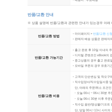
배송비 : 무료배송
반품/교환 안내
※ 상품 설명에 반품/교환과 관련한 안내가 있는경우 아래 
마이페이지 >
반품/교환 신청
반품/교환 방법
판매자 배송 상품은 판매자와
출고 완료 후 10일 이내의 
디지털 콘텐츠인 eBook의 
반품/교환 가능기간
중고상품의 경우 출고 완료일
모바일 쿠폰의 경우 유효기간(
고객의 단순변심 및 착오구
직수입양서/직수입일서중 일
단, 아래의 주문/취소 조건인
오늘 00시 ~ 06시 30분 
반품/교환 비용
오늘 06시 30분 이후 주문
직수입 음반/영상물/기프트 
단, 당일 00시~13시 사이