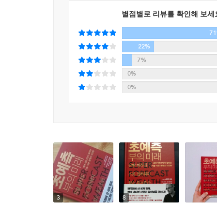
분산형 시스템보다 훨씬 효율적으로 만듭니다. 따라서
별점별로 리뷰를 확인해 보세
7
데이터와 기술의 독점이 초래하는 폐해는 이미 곳곳
‘가파GAFA’라고 부르기도 한다)은 혁신의 아이
22%
경영학자 스콧 갤러웨이는 ‘착한 구글, 멋진 애플’로
7%
0%
GAFA의 주인들은 세계에서 가장 부유하면서도 지
0%
뛰어다니면서 이익을 챙기고 있습니다. 그럼에도 그들
데이터 소유의 규제 문제는 미래를 좌우할 것이다.
만큼 우리는 그 사이에서 적절한 지점을 찾아야 
‘기술이 인간을 지배하는 세상’이 아니라 ‘기술이 인
21세기에는 데이터가 세계에서 가장 중요한 자산으로
모두가 바뀔 것입니다. (36쪽)
3
8
암호화폐, 실패할 것인가