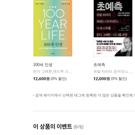
100세 인생
초예측
린다 그래튼,앤드루 스콧 공저/안세민 역
클
유발 하라리 공저/오노 가즈모토 편/정현옥 역
|
12,600
원
(0% 할인)
12,000
원
(0% 할인)
검색 페이지에서 선택된 태그에 등록된 더 많은 상품을 확인해 
이 상품의 이벤트
(6개)