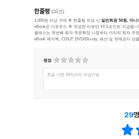
취약한지를 적나라하게 보여주고 있다. 『초예측,
한줄평
(32건)
지적 기반을 제공할 것이다.
1,000원 이상 구매 후 한줄평 작성 시
일반회원 50원, 마니
eBook은 다운로드 후 작성한 리뷰만 YES포인트 지급됩니
인공지능과 생명공학, 나노기술 등의 첨단 과학과
클래스는 첫번째 회차 주문확정 시점부터 마지막 회차 주문
흐름입니다. 하지만 결정된 바는 아무것도 없습니다
eBook 페이백, CD/LP, DVD/Blu-ray, 패션 및 판매금
(34쪽)
평점
한글 기준 50자까지 작성가능
29
명