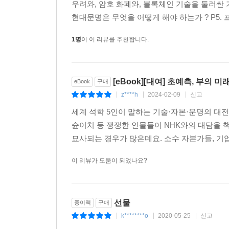
된다는 데 있습니다. (80쪽)
우려와, 암호 화폐와, 불록체인 기술을 둘러싼
현대문명은 무엇을 어떻게 해야 하는가 ? P5. 
블록체인 기술은 더욱 풍요로운 세계를 실현하고 더욱
1명
이 이 리뷰를 추천합니다.
하라리에 따르면 기술은 무언가를 결정하는 것이 아
사용했지만, 파시스트 정권부터 공산주의 독재 정
[eBook][대여] 초예측, 부의 미
eBook
구매
기축 통화로 자리 잡을지 스스로 진화하고 회복하는
z****h
2024-02-09
신고
내리기 위해 노력해야 한다.
|
|
|
세계 석학 5인이 말하는 기술·자본·문명의 대전
새로운 지식과 기술이 가능하게 만든 미래 사회 시
슌이치 등 쟁쟁한 인물들이 NHK와의 대담을 
우리 앞에는 다양한 선택지가 놓여 있습니다. (35쪽
묘사되는 경우가 많은데요. 소수 자본가들, 기
이 리뷰가 도움이 되었나요?
가짜 뉴스와 탈진실이
현대 사회를 무너뜨릴 것인가
예상치 못한 팬데믹(pandemic) 속에서 가짜 뉴스
선물
종이책
구매
허위 사실이 SNS와 유튜브를 통해 빠르게 번지면
k********o
2020-05-25
신고
|
|
|