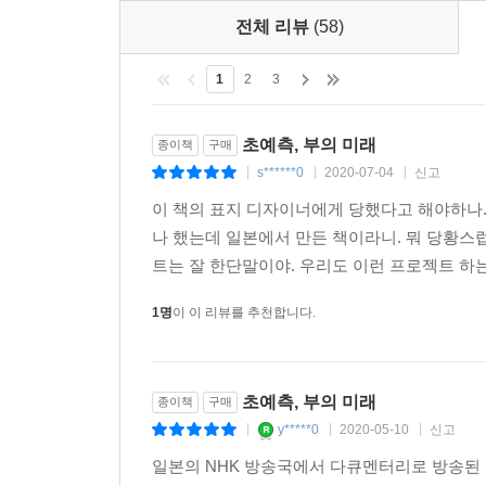
아니면 새로운 부를 창출할 것인가
전체 리뷰
(58)
최근 암호화폐가 범죄에 활용된 것이 밝혀지면서 그 
1
2
3
수상자 장 티롤은 암호화폐는 실패할 것이며 더 
화폐를 발행함으로써 경기 부양을 촉진시키는 국가
초예측, 부의 미래
종이책
구매
s******0
2020-07-04
신고
|
|
|
암호화폐는 돈세탁, 탈세, 암거래 등에 악용될 수
이 책의 표지 디자이너에게 당했다고 해야하나.
기반이 부족한 상태입니다. (131쪽)
나 했는데 일본에서 만든 책이라니. 뭐 당황스
트는 잘 한단말이야. 우리도 이런 프로젝트 하는
지금의 암호화폐는 실물 경제와 연동되어 있지 않고 
1명
이 이 리뷰를 추천합니다.
한편 암호화폐 개발자인 찰스 호스킨슨은 다른 미
시장 제도가 미흡해서 빈곤에 시달리는 사람이 3
블록체인 기술이 달러, 엔, 유로, 파운드 등으로 
초예측, 부의 미래
종이책
구매
제공할 거라고 말한다.
y*****0
2020-05-10
신고
|
|
|
비트코인, 즉 암호화폐의 진짜 대단한 점은 다양한
일본의 NHK 방송국에서 다큐멘터리로 방송된 