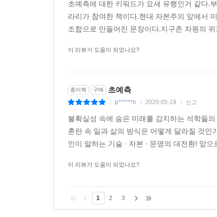
마르쿠스 가브리엘은 가짜 뉴스가 불러온 탈진실(po
초예측에 대한 키워드가 요새 유행인거 같다.부
객관적인 사실보다 주관적인 감정에 호소함으로써 
라리가 참여한 책이다.현대 자본주의 앞에서 
모든 것을 알게 되었다는 착각이 탈진실을 낳았다고
조합으로 만들어진 문장이다.지구촌 차원의 위기
인터넷에서 뉴스를 읽거나 메일을 보내는 ‘노동’이
이 리뷰가 도움이 되었나요?
우리는 이 모든 사실을 알아차리지 못하고 충분한 정
가브리엘은 이대로 가다가 옳고 그름의 문제는 뒷
초예측
종이책
구매
거라고 말하며 위기감을 드러낸다. 우리는 가짜 
p******h
2020-05-19
신고
|
|
|
자극적인 수사와 데이터상의 숫자가 담지 못하는 진
불확실성 속에 숨은 미래를 감지하는 석학들의 
혼란 속 일과 삶의 방식은 어떻게 달라질 것인가?
더 나은 미래를 설계하기 위한 출발점
인이 말하는 기술 · 자본 · 문명의 대전환! 앞으
곤경에 빠지는 건 몰라서가 아니다. 확실히 안다는 착각 
이 리뷰가 도움이 되었나요?
2008년 금융위기의 전말을 다룬 영화 〈빅쇼트(T
1
2
3
위험한 것은 없음을 일깨워준다. 유발 하라리 역시
더 이상 불가능하다는 사실을 겸허히 받아들이고