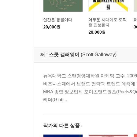
인간은 동물이다
어두운 시대에도 도덕
은 진보한다
20,000
원
3
20,000
원
저 :
스콧 갤러웨이
(Scott Galloway)
뉴욕대학교 스턴경영대학원 마케팅 교수. 2009
비즈니스계에서 브랜드 전략과 트렌드 예측에 
MBA 종합 정보업체 포이츠앤드퀀츠(Poets&Q
리더(Glob...
작가의 다른 상품