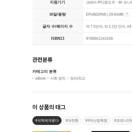
지원기기
크레마 /PC(윈도우 - 4K 모
파일/용량
EPUB(DRM) | 29.81MB
글자 수/페이지 수
약 7.5만자, 약 2.2만 단어, A
ISBN13
9788901242439
관련분류
카테고리 분류
eBook
사회 정치
정치/외교
이 상품의 태그
#석학에게묻다
#대전환
#4차산업혁명
#코로나1