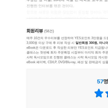
진행한 인터뷰를 엮은 것이다.
앞으로 새로운 위험은 끊임없이 등장할 것이다. 각국
나라로 확산될 수 있다. 그때마다 우리는 전례 없는
하지만 적절한 안목만 있다면, 위기는 얼마든지 기회
회원리뷰
에어비앤비 같은 공유경제 플랫폼이 등장했고, 암
(58건)
수 있다. 이 같은 상황에서 『초예측, 부의 미래
매주 10건의 우수리뷰를 선정하여 YES포인트 3만원을 드
3,000원 이상 구매 후 리뷰 작성 시
일반회원 300원, 마니아
적극적으로 사유할 힘을 선사한다.
eBook은 다운로드 후 작성한 리뷰만 YES포인트 지급됩니
클래스는 첫번째 회차 주문확정 시점부터 마지막 회차 주문
과학기술과 거대 디지털 기업은
사락 독서모임으로 진행된 클래스는 사락 독서모임 게시판
세계 경제를 어떻게 바꿀 것인가
eBook 페이백, CD/LP, DVD/Blu-ray, 패션 및 판매금
세계 경제의 미래는 어떤 모습일까? 유발 하라
57
명
예견한다. 대량의 정보를 빠르게 분석·처리할 수 
많을수록 알고리즘이 개선되기 때문에, 중앙에서 
작동할 것이다. 따라서 데이터 자본과 중앙 권력의
과거에는 너무 많은 정보와 힘이 한곳에 모였을 