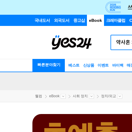
국내도서
외국도서
중고샵
eBook
크레마클럽
C
빠른분야찾기
베스트
신상품
이벤트
바이백
매
웰컴
eBook
사회 정치
정치/외교