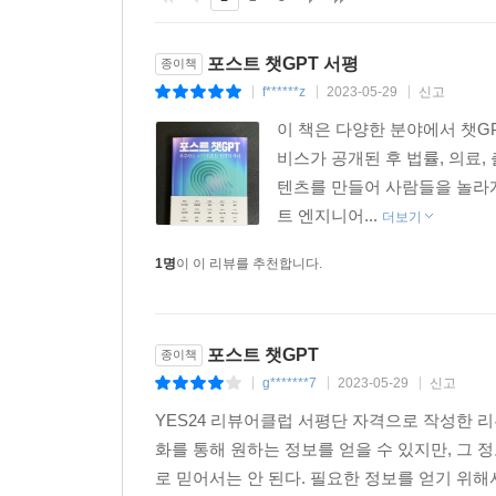
기고문을 소개하며 지금 시대를 진단한다. 박상현
벤처자본의 흐름이 인공지능을 겨냥하고 있는 현
포스트 챗GPT 서평
종이책
투자자들의 치열한 움직임이 있었다.
f******z
2023-05-29
신고
|
|
|
이 책은 다양한 분야에서 챗GP
또한 15명의 저자들이 챗GPT를 비롯한 생성형 인공지
비스가 공개된 후 법률, 의료,
익히 잘 알고 있듯이 사실과 다른 이야기를 ‘자신 있
텐츠를 만들어 사람들을 놀라게
형태로든 인간과 사회에 영향을 끼칠 수밖에 없다
트 엔지니어...
가깝게 만들었다고 지적한다. 지금보다 더더욱 허
더보기
1명
이 이 리뷰를 추천합니다.
6장에서 한소원 서울대 심리학과 교수는 ‘무인도의 
마주한 인간의 커뮤니케이션을 주시한다. 기계는 
멈추지 못한다는 것이다. 또한 엔지니어뿐만이 아
포스트 챗GPT
종이책
한다고 일갈한 구글의 CEO 순다르 피차이의 말
g*******7
2023-05-29
신고
|
|
|
세계를 체험하지 못하고, 의미와 가치를 알지 못
좋아하는 인간의 마음의 습관이 챗GPT의 대중화를
YES24 리뷰어클럽 서평단 자격으로 작성한 리
화를 통해 원하는 정보를 얻을 수 있지만, 그 
5장에서 미디어 사회학자 박권일은 이 지점을 인
로 믿어서는 안 된다. 필요한 정보를 얻기 위해서