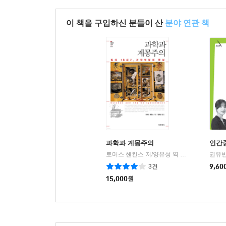
이 책을 구입하신 분들이 산
분야 연관 책
과학과 계몽주의
인간중
토머스 핸킨스 저/양유성 역
글항아리
권유빈
|
3건
9,60
15,000
원