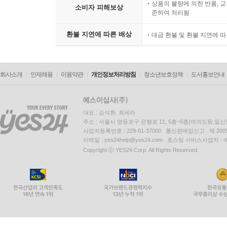
상품의 불량에 의한 반품, 교
소비자 피해보상
준하여 처리됨
환불 지연에 따른 배상
대금 환불 및 환불 지연에 
회사소개
인재채용
이용약관
개인정보처리방침
청소년보호정책
도서홍보안내
대표 : 김석환, 최세라
주소 : 서울시 영등포구 은행로 11, 5층~6층(여의도동,일신
사업자등록번호 : 229-81-37000 통신판매업신고 : 제 200
이메일 : yes24help@yes24.com 호스팅 서비스사업자 :
Copyright ⓒ YES24 Corp. All Rights Reserved.