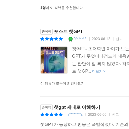
맥락과 더 견고해지는 탈진실 사회라는 구조에 챗
1명
이 이 리뷰를 추천합니다.
사고 체계를 지적하며 챗GPT가 제공하는 지식에 
이러한 맥락에서 이원재와 박권일은 인공지능 시대
포스트 챗GPT
종이책
인공지능이 시민에게 양날의 칼이 될 것이라고 전망한
9******2
2023-06-12
신고
구조가 될 수 있다는 것이다. 결국 시민사회와 
|
|
|
지적한다. 이미 각종 온라인 공간의 알고리즘을 통
챗GPT.. 초저학년 아이가 보
인공지능 개발을 조금 유예한다고 해서 얼마나 달
GPT가 무엇이다정도의 내용만
묻는다.
는 판단이 잘 되지 않았다. 
트 챗GP...
더보기
이 리뷰가 도움이 되었나요?
챗gpt 제대로 이해하기
종이책
r********s
2023-06-06
신고
|
|
|
챗GPT가 등장하고 반응은 폭발적였다. 기존의 