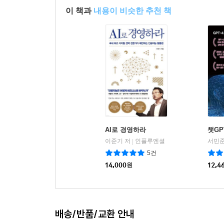
이 책과
내용이 비슷한 추천 책
AI로 경영하라
챗GP
이준기 저
인플루엔셜
|
5건
14,000
원
12,4
배송/반품/교환 안내