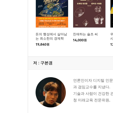
12장 인공지능의 법적 인격을 규제할 수 있을까? _ 
“챗GPT가 저지를 수 있는 위법의 가능성들에 대하
13장 인공지능은 창의적인 소설가가 될 수 있을까? 
“또 하나의 세계를 완성하는 챗GPT의 글쓰기”
돈의 행성에서 살아남
친애하는 슐츠 씨
는 최소한의 경제학
14장 디지털 네이티브와 챗GPT 교육 _ 최재용 (교
14,000
원
19,840
원
1
“교사는 토론을 돕는 코치와 퍼실리테이터로 변화해야
15장 챗GPT가 던지는 철학적 물음들 _ 김재인 (철학
저 :
구본권
“인간을 인간이게 하는 조건들은 무엇인가?”
언론인이자 디지털 인문
과 겸임교수를 지냈다.
기술과 사람이 건강한 
청 미래교육 전문위원, 