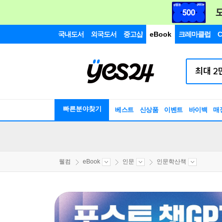
국내도서
외국도서
중고샵
eBook
크레마클럽
C
빠른분야찾기
베스트
신상품
이벤트
바이백
매
웰컴
eBook
인문
인문학산책