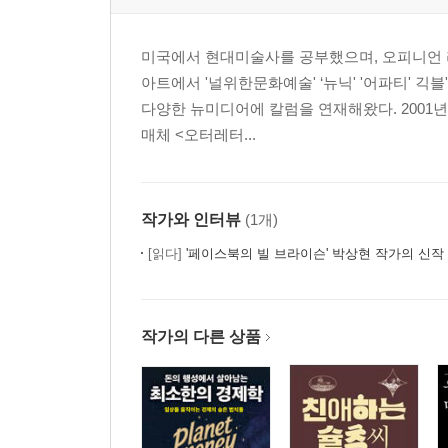
“문제는 기술이 아니라, 기술에 반응하는 인간이다”
미국에서 현대미술사를 공부했으며, 오피니언 
7장 생각을 포기한 사람들과 챗GPT _ 박권일 (사회
아트에서 '널위한문화예술' ‘뉴닉' '어파티' 
“인공지능 시대의 위험은 우리 내부에 있다.”
다양한 뉴미디어에 칼럼을 연재해왔다. 2001년
매체 <오터레터...
8장 챗GPT는 과학자를 대체할 수 있을까? _ 전주홍
“문제는 과학 연구의 소통에 끼치는 영향력이다”
9장 딸기를 모르는 챗GPT와 거버넌스의 가능성 _ 
작가와 인터뷰
(1개)
“챗GPT 시대에 어떤 정치, 어떤 시민사회를 선택할 
[읽다]
'페이스북의 빌 브라이슨' 박상현 작가의 신작
10장 챗GPT가 메타인지를 시작하면 우리는 어떻게
“슬프게도 우리는 점점 기계를 닮아가고 있다”
작가의 다른 상품
11장 우리에게는 AI리터러시가 필요하다 _ 이유미 (
“챗GPT는 생각하지 마! 발전된 기술이 가져온 프레