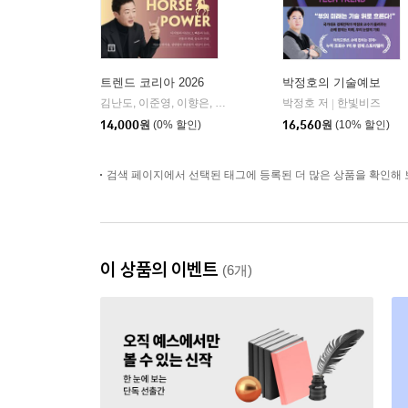
트렌드 코리아 2026
박정호의 기술예보
김난도, 이준영, 이향은, 전미영, 최지혜 저 외 7명
박정호 저
한빛비즈
미래의창
|
|
14,000
원
(0% 할인)
16,560
원
(10% 할인)
검색 페이지에서 선택된 태그에 등록된 더 많은 상품을 확인해 
이 상품의 이벤트
(6개)