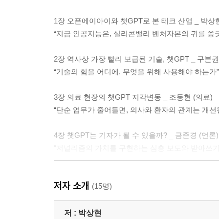
1장 오픈에이아이와 챗GPT로 본 테크 산업 _ 박상
“지금 인공지능은, 실리콘밸리 벤처자본의 귀를 쫑긋
2장 역사상 가장 빨리 보급된 기술, 챗GPT _ 구본권
“기술의 힘을 어디에, 무엇을 위해 사용해야 하는가”
3장 의료 현장의 챗GPT 지각변동 _ 조동현 (의료)
“단순 업무가 줄어들면, 의사와 환자의 관계는 개선
4장 챗GPT는 기자가 될 수 있을까? _ 금준경 (언론)
“저널리즘의 가치를 구현하는 심층 보도와 받아쓰기
5장 챗GPT, 인공지능 시대의 출판 _ 장은수 (출판)
저자 소개
“콘텐츠 생산 구조를 깨트리는 인공지능과 편집의 창
(15명)
6장 챗GPT와 인공지능 연구의 흐름 _ 한소원 (심리
저 :
박상현