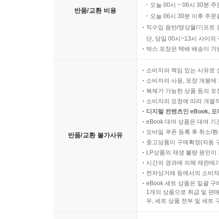
오늘 00시 ~ 06시 30분 
반품/교환 비용
오늘 06시 30분 이후 주문
직수입 음반/영상물/기프트 
단, 당일 00시~13시 사이
박스 포장은 택배 배송이 가
소비자의 책임 있는 사유로 
소비자의 사용, 포장 개봉에 
복제가 가능한 상품 등의 포장을 
소비자의 요청에 따라 개별
디지털 컨텐츠인 eBook, 
eBook 대여 상품은 대여 기
모바일 쿠폰 등록 후 취소/환
반품/교환 불가사유
중고상품이 구매확정(자동 
LP상품의 재생 불량 원인이 기
시간의 경과에 의해 재판매가
전자상거래 등에서의 소비자
eBook 세트 상품은 일괄 
1개의 상품으로 취급 및 판매
우, 세트 상품 전부 및 세트