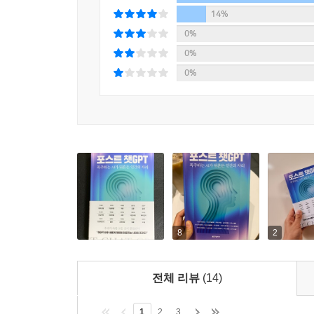
챗GPT에 대해 소설 창작과 주체라는 원론을 되짚으
14%
0%
리사손 컬럼비아대 바너드칼리지 교수는 챗GPT를 통
0%
‘스스로 오류를 발견하고, 이를 고쳐나가기 위해 
0%
경우를 더 우려한다. 메타인지 연구자로서, 스
소개하며, 인공지능이 메타인지를 하게 될 경우를 
오류를 발견하고, 실패한 뒤 다시 고치고 ‘사유하게
교육이 오히려 기계를 닮아가는 중이었다는 심도
디지털 네이티브의 교육 현장에서 교사의 역할은 
과제 표절 논란은 표면적인 현상일 뿐이며 문제의 
이다. 교수들이 이 능력을 키워주는 문제에 대해 
부족하다는 방증이 된다는 것이다.
8
2
하지만 문제는 기술이 아니라
기술에 반응하는 인간이다
전체 리뷰
(14)
추천 서문을 쓴 김건희 서울대 컴퓨터공학부 교수와
1
2
3