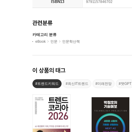
ISBN13
9791157846702
관련분류
카테고리 분류
eBook
인문
인문학산책
이 상품의 태그
#트렌드키워드
#최신IT트렌드
#미래전망
#챗GPT