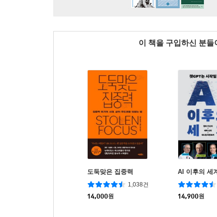
이 책을 구입하신 분
도둑맞은 집중력
AI 이후의 세
1,038건
14,000
원
14,900
원