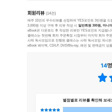
역동적이고 즉흥적인 과학연구의 ‘소통 과정’에서
방향성을 가지고 결과를 재구성한 산물이기 때문에 
회원리뷰
(14건)
또한 4장에서 금준경 〈미디어오늘〉 기자는 ‘로봇
매주 10건의 우수리뷰를 선정하여 YES포인트 3만원을 드
3,000원 이상 구매 후 리뷰 작성 시
일반회원 300원, 마니아
자극하는 수익성 기사와 양질의 르포 기사 사이의
eBook은 다운로드 후 작성한 리뷰만 YES포인트 지급됩니
논리적이고 완결성 있는 글쓰기를 해내는 ‘형식’만
클래스는 첫번째 회차 주문확정 시점부터 마지막 회차 주문
홍수에 가장 취약한 분야다. 도널드 트럼프 체포
사락 독서모임으로 진행된 클래스는 사락 독서모임 게시판
뉴스의 온상이 될 가능성이 더욱 더 커진 것이다.
eBook 페이백, CD/LP, DVD/Blu-ray, 패션 및 판매금
못하면 정보의 정확성이 떨어질 수밖에 없다고 일갈
14
명
출판 분야의 변화 또한 눈여겨볼만 하다. 5장에
생산 구조의 변화를 세심하게 짚어낸다. 또한 딥엘
없는 출판을 계획 중인 업계 관계자의 목소리도 
무너뜨림으로써 전 세계 인구를 독자로 상정한 콘텐
인공지능이 위법의 주체가 될 것인지도 흥미로운 화
별점별로 리뷰를 확인해 보세
대학원 조교수는 인공 지능이 위법을 저지를 수 있는
15장 〈인공지능은 창의적인 소설을 쓸 수 있