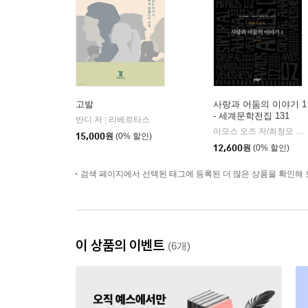
고발
사랑과 어둠의 이야기 1
- 세계문학전집 131
반디 저
리베르타스
|
아모스 오즈 저/최창모 역
|
15,000
원
(0% 할인)
12,600
원
(0% 할인)
검색 페이지에서 선택된 태그에 등록된 더 많은 상품을 확인해 
이 상품의 이벤트
(6개)