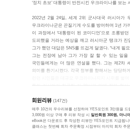
‘정치 초보’ 대통령이 반전시킨 우크라이나를 보는 
2022년 2월 24일, 세계 2위 군사대국 러시
우크라이나군은 끈질기게 수도를 방어하며 1년 가까
이 과정에서 ‘대통령이 된 코미디언’으로 조롱받던
도피했을 거라는 예상을 깨고 러시아군 탱크가 진입
그가 했던 대답은 SNS를 뜨겁게 달궜다. “내게 필
그는 전장에 남아 그가 가장 잘 할 수 있는 일을 
국민들에게는 더 많은 연설을 했다. 그는 제2차
의미를 환기시켰다. 각국 정부를 향해서는 당당하게 
런던 시민들은 대규모 우크라이나지지 시위를 벌여 
특히 러시아가 침공한 지 38시간 만에 정부 청사
도망치지 않았고, 결사항전 의지를 전 세계에 보여
회원리뷰
(147건)
“국민 여러분, 안녕하십니까. 우리는 모두 여기에
매주 10건의 우수리뷰를 선정하여 YES포인트 3만원을 드
3,000원 이상 구매 후 리뷰 작성 시
일반회원 300원, 마니아
독립을 지켜낼 것입니다. 우리는 지금처럼 앞으로도 변
eBook은 다운로드 후 작성한 리뷰만 YES포인트 지급됩니
클래스는 첫번째 회차 주문확정 시점부터 마지막 회차 주문