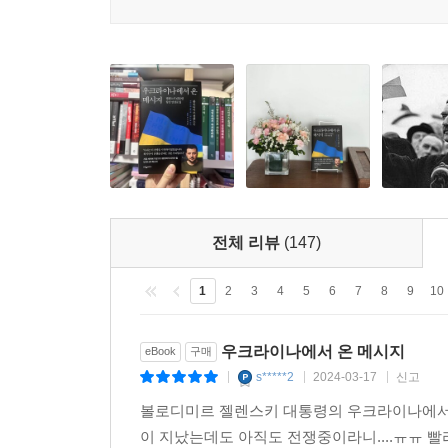
죽을 권리를 위해 싸울 준비가 되어 있느냐에 달려 
오늘날, 우크라이나 국민은 우크라이나만을 방어하
이름으로 우리의 목숨을 희생하며 싸우고 있습니다.” 
한편 그의 연설이 ‘이 시대의 게티즈버그 연설’ ‘
배경이나 역사적 사건을 통해 현재의 전쟁을 이야
예를 들어, 영국 의회에서 젤렌스키는 1940년 6
프랑스가 나치 독일의 수중에 떨어진 후 독일군의
고취시킨 연설이다. 이 연설을 듣는 영국인은 가슴이
전체 리뷰
(147)
“우리는 끝까지 싸울 것입니다. 우리는 바다와 대
1
2
3
4
5
6
7
8
9
10
싸울 것입니다. 우리는 칼미우스강과 드니프로강
것입니다.” (105쪽)
우크라이나에서 온 메시지
eBook
구매
s*****2
2024-03-17
신고
|
|
|
독일의회 연설에서는 베를린 장벽을 거론하며 독인
볼로디미르 젤렌스키 대통령의 우크라이나에서 온
이 지났는데도 아직도 전쟁중이라니....ㅠㅠ 
“여러분이 또 다른 장벽 뒤에 있는 것처럼 느껴집니