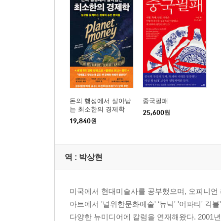
돈의 행성에서 살아남
중국필패
는 최소한의 경제학
25,600
원
19,840
원
역 :
박상현
미국에서 현대미술사를 공부했으며, 오피니언 
아트에서 '널위한문화예술' ‘뉴닉' '어파티' 
다양한 뉴미디어에 칼럼을 연재해왔다. 2001년