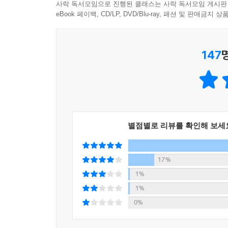
짧고 강력한 이 연설은 우크라이나 국민을 국기 
사락 독서모임으로 진행된 클래스는 사락 독서모임 게시판
물들이기 시작했다. 《타임》은 2022년 올해의 인
eBook 페이백, CD/LP, DVD/Blu-ray, 패션 및 판매금
147
“젤렌스키의 연설은 푸틴의 총보다 강하다”
“이 시대의 게티즈버그 연설” “수십 년 읽힐 명문”
영국에서는 처칠, 미국에서는 링컨을 되살리는 연
젤렌스키의 연설은 푸틴의 총보다 힘이 셌다. 화상으
세계 시민의 마음을 사로잡았다. 사람들은 이제 ‘
별점별로 리뷰를 확인해 보세
시작했다. 그는 지원을 구걸하는 것이 아니라 당당
위기를 가장 최전선에서 지켜주고 있는 것이 우크
17%
“동맹국들의 지원이 있든 없든 우리는 우리의 영토
1%
모두가 아셔야 합니다. 우크라이나는 자선을 베
1%
아닙니다. 왜냐하면 여러분의 지원은 유럽과 세계의 안
0%
“여러분 나라의 평화는 여러분의 용기에 달려 있습니