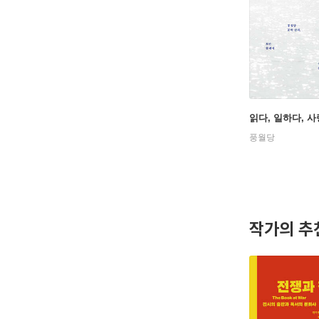
읽다, 일하다, 
풍월당
작가의 추