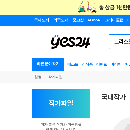
국내도서
외국도서
중고샵
eBook
크레마클럽
C
빠른분야찾기
베스트
신상품
이벤트
바이백
매
웰컴
작가파일
국내작가
작가파일
작가 혹은 작가와 작품명을
함께 검색해 보세요.