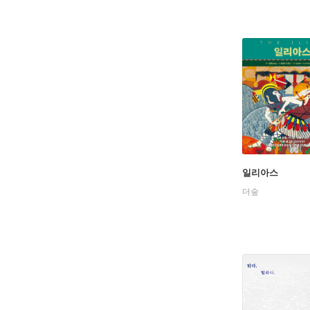
일리아스
더숲