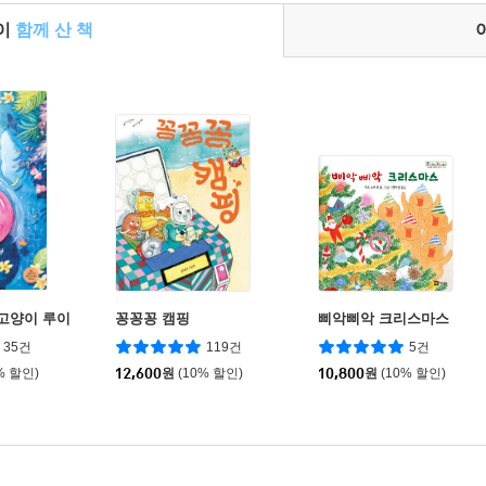
들이
함께 산 책
 고양이 루이
꽁꽁꽁 캠핑
삐악삐악 크리스마스
35건
119건
5건
% 할인)
12,600
원
(10% 할인)
10,800
원
(10% 할인)