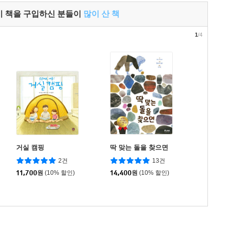
이 책을 구입하신 분들이
많이 산 책
1
/4
거실 캠핑
딱 맞는 돌을 찾으면
2건
13건
11,700
원
(10% 할인)
14,400
원
(10% 할인)