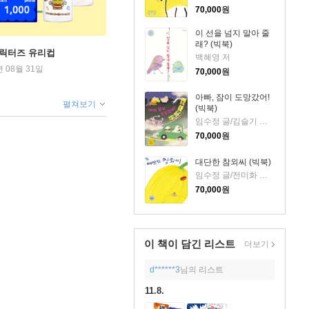
70,000
원
이 선을 넘지 말아 줄
래? (빅북)
캐릭터즈 유리컵
백혜영 저
년 08월 31일
70,000
원
아빠, 잠이 도망갔어!
펼쳐보기
(빅북)
임수정 글/김슬기 그림
70,000
원
대단한 참외씨 (빅북)
임수정 글/전미화 그림
70,000
원
이 책이 담긴
리스트
더보기
d******3
님의 리스트
11.8.