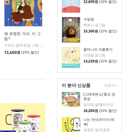
12,600
원
(10% 할인)
구멍청
백희나 글그림
15,300
원
(10% 할인)
왜 유명한 거야, 이 그
림?
이유리 글/허현경 그림
우리학교
|
할머니의 여름휴가
12,600
원
(10% 할인)
안녕달 글그림
14,220
원
(10% 할인)
이 분야 신상품
더보기
[그래제본소] 똥꼬 정
류장
임여정 글/젤리이모 그림
16,200
원
(10% 할인)
나는 안내견이야 (빅
북)
표영민 글/조원희 그림