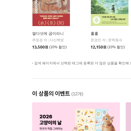
열다섯에 곰이라니
훌훌
추정경 저
다산책방
문경민 저
문학동네
|
|
13,500
원
(10% 할인)
12,150
원
(10% 할인)
검색 페이지에서 선택된 태그에 등록된 더 많은 상품을 확인해 
이 상품의 이벤트
(12개)