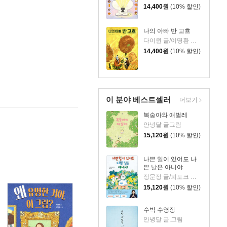
14,400
원
(10% 할인)
나의 아빠 반 고흐
다이윈 글/이명환 그림/김현령,신순항 기획
14,400
원
(10% 할인)
이 분야 베스트셀러
더보기
복숭아와 애벌레
안녕달 글그림
15,120
원
(10% 할인)
나쁜 일이 있어도 나
쁜 날은 아니야
정문정 글/피도크 그림/천근아 감수
15,120
원
(10% 할인)
수박 수영장
안녕달 글,그림