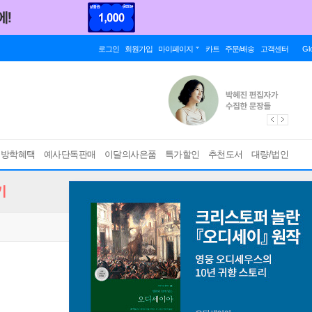
로그인
회원가입
마이페이지
카트
주문/배송
고객센터
Gl
름방학혜택
예사단독판매
이달의사은품
특가할인
추천도서
대량/법인
기