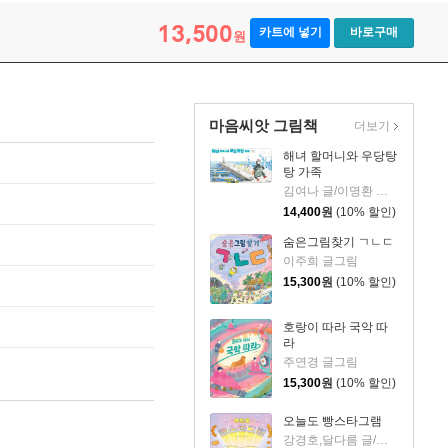
13,500
카트에 넣기
바로구매
원
마음씨앗 그림책
더보기
해녀 할머니와 우당탕
탕 가족
김여나 글/이명환 그림
14,400
원
(10% 할인)
숨은그림찾기 ㄱㄴㄷ
이주희 글그림
15,300
원
(10% 할인)
호랑이 따라 국악 따
라
주연경 글그림
15,300
원
(10% 할인)
오늘도 빵스타그램
강경호,달다름 글/서영 그림