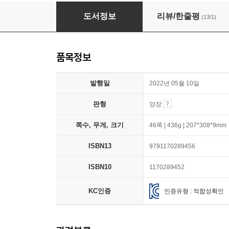
캠핑 좀 하는 고양이 루이
도서정보
리뷰/한줄평
(13/1)
품목정보
발행일
2022년 05월 10일
판형
양장
쪽수, 무게, 크기
46쪽 | 436g | 207*308*9mm
ISBN13
9791170289456
ISBN10
1170289452
KC인증
인증유형 : 적합성확인