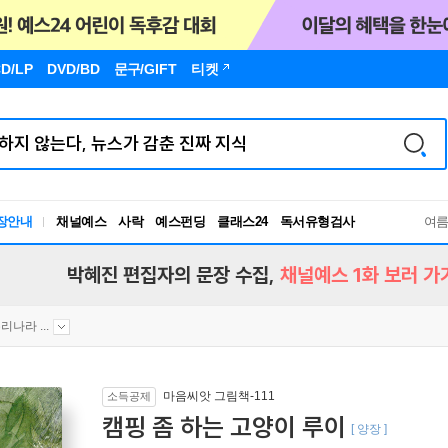
D/LP
DVD/BD
문구
/GIFT
티켓
독서유형검사
장안내
채널예스
사락
예스펀딩
클래스24
RBTI Lab
여
독서유형검사
박혜진 편집자의 문장 수집,
채널예스 1화 보러 가
리나라 ...
마음씨앗 그림책-111
소득공제
캠핑 좀 하는 고양이 루이
[ 양장 ]