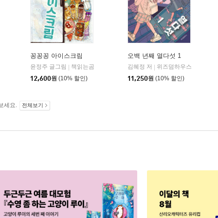
꽁꽁꽁 아이스크림
오백 년째 열다섯 1
윤정주 글그림
책읽는곰
김혜정 저
위즈덤하우스
|
|
12,600
원
(10% 할인)
11,250
원
(10% 할인)
보세요.
전체보기