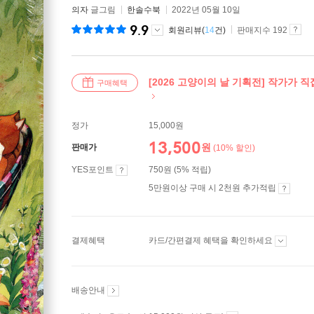
의자
글그림
한솔수북
2022년 05월 10일
9.9
회원리뷰(
14
건)
판매지수 192
[2026 고양이의 날 기획전] 작가가 
구매혜택
정가
15,000원
13,500
원
판매가
(10% 할인)
YES포인트
750원 (5% 적립)
5만원이상 구매 시 2천원 추가적립
결제혜택
카드/간편결제 혜택을 확인하세요
배송안내