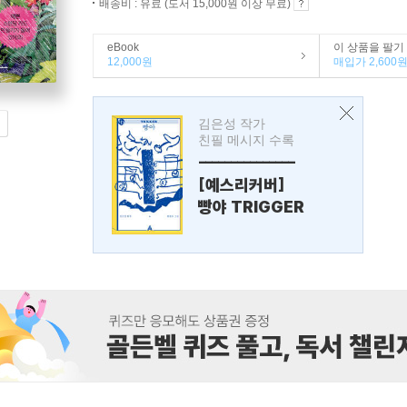
배송비 : 유료 (도서 15,000원 이상 무료)
eBook
이 상품을 팔기
12,000원
매입가 2,600
김은성 작가
친필 메시지 수록
---------------
[예스리커버]
빵야 TRIGGER