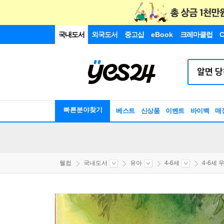
국내도서
외국도서
중고샵
eBook
크레마클럽
C
빠른분야찾기
베스트
신상품
이벤트
바이백
매
웰컴
국내도서
유아
4-6세
4-6세 우