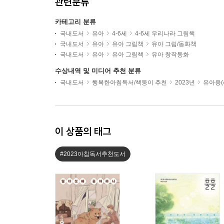
관련분류
카테고리 분류
국내도서
유아
4-6세
4-6세 우리나라 그림책
국내도서
유아
유아 그림책
유아 그림/동화책
국내도서
유아
유아 그림책
유아 창작동화
수상내역 및 미디어 추천 분류
국내도서
행복한아침독서/책둥이 추천
2023년
유아용(4
이 상품의 태그
#2023아침독서추천도서