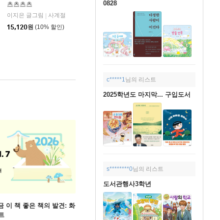
0828
츠츠츠츠
이지은 글그림
사계절
|
15,120
원
(10% 할인)
c*****1
님의 리스트
2025학년도 마지막... 구입도서
s********0
님의 리스트
도서관행사3학년
 지금 이 책 좋은 책의 발견: 화
트