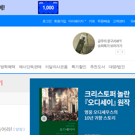
로그인
회원가입
마이페이지
카트
주문/배송
고객센터
Gl
름방학혜택
예사단독판매
이달의사은품
특가할인
추천도서
대량/법인
기
들어라!
[ 양장 ]