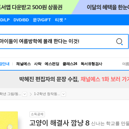
D/LP
DVD/BD
문구
/GIFT
티켓
장안내
채널예스
사락
예스펀딩
클래스24
독서유형검사
여
RBTI Lab
독서유형검사
박혜진 편집자의 문장 수집,
채널예스 1화 보러 가
2학년 그림/동...
1-2학년 창작동...
소득공제
고양이 해결사 깜냥 8
신나는 학교를 만