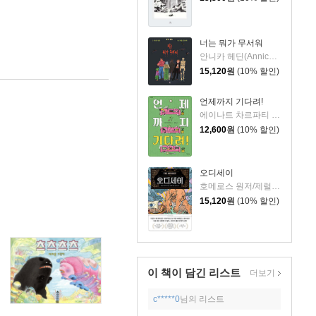
너는 뭐가 무서워
안니카 헤딘(Annica Hedin) 글/한나 클린타게 (Hanna Klinthage) 그림
15,120
원
(10% 할인)
언제까지 기다려!
에이나트 차르파티 글그림/정재원 역
12,600
원
(10% 할인)
오디세이
호메로스 원저/제럴딘 매코크런 글/김재용 역/장시은 감수
15,120
원
(10% 할인)
이 책이 담긴
리스트
더보기
c*****0
님의 리스트