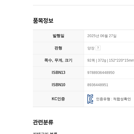
품목정보
발행일
2025년 06월 27일
판형
양장
쪽수, 무게, 크기
92쪽 | 372g | 152*220*15m
ISBN13
9788936448950
ISBN10
8936448951
KC인증
인증유형 : 적합성확인
관련분류