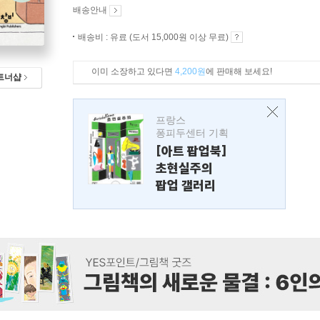
배송안내
배송비 : 유료 (도서 15,000원 이상 무료)
이미 소장하고 있다면
4,200원
에 판매해 보세요!
트너샵
프랑스
퐁피두센터 기획
[아트 팝업북]
초현실주의
팝업 갤러리