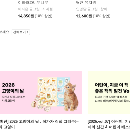
이파라파냐무냐무
당근 유치원
비
이지은 글그림
사계절
안녕달 글그림
창비
|
|
14,850
원
(10% 할인)
12,600
원
(10% 할인)
보세요.
전체보기
기획전] 2026 고양이의 날 : 작가가 직접 그려주는
[2026.vol.07] 어린이,
의 고양이
제의 신간 & 어린이 베스