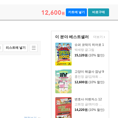
12,600
카트에 넣기
바로구매
원
이 분야 베스트셀러
더보기
슈퍼 코딱지 히어로 1
매
리스트에 넣기
박세랑 글그림
15,120
원
(10% 할인)
고양이 해결사 깜냥 9
홍민정 글/김재희 그림
12,600
원
(10% 할인)
변호사 어벤저스 12
고희정 글/최미란 그림/신주영 감수
14,220
원
(10% 할인)