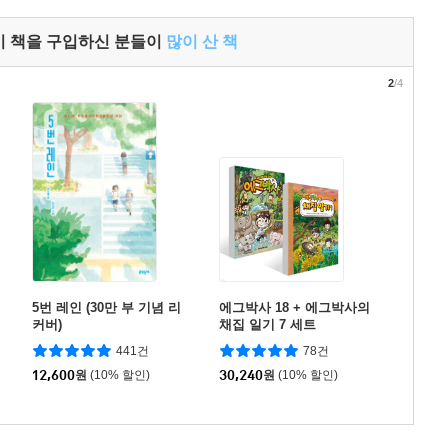
이 책을 구입하신 분들이
많이 산 책
2
/4
5번 레인 (30만 부 기념 리
에그박사 18 + 에그박사의
커버)
채집 일기 7 세트
441건
78건
12,600
원
(10% 할인)
30,240
원
(10% 할인)