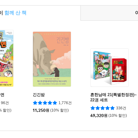
들이
함께 산 책
라면
긴긴밤
흔한남매 21(특별한정판)~
22권 세트
96건
1,776건
336건
% 할인)
11,250
원
(10% 할인)
49,320
원
(10% 할인)