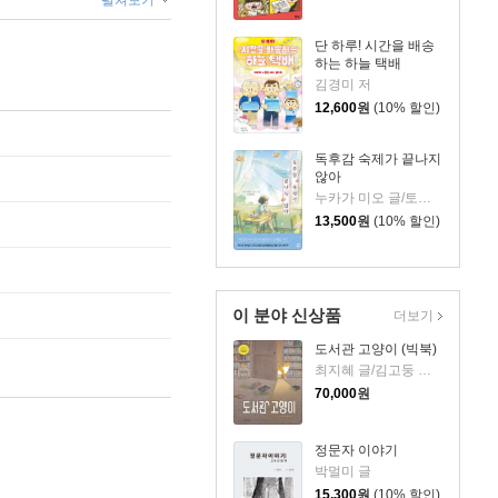
펼쳐보기
단 하루! 시간을 배송
하는 하늘 택배
김경미 저
12,600
원
(10% 할인)
독후감 숙제가 끝나지
않아
누카가 미오 글/토티 그림/김지영 역
13,500
원
(10% 할인)
이 분야 신상품
더보기
도서관 고양이 (빅북)
최지혜 글/김고둥 그림
70,000
원
정문자 이야기
박멀미 글
15,300
원
(10% 할인)