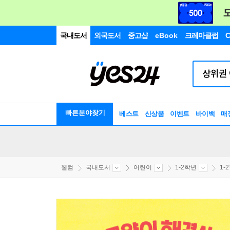
국내도서
외국도서
중고샵
eBook
크레마클럽
C
빠른분야찾기
베스트
신상품
이벤트
바이백
매
웰컴
국내도서
어린이
1-2학년
1-