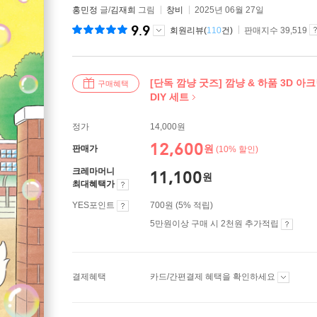
홍민정
글/
김재희
그림
창비
2025년 06월 27일
9.9
회원리뷰(
110
건)
판매지수 39,519
[단독 깜냥 굿즈] 깜냥 & 하품 3D 
구매혜택
DIY 세트
정가
14,000원
12,600
원
판매가
(10% 할인)
크레마머니
11,100
원
최대혜택가
YES포인트
700원 (5% 적립)
5만원이상 구매 시 2천원 추가적립
결제혜택
카드/간편결제 혜택을 확인하세요