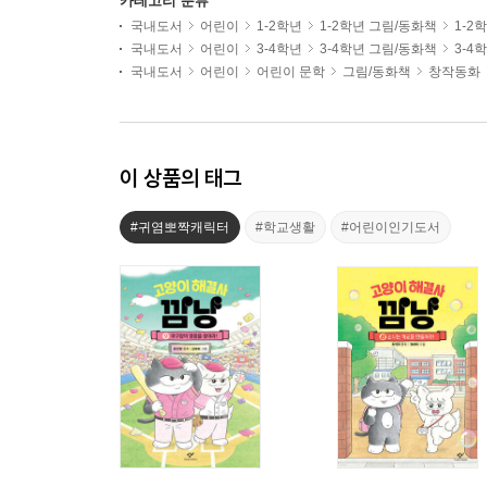
카테고리 분류
국내도서
어린이
1-2학년
1-2학년 그림/동화책
1-2
국내도서
어린이
3-4학년
3-4학년 그림/동화책
3-4
국내도서
어린이
어린이 문학
그림/동화책
창작동화
이 상품의 태그
#귀염뽀짝캐릭터
#학교생활
#어린이인기도서