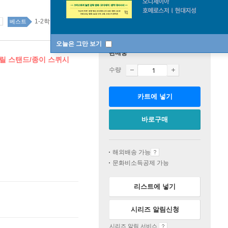
1-2학년 68위
국내도서 top20 1주
베스트
오늘은 그만 보기
판매중
아크릴 스탠드/종이 스퀴시
수량
카트에 넣기
바로구매
해외배송 가능
문화비소득공제 가능
리스트에 넣기
시리즈 알림신청
시리즈 알림 서비스