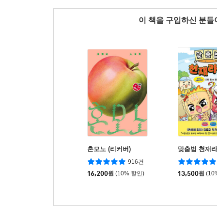
이 책을 구입하신 분
혼모노 (리커버)
맞춤법 천재
916건
16,200
원
(10% 할인)
13,500
원
(10