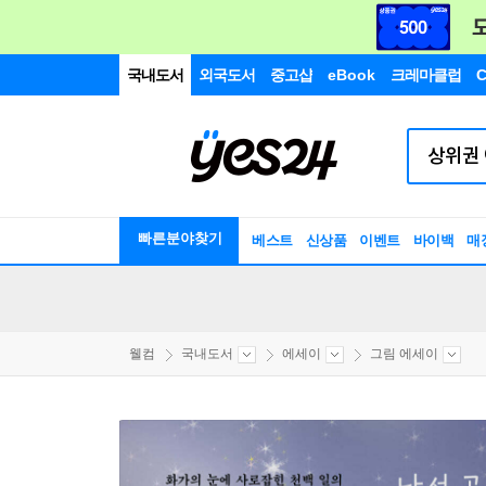
국내도서
외국도서
중고샵
eBook
크레마클럽
C
빠른분야찾기
베스트
신상품
이벤트
바이백
매
웰컴
국내도서
에세이
그림 에세이