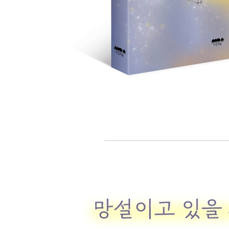
Day 339 뉴요커들의 빈 마당 157
Chapter 3 An Empty Boat
맞서지 않고 사는 법
Day 344 빈 배 163
Day 345 Evolution 167
Day 347 한여름 밤의 꿈 169
Day 352 아무렴 어때 173
Day 356 줄리안에 대한 단상 176
Day 359 빈 곳으로 가고 싶다 179
Day 360 Encounter 181
Day 361 차곡차곡 계절이 간다 183
Day 362 눈에 불 186
Day 380 아플 땐 먹어야 해! 188
Day 385 신선한 고독 191
Day 386 위장 195
Day 408 역시 난 한국 사람이야 196