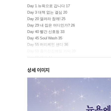
Day 1 뉴욕으로 갑니다 17
Day 3 대책 없는 결심 20
Day 20 열려라 참깨! 25
Day 29 내 집은 어디인가? 26
Day 40 빨간 신호등 33
Day 45 Soul Wash 35
Day 55 허리케인 샌디 36
Day 59 흥미진진해질 거야 39
Day 69 램프 44
Day 70 물건도 인연이 있다 46
상세 이미지
Day 77 기묘한 놀이동산 48
Day 81 아픈 날 51
Day 86 사람들 54
Day 98 눈물 나게 아름다운 풍경 57
Day 103 로망 실현 리스트 60
Day 110 차려준 밥상 64
Day 111 빈 접시 67