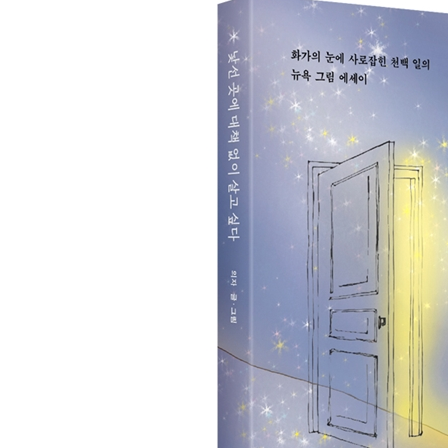
Day 253 브라이언트 파크의 목요일 오후 113
Day 269 응원해 줄게 115
Day 277 낯선 희로애락 116
Day 279 비 121
Day 281 남의 살 123
Day 287 Elly’s Market 125
Day 290 아량 127
Day 293 어려운 쪽을 붙잡는 일 131
Day 294 여름 지하철 134
Day 295 주급 봉투 139
Day 303 불건전한 생각 141
Day 304 슬프고 간절하게 143
Day 313 영어처럼 안 되겠지? 146
Day 316 상식 없는 여자 148
Day 323 미련 배달 151
Day 327 안녕 세바스찬 153
Day 334 Who Cares? 154