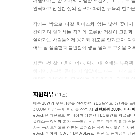
깨달아가는 한 화가의 치열한 도전기, 그 누구도 
안락하고 안전한 삶의 길보다 화려한 뉴욕의 한가운
연애할 때마다 결국 그놈이 그놈이라도, 우리는 그 
은 낯선 나를 발견하게 되는 것이다. 결국 연애는 
작가는 밖으로 나갈 차비조차 없는 낯선 곳에서
마다 마주하는 일이다. 달고 쓰고 눈물 나고 좋아 
찾아가며 일어서는 작가의 오롯한 정신이 그림과 
에, 바로 거기에 내가 있다.
살아가는 사람들에게 용기와 위로를 안겨준다. 여
---「낯선 희로애락」중에서
어느 날 쓸쓸함과 불안함이 생을 덮쳐도 그것을 어루
익숙한 곳을 떠나 보호막이 사라진 곳에 나를 온전히
서른다섯 살 미혼의 여자. 당시 내 손에는 뉴욕행
저항하며 대가를 치르는 일, 온전히 ‘나’로 태어나는
하지만, 충분히 준비되지 않았어도 나는 떠나기로 결
---「어려운 쪽을 붙잡는 일」중에서
없었다. ‘나중에’와 ‘다음에’를 기다리다가, 결국은
살고 싶었다고.
진정 행복하다면 빛나지 않을 리 없다. 그 아름다운 
회원리뷰
-프롤로그 중에서
(11건)
---「뉴요커들의 빈 마당」중에서
매주 10건의 우수리뷰를 선정하여 YES포인트 3만원을 드
3,000원 이상 구매 후 리뷰 작성 시
일반회원 300원, 마니아
▶ 낯선 정글 속 찾아낸 내 마음의 빈 곳
그래도 누군가가 뉴욕 생활이 어떤 의미였는지 묻는다
eBook은 다운로드 후 작성한 리뷰만 YES포인트 지급됩니
로를 물고 빨면서 친밀하고 애틋하게 보낸 연인과의
클래스는 첫번째 회차 주문확정 시점부터 마지막 회차 주문
나 역시도 쉽고 편한 길이 얼마나 유혹적인지 안다
사락 독서모임으로 진행된 클래스는 사락 독서모임 게시판
나쁜 놈 나쁜 년 하면서 헤어지기 일쑤이다. 그렇지만
지어준다는 어느 종교 광고에 마음이 혹하기도 한다.
eBook 페이백, CD/LP, DVD/Blu-ray, 패션 및 판매금