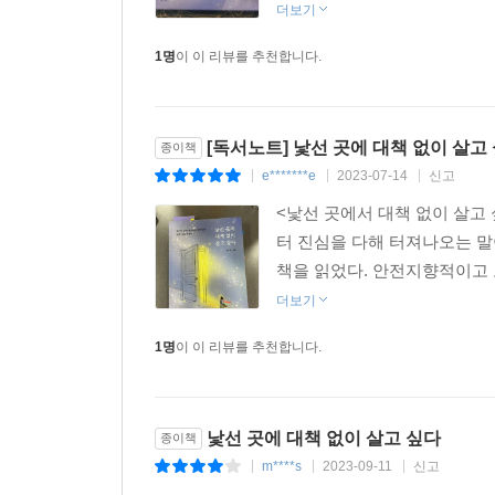
견디는지가 중요함을 알게 된다. 모든 사람이 보편적
더보기
수 있는 작은 것에 감사함을 느끼고 내면을 단단히
1명
이 이 리뷰를 추천합니다.
방법으로 빈 곳을 찾아내고 다시는 빈 곳에 침식되
중심을 잡고 다시 일상으로 돌아갈 수 있을 것이다.
[독서노트] 낯선 곳에 대책 없이 살고
종이책
▶ 타국에서 집 구하는 방법과 로망을 실현해 줄 투
e*******e
2023-07-14
신고
|
|
|
낯선 곳으로 훌쩍 떠나는 일은 설레는 일이기도 
<낯선 곳에서 대책 없이 살고 
요소로 작용할지 모른다. 그렇기에 낯선 국가에서
터 진심을 다해 터져나오는 말
만나온 사람들과 다르기 때문이다.
책을 읽었다. 안전지향적이고 보
더보기
나 같은 경우 익숙하지 않은 곳에 혼자 살아야 할 때
1명
이 이 리뷰를 추천합니다.
아이들의 해맑은 웃음소리가 항상 들리는 곳은 안전
가는 길에 식물이나 꽃 화분이 많은 동네가 좋다. 집
―〈내 집은 어디인가?〉 중에서
낯선 곳에 대책 없이 살고 싶다
종이책
m****s
2023-09-11
신고
작가는 아이들이 뛰어놀고 화분이 놓인 집이 많아야
|
|
|