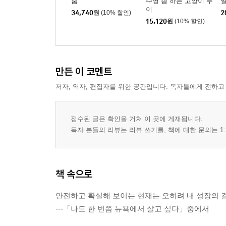
춤
수영 좀 하는 고양이 루
이
34,740
원
(10% 할인)
2
15,120
원
(10% 할인)
만든 이 코멘트
저자, 역자, 편집자를 위한 공간입니다. 독자들에게 전하고
접수된 글은 확인을 거쳐 이 곳에 게재됩니다.
독자 분들의 리뷰는 리뷰 쓰기를, 책에 대한 문의는 1:
책 속으로
안전하고 확실해 보이는 현재는 오히려 내 성장의 
---「나도 한 번쯤 뉴욕에서 살고 싶다」중에서