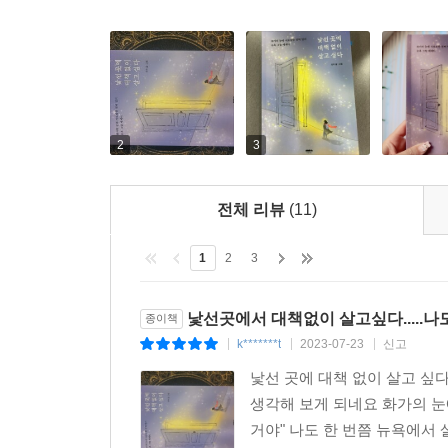
뉴욕이 그렇고 지금의 일상이 그렇다. 서사가 쌓이
다짐해 낸다.
▶ 커피 한잔이 사치였고 행복이었던 달콤 씁쓸한 
작가는 단돈 600만 원을 가지고 뉴욕으로 갔다. 
2
3
화분 하나의 기쁨으로 오늘을 즐길 줄 알았다. 어
없어도 자신만의 삶을 만족하고 내면을 단단히 채우는
전체 리뷰
(11)
나는 지금 여기서 내 삶이 좀 위태롭다고 해서 보이
1
2
3
내가 좋아하는 커피를 마시는 것보다 더 근사한 일은
뿐이라도, 달게 쉬고 또 씩씩하게 걸어가면 좀 더
낯선곳에서 대책없이 살고싶다.....나도..
종이책
것이다. 그것이 고깟 커피 한잔이라도.
k*******t
2023-07-23
신고
|
|
|
―〈사치, 고깟 커피 한잔〉 중에서
낯선 곳에 대책 없이 살고 싶
생각해 보게 되네요 화가의 눈
작가의 빈 곳은 허식과 욕망이 사라진 자리에서
거야" 나도 한 번쯤 뉴욕에서 
단어는 작가에게 크나큰 빈 곳이었을지도 모른다.