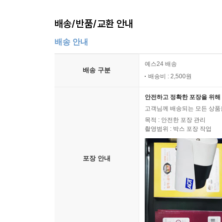
배송/반품/교환 안내
배송 안내
예스24 배송
배송 구분
배송비 : 2,500원
안전하고 정확한 포장을 위해 
고객님께 배송되는 모든 상품을
목적 : 안전한 포장 관리
촬영범위 : 박스 포장 작업
포장 안내