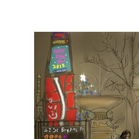
Day 411 우리의 만남이 경계를 넘는가? 199
Day 418 더 잘 사랑할 수 있을까 싶어서 200
Day 424 어느 나라든 훌륭한 점은 있다 203
Day 446 정신을 차려보자 207
Day 447 겸손한 연애 208
Day 461 만찬 209
Day 463 빈 방 213
Day 472 오늘부터 뉴요커! 214
Day 495 버려진 크리스마스 216
Day 500 줄리안에게 219
Day 528 I’m sorry 220
Day 630 뉴욕은 내 집인가? 222
Day 773 한차례의 소낙비 225
Day 800 냄비 닦기 227
Day 1127 내 마음의 빈 곳 229
Epilogue 낯선 곳에 대책 없이 사는 것은 낯선 이와