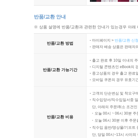
반품/교환 안내
※ 상품 설명에 반품/교환과 관련한 안내가 있는경우 아래 
마이페이지 >
반품/교환 신청
반품/교환 방법
판매자 배송 상품은 판매자와
출고 완료 후 10일 이내의 
디지털 콘텐츠인 eBook의 
반품/교환 가능기간
중고상품의 경우 출고 완료일
모바일 쿠폰의 경우 유효기간(
고객의 단순변심 및 착오구
직수입양서/직수입일서중 일
단, 아래의 주문/취소 조건인
오늘 00시 ~ 06시 30분 
반품/교환 비용
오늘 06시 30분 이후 주문
직수입 음반/영상물/기프트 
단, 당일 00시~13시 사이