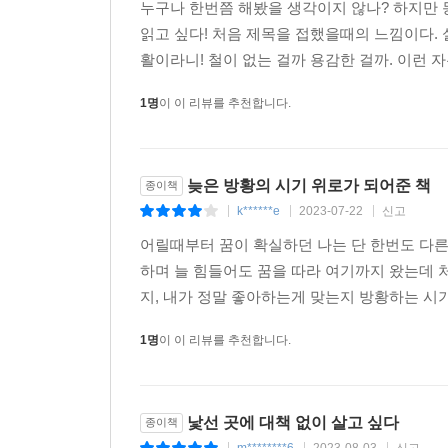
기술한 정보는 우리가 안전하고 윤택한 타국 생활이
누구나 한번쯤 해봤을 생각이지 않나? 하지만 
읽고 싶다! 처음 제목을 접했을때의 느낌이다. 
작가는 주거에 대한 팁(생존)과 로망을 실현해 줄 투
활이라니! 철이 없는 걸까 용감한 걸까. 이런 자
만난 사람에게 웃으며 인사하기, 마음에 드는 상대에
1명
이 이 리뷰를 추천합니다.
작고 소소한 행복들을 새롭고 낯선 공간에서 해보자
어떨까. 가장 유용한 유학 생활 팁은 직접 경험한 자
늦은 방황의 시기 위로가 되어준 책
종이책
k******e
2023-07-22
신고
|
|
|
어릴때부터 꿈이 확실하던 나는 단 한번도 다
하며 늘 힘들어도 꿈을 따라 여기까지 왔는데 
지, 내가 정말 좋아하는게 맞는지 방황하는 시기
1명
이 이 리뷰를 추천합니다.
낯선 곳에 대책 없이 살고 싶다
종이책