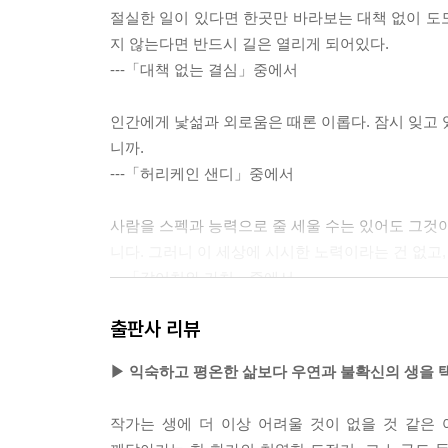
절실한 일이 있다면 한곳만 바라보는 대책 없이 도도
지 않는다면 반드시 길은 열리게 되어있다.
---「대책 없는 결심」중에서
인간에게 낯섦과 외로움은 때론 이롭다. 잠시 잊고 
니까.
---「허리케인 샌디」중에서
사람을 스펙과 능력으로 줄 세울 수는 있어도 그것이
니다. 그러니 이 세상에 시시한 노력이라는 건 없고,
---「값어치와 가치」중에서
출판사 리뷰
중고등학생들에게 그림을 가르치다 보면 성실하게 최
수줍게 말한다. 그런 아이들에게 “너 몰랐어? 노력
▶ 익숙하고 평온한 삶보다 우연과 불확신의 생을 
운 친구들에게 내가 꼭 보태는 말이 있다. “맞아. 너
이 넘는다는 거. 네가 생각하는 것보다 네 능력이 이
작가는 생에 더 이상 어려울 것이 없을 것 같은 
---「기다림의 다른 이름」중에서