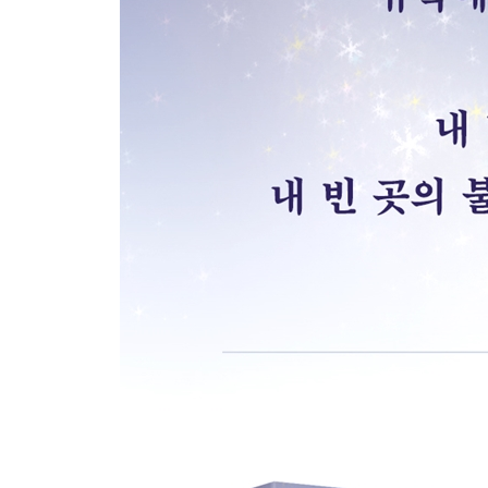
Day 125 이딴 거 싫다 69
Day 129 뉴욕은 안 되는 게 없구나! 71
Day 150 눈 버릇 73
Day 152 값어치와 가치 74
Day 156 욕망의 부적 81
Day 157 피아노 83
Day 158 뉴욕 지하철 85
Day 195 기다림의 다른 이름 86
Chapter 2 Surfing in New York
인생의 파도타기, 생존은 롤러코스터
Day 215 파도타기처럼 93
Day 228 뉴욕에서 돈 벌기 95
Day 239 네가 커피 한잔 사주면 만나주고 101
Day 248 사치, 고깟 커피 한잔 104
Day 252 두 번째 사치, 내가 가치 있게 키워줄게 10