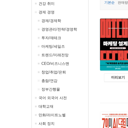
기본순
판매량
건강 취미
경제 경영
경제/경제학
경영관리/전략/경영학
투자/재테크
마케팅/세일즈
트렌드/미래전망
CEO/비즈니스맨
창업/취업/은퇴
미리보기
총람/연감
정부간행물
국어 외국어 사전
대학교재
만화/라이트노벨
사회 정치