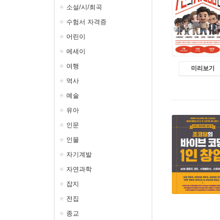
소설/시/희곡
수험서 자격증
어린이
에세이
여행
미리보기
역사
예술
유아
인문
인물
자기계발
자연과학
잡지
전집
종교