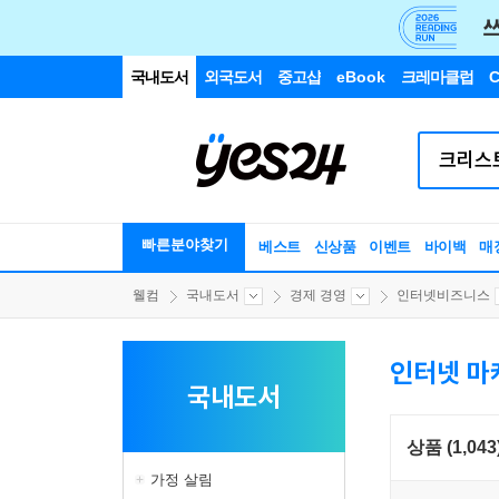
국내도서
외국도서
중고샵
eBook
크레마클럽
C
빠른분야찾기
베스트
신상품
이벤트
바이백
매
웰컴
국내도서
경제 경영
인터넷비즈니스
인터넷 마
국내도서
상품 (1,043
가정 살림