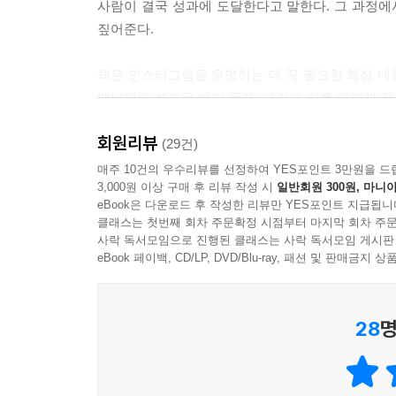
사람이 결국 성과에 도달한다고 말한다. 그 과정에
짚어준다.
책은 인스타그램을 운영하는 데 꼭 필요한 핵심 내
페널티와 쉐도우 밴의 문제, 그리고 이를 어떻게 
기획법, 초반 시선을 붙잡는 후킹 전략, 팬과 관
회원리뷰
담았다.
(29건)
매주 10건의 우수리뷰를 선정하여 YES포인트 3만원을 드
3,000원 이상 구매 후 리뷰 작성 시
일반회원 300원, 마니아
특히 이 책은 성장이 정체된 1인 창업자나 보다 
eBook은 다운로드 후 작성한 리뷰만 YES포인트 지급됩니
적용할 수 있는 방법에 초점을 맞추고 있기 때문이다
클래스는 첫번째 회차 주문확정 시점부터 마지막 회차 주문
실천 방식 등은 플랫폼을 대하는 태도 자체를 다시 
사락 독서모임으로 진행된 클래스는 사락 독서모임 게시판
시작을 성과로 연결하는 데 든든한 기준이 되어준다
eBook 페이백, CD/LP, DVD/Blu-ray, 패션 및 판매금
성공적인 크리에이터는 감정에 휘둘리기보다 데이터
28
명
감각을 세우고 싶은 이들에게, 이 책은 분명하고 실
또한 책의 날개에는 저자의 강의를 무료로 들을 수 