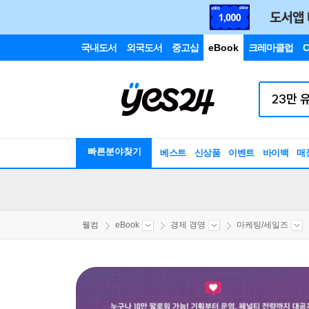
국내도서
외국도서
중고샵
eBook
크레마클럽
C
빠른분야찾기
베스트
신상품
이벤트
바이백
매
웰컴
eBook
경제 경영
마케팅/세일즈