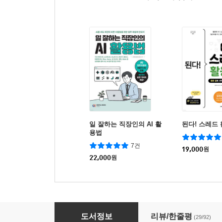
일 잘하는 직장인의 AI 활
된다! 스레드
용법
7건
19,000
원
22,000
원
인스타그램 릴스 & 알고리즘 공략법 : 100만 
도서정보
리뷰/한줄평
(29/92)