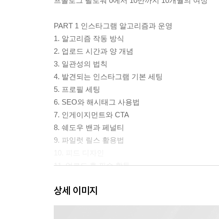
프롤로그 팔로워 0에서 10만까지 10개월의 여정
PART 1 인스타그램 알고리즘과 운영
1. 알고리즘 작동 방식
2. 업로드 시간과 양 개념
3. 일관성의 법칙
4. 발견되는 인스타그램 기본 세팅
5. 프로필 세팅
6. SEO와 해시태그 사용법
7. 인게이지먼트와 CTA
8. 쉐도우 밴과 페널티
9. 파일럿 릴스 활용법
10. 피드 디자인
11. 업로드 후 필수 활동
12. 게시물 홍보 기능(타기팅 광고) 전략
상세 이미지
13. 인스타그램 CEO가 말하는 알고리즘
14. 기존 vs 요즘 인스타그램 알고리즘의 변화