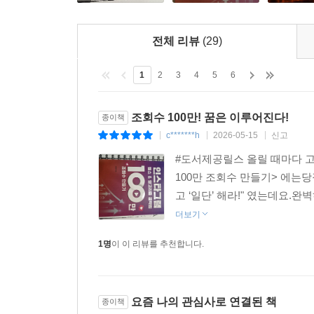
전체 리뷰
(29)
1
2
3
4
5
6
조회수 100만! 꿈은 이루어진다!
종이책
c*******h
2026-05-15
신고
|
|
|
#도서제공릴스 올릴 때마다 고
100만 조회수 만들기> 에는당
고 ‘일단’ 해라!" 였는데요.
더보기
1명
이 이 리뷰를 추천합니다.
요즘 나의 관심사로 연결된 책
종이책