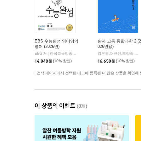
EBS 수능완성 영어영역
완자 고등 통합과학 2 (2
영어 (2026년)
026년용)
EBS 저
한국교육방송공사
김은경,채규선,조향숙 등저
|
14,040
원
(10% 할인)
16,650
원
(10% 할인)
검색 페이지에서 선택된 태그에 등록된 더 많은 상품을 확인해 
이 상품의 이벤트
(8개)