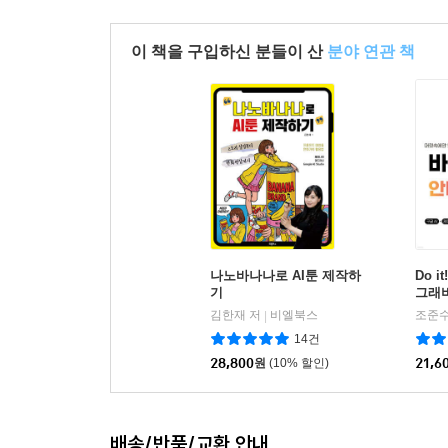
Chapter 14 글로벌 시장 진출을 위한 미국 법인 설
이 책을 구입하신 분들이 산
분야 연관 책
글로벌 시장 진출을 위한 미국 법인 설립의 필요
스트라이프란?
미국 법인 형태, C-Corporation이란?
스트라이프 아틀라스란?
미국 법인 운영 비용 상세 분석
세금 및 법률 준수 비용
등록 대행 서비스 비용
가상 오피스 및 전화번호 비용
나노바나나로 AI툰 제작하
Do i
은행 계좌 개설 및 유지 비용
기
그래
김한재 저
비엘북스
조준수
|
Chapter 15 성공적인 엑시트 전략
14건
엑시트 전략의 본질
28,800
원
(10% 할인)
21,6
현금 흐름 유지 전략
개인사업자와 법인사업자의 세금 차이
현금 흐름 유지 성공 사례
배송/반품/교환 안내