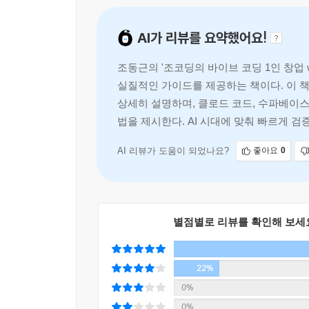
서브 도메인 활용하기
AI가 리뷰를 요약했어요!
Part 02 유입부터 성장까지 ㅡ 브랜딩, SEO/GE
Chapter 07 신규 유입 증대를 위한 프로덕트 최적
조동근의 '조코딩의 바이브 코딩 1인 창업 
신규 유입과 이탈 그리고 캐링 캐패시티
실질적인 가이드를 제공하는 책이다. 이 
브랜드의 신뢰를 높이는 도메인과 파비콘
상세히 설명하며, 클로드 코드, 수파베이
도메인의 역할과 구매 방법
법을 제시한다. AI 시대에 맞춰 빠르게 
도메인 구매하기
도메인과 서비스 연결하기
AI 리뷰가 도움이 되었나요?
좋아요
0
코드스페이스 AI로 파비콘 이미지 생성하고 
검색 엔진 최적화(SEO)와 생성형 엔진 최적화(GE
SEO, 검색 엔진에서 내 서비스 노출을 극대화
GEO, 생성 AI 시대의 새로운 최적화 전략
별점별로 리뷰를 확인해 보세
Chapter 08 사용자를 부르고 머무르게 하는 바이
22%
바이럴 성장 지표, K-팩터
AddToAny로 SNS 공유 기능 추가하기
0%
콘텐츠 공유 기능 추가하기
0%