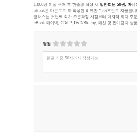
1,000원 이상 구매 후 한줄평 작성 시
일반회원 50원, 마니
날씨 API 연동하기
eBook은 다운로드 후 작성한 리뷰만 YES포인트 지급됩니
폴라 Customer Portal로 구독 관리 맡기기
클래스는 첫번째 회차 주문확정 시점부터 마지막 회차 주문
eBook 페이백, CD/LP, DVD/Blu-ray, 패션 및 판매금
Part 05 운영부터 엑시트까지 ㅡ 앱 확장, 미국 법인
Chapter 13 웹 서비스를 모바일 앱으로 배포하기
평점
앱을 만드는 4가지 방법
네이티브 앱
한글 기준 50자까지 작성가능
크로스 플랫폼 앱
하이브리드 앱과 PWA
엑스포로 웹 서비스를 앱으로 확장하기
엑스포 설치 및 모바일 연결하기
웹 서비스를 앱으로 연결하기
앱 스토어에 배포하기
1단계 개발자 계정 등록
2단계 스토어 등록 정보 및 자료 준비
3단계 빌드와 서명
4단계 심사 제출과 통과