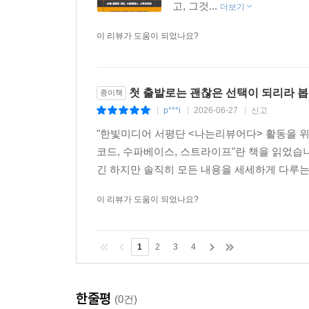
OAuth 인증 정보 생성하기
고, 그것...
더보기
수파베이스와 구글 연동하기
이 리뷰가 도움이 되었나요?
구글 소셜 로그인 기능 구현하기
마이페이지 및 사용자 관리 기능 구현
마이페이지 기본 기능 추가
기능 테스트하기
첫 출발로는 괜찮은 선택이 되리라 
종이책
p***i
2026-06-27
신고
|
|
|
Chapter 12 구독 자동화와 비즈니스 분석
"한빛미디어 서평단 <나는리뷰어다> 활동을 위해
CAC와 LTV를 활용한 비즈니스 모델 분석 & 구독
코드, 수파베이스, 스트라이프"란 책을 읽었습니
CAC와 LTV란?
긴 하지만 솔직히 모든 내용을 세세하게 다루는 
폴라를 활용한 구독 상품 & 시스템 구현
구독 상품 생성하기
이 리뷰가 도움이 되었나요?
구독 결제 기능 연동하기
구독자 정보 저장 및 관리
1
2
3
4
수파베이스 데이터베이스에 구독자 정보 저장
R2로 사용자 사진 관리하기
구독 서비스 핵심 기능 구현
한줄평
(0건)
클라우드플레어 워커스를 이용한 자동 실행 구