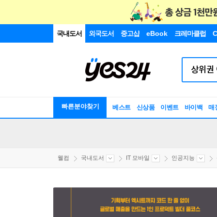
국내도서
외국도서
중고샵
eBook
크레마클럽
C
빠른분야찾기
베스트
신상품
이벤트
바이백
매
웰컴
국내도서
IT 모바일
인공지능