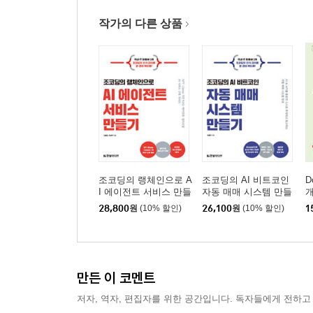
웹 서비스 배포하기
작가의 다른 상품
내 컴퓨터에서만 돌아가는 서비스를 공개하는 
주요 클라우드 서비스
클라우드플레어 페이지스 회원 가입 및 배포하기
클라우드플레어 회원 가입하기
로또 번호 추첨 사이트 배포하기
배포된 사이트 수정 및 재배포하기
Chapter 03 쉬운 수정/배포를 위한 코드스페이스와
버전 관리 시스템 '깃'과 코드 저장소 '깃허브'
조코딩의 랭체인으로 A
조코딩의 AI 비트코인
D
I 에이전트 서비스 만들
자동 매매 시스템 만들
깃허브 회원 가입하기
기
기
28,800
원
(10% 할인)
26,100
원
(10% 할인)
1
깃허브 리포지터리 생성하기
클라우드 IDE, 코드스페이스
코드스페이스 시작하기
파일 생성하기
만든 이 코멘트
라이브 서버로 실행하기
저자, 역자, 편집자를 위한 공간입니다. 독자들에게 전하고
채팅 AI로 코드 생성하기