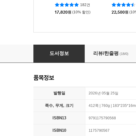
182건
17,820
원
(10% 할인)
22,500
원
(1
조코딩의 바이브 코딩 1인 창업 with 클로드 코
도서정보
리뷰/한줄평
(18/0)
품목정보
발행일
2026년 05월 25일
쪽수, 무게, 크기
412쪽 | 760g | 183*235*16
ISBN13
9791175790568
ISBN10
1175790567