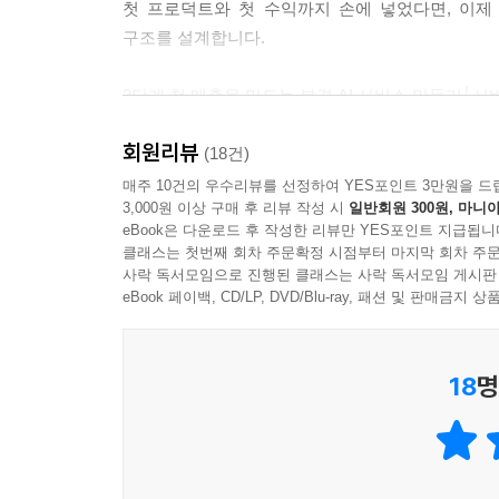
사용자를 데이터로 파악하기 위한 무료 웹사이트 
첫 프로덕트와 첫 수익까지 손에 넣었다면, 이제
사용자의 데이터를 숫자로 분석하는 '구글 애널리
구조를 설계합니다.
구글 애널리틱스 계정 생성하기
태그 활성화하기
3단계 첫 매출을 만드는 본격 AI 서비스 만들기│서버리
구글 애널리틱스에서 확인할 주요 사용자 행동
이제 사용자가 서비스에 돈을 지불하는 순간을 만
회원리뷰
사용자 행동 데이터를 파악하는 마이크로소프트
만듭니다.
(18건)
클래리티와 구글 애널리틱스 연동하기
매주 10건의 우수리뷰를 선정하여 YES포인트 3만원을 드
3,000원 이상 구매 후 리뷰 작성 시
일반회원 300원, 마니아
분석 데이터를 활용한 지속적 제품 개선 사이클
4단계 구독으로 반복 매출 만들기│회원 관리, 수파
eBook은 다운로드 후 작성한 리뷰만 YES포인트 지급됩니
한 번 결제로 끝나지 않도록, 회원 관리와 구독 자
클래스는 첫번째 회차 주문확정 시점부터 마지막 회차 주문
Chapter 06 구글 애드센스 수익화 전략
사락 독서모임으로 진행된 클래스는 사락 독서모임 게시판
구글 애드센스를 활용한 광고 수익화 전략
5단계 운영부터 엑시트까지│앱 확장, 미국 법인, 
eBook 페이백, CD/LP, DVD/Blu-ray, 패션 및 판매금
구글 애드센스란?
이제 서비스를 더 크게 키울 차례입니다. 서비스를
구글 애드센스 시작하기
18
명
수정된 코드 재배포하기
애드센스 승인 기준 상세 분석 및 전략
AI로 사이트 분석 및 점검하기
콘텐츠 생성 및 사이트 개선하기