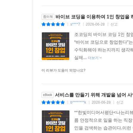
스트라이프 계정 연결하기
사용자 신뢰를 만드는 글로벌 서비스의 4가지 요
바이브 코딩을 이용하여 1인 창업을 
종이책
필수 법률 문서 페이지
s****7
2026-06-28
신고
|
|
|
서비스 메타 정보 및 파비콘
조코딩의 바이브 코딩 1인 창업
Part 04 구독으로 반복 매출 만들기 ㅡ 회원 관리,
“바이브 코딩으로 창업한다”는
Chapter 11 가입부터 탈퇴까지, 회원 가입/로그인
수익화해야 하는지까지 생각해 
데이터베이스와 스토리지
실제...
더보기
데이터베이스란?
이 리뷰가 도움이 되었나요?
스토리지란?
수파베이스 & 클라우드플레어 R2
수파베이스로 회원 가입/로그인 기능 구현
서비스를 만들기 위해 개발을 넘어 사
수파베이스 프로젝트 생성 및 초기 설정하기
eBook
b********k
2026-06-28
신고
수파베이스 Auth로 회원 가입/로그인 기능 구
|
|
|
회원 가입/로그인 기능 테스트하기
**한빛미디어서평단<나는리
구글 OAuth로 소셜 로그인 기능
름 안정적으로 일을 하는 직장인
구글 클라우드 플랫폼에 새 프로젝트 생성하기
인을 검색하는 습관이다.이런 