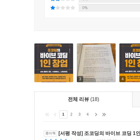
이탈 방지를 위한 사용자 피드백 및 행동 분석
0%
사용자 행동 분석 도구, 클래리티
유저백을 활용한 사용자 피드백 시스템 구축
무료 마케팅 채널과 유료 마케팅 채널
무료 마케팅 채널
유료 마케팅 채널
광고비를 매출로 바꾸는 퍼포먼스 마케팅
퍼포먼스 마케팅의 주요 지표, ROAS와 CPA
3
4
Part 03 첫 매출을 만드는 본격 AI 서비스 만들기 ㅡ
Chapter 09 리액트 기반 글로벌 구독 서비스 개발
시장성 있는 아이디어 기획
전체 리뷰
(18)
패션 컨설팅 시장을 겨냥한 AI 서비스
리액트와 비트로 프런트엔드 토대 만들기
1
2
3
4
리액트와 비트를 써야 하는 이유
새 프로젝트 생성 및 초기화하기
[서평 작성] 조코딩의 바이브 코딩 1인
종이책
클로드 코드 설치 및 깃허브 연동하기