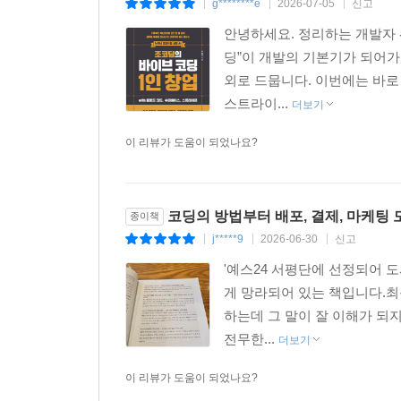
g********e
2026-07-05
신고
|
|
|
클라우드플레어 페이지스로 배포하기
안녕하세요. 정리하는 개발자 
프런트엔드 화면 구성하기
딩”이 개발의 기본기가 되어가
서버리스와 AI API를 활용한 AI 추천 시스템 만들
외로 드뭅니다. 이번에는 바로 
서버리스란?
스트라이...
더보기
AI API란?
오픈AI API 키 발급받기
이 리뷰가 도움이 되었나요?
클라우드플레어 페이지스에 API 키 보관하기
AI 추천 기능 구현하기
스티치로 바이브 디자인하기
코딩의 방법부터 배포, 결제, 마케팅
종이책
j*****9
2026-06-30
신고
|
|
|
Chapter 10 글로벌 결제 시스템 구축
'예스24 서평단에 선정되어 도
글로벌 결제 모델과 MOR
게 망라되어 있는 책입니다.최
폴라의 사용 정책 확인하기
하는데 그 말이 잘 이해가 되지
폴라 샌드박스 환경에서 결제 시스템 구현 및 테
전무한...
폴라 샌드박스 환경 시작하기
더보기
폴라와 서비스 연동하기
이 리뷰가 도움이 되었나요?
폴라 서비스 승인 심사받기