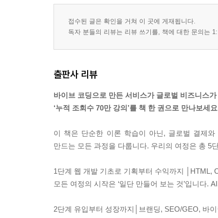
제미나이 CLI 연동하기
안티그래비티로 로컬 개발 환경 구축하기
접수된 글은 확인을 거쳐 이 곳에 게재됩니다.
Node.js와 안티그래비티 설치하기
독자 분들의 리뷰는 리뷰 쓰기를, 책에 대한 문의는 1:
안티그래비티 시작하기
Chapter 04 AI 디자인 도구를 활용한 바이브 디자인
출판사 리뷰
'딸깍'으로 프로덕트를 디자인하는 '바이브 디자인
UX/UI를 위한 바이브 디자인 AI
바이브 코딩으로 만든 서비스가 글로벌 비즈니스가 
이미지 생성을 위한 AI
‘누적 조회수 70만 강의’를 책 한 권으로 만나보세요
스티치로 UI 디자인 생성하고 코드 적용하기
스티치로 UI 디자인 생성하기
이 책은 단순한 이론 학습이 아닌, 글로벌 결제와
디자인에 맞춰 코드 생성하기
만드는 모든 과정을 다룹니다. 우리의 여정은 총 5
나노 바나나로 이미지 생성하기
1단계 웹 개발 기초로 기획부터 수익까지 │HTML, C
Chapter 05 MVP 개발 및 데이터 기반 제품 성장 전
모든 여정의 시작은 ‘일단 만들어 보는 것’입니다. A
빠르게 출시하고 검증하는 방법, MVP
MVP로 시장을 확신한 성공적 사례
2단계 유입부터 성장까지│브랜딩, SEO/GEO, 바