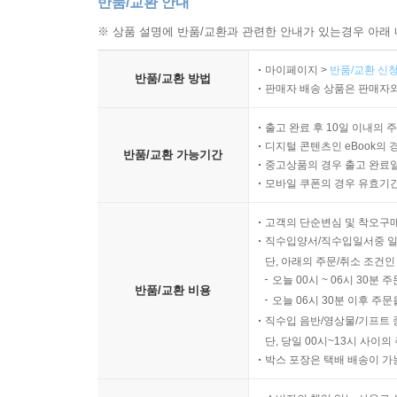
반품/교환 안내
※ 상품 설명에 반품/교환과 관련한 안내가 있는경우 아래 
마이페이지 >
반품/교환 신청
반품/교환 방법
판매자 배송 상품은 판매자와
출고 완료 후 10일 이내의 
디지털 콘텐츠인 eBook의 
반품/교환 가능기간
중고상품의 경우 출고 완료일
모바일 쿠폰의 경우 유효기간(
고객의 단순변심 및 착오구
직수입양서/직수입일서중 일
단, 아래의 주문/취소 조건인
오늘 00시 ~ 06시 30분 
반품/교환 비용
오늘 06시 30분 이후 주문
직수입 음반/영상물/기프트 
단, 당일 00시~13시 사이
박스 포장은 택배 배송이 가