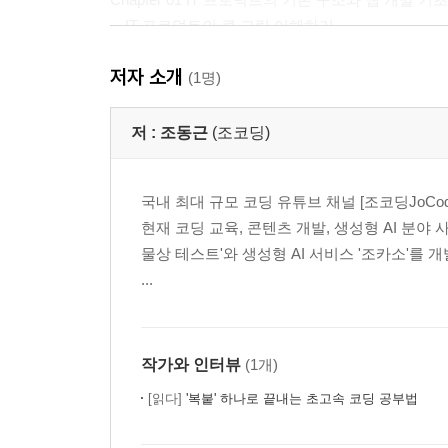
IT 프로덕트의 큰 그림 이해하기
IT 프로덕트의 핵심 구성, 프런트엔드와 백엔드
저자 소개
웹 프런트엔드의 3가지 핵심 축, HTML/CSS/
(1명)
웹 페이지의 뼈대, HTML
웹 페이지를 꾸미는 CSS
저 :
조동근
(조코딩)
웹 페이지를 동작하게 하는 자바스크립트
HTML - 간단한 웹 페이지 직접 만들기
국내 최대 규모 코딩 유튜브 채널 [조코딩JoC
메모장으로 웹 페이지 만들기
현재 코딩 교육, 콘텐츠 개발, 생성형 AI 분야 
챗GPT로 웹 페이지 코드 생성하기
물상 테스트'와 생성형 AI 서비스 '조카소'를
네이버 뉴스 페이지 내 마음대로 바꾸기
...
뉴스 페이지 텍스트 수정하기
뉴스 페이지 이미지 바꾸기
CSS - 웹 페이지 꾸미기
자바스크립트 - 웹 페이지 동작 처리
작가와 인터뷰
(1개)
챗GPT로 로또 번호 추첨 사이트 만들기
[읽다]
'복붙' 하나로 끝내는 초고속 코딩 공부법
Chapter 02 전 세계에 내 서비스를 선보이는 법, 배