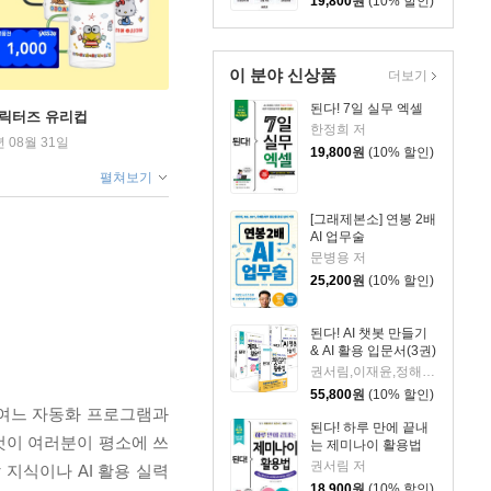
19,800
원
(10% 할인)
이 분야 신상품
더보기
된다! 7일 실무 엑셀
캐릭터즈 유리컵
한정희 저
년 08월 31일
19,800
원
(10% 할인)
펼쳐보기
[그래제본소] 연봉 2배
AI 업무술
문병용 저
25,200
원
(10% 할인)
된다! AI 챗봇 만들기
& AI 활용 입문서(3권)
권서림,이재윤,정해준,프롬프트 크리에이터 저
55,800
원
(10% 할인)
. 여느 자동화 프로그램과
된다! 하루 만에 끝내
 것이 여러분이 평소에 쓰
는 제미나이 활용법
권서림 저
지식이나 AI 활용 실력
18,900
원
(10% 할인)