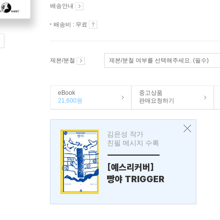
배송안내
배송비 : 무료
제본/분철
제본/분철 여부를 선택해주세요. (필수)
eBook
중고상품
21,600원
판매요청하기
김은성 작가
친필 메시지 수록
---------------
[예스리커버]
빵야 TRIGGER