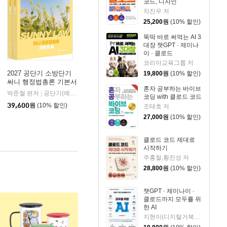
코드, 디자인
차진우 저
25,200
원
(10% 할인)
뚝딱 바로 써먹는 AI 3
대장 챗GPT · 제미나
이 · 클로드
코리아교육그룹 저
2027 공단기 소방단기
19,800
원
(10% 할인)
써니 행정법총론 기본서
혼자 공부하는 바이브
박준철 편저
공단기(에스티유니타스)
|
코딩 with 클로드 코드
39,600
원
(10% 할인)
조태호 저
27,000
원
(10% 할인)
클로드 코드 제대로
시작하기
주홍철,황진성 저
28,800
원
(10% 할인)
챗GPT · 제미나이 ·
클로드까지 모두를 위
한 AI
지현이(디지털거북이) 저