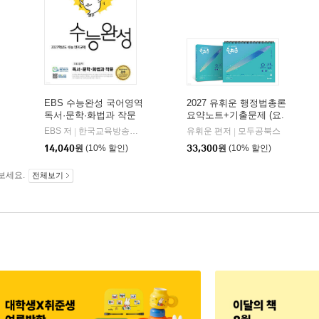
EBS 수능완성 국어영역
2027 유휘운 행정법총론
독서·문학·화법과 작문
요약노트+기출문제 (요.
(2026년)
플.)
비상교육
EBS 저
한국교육방송공사
유휘운 편저
모두공북스
|
|
|
14,040
원
(10% 할인)
33,300
원
(10% 할인)
보세요.
전체보기