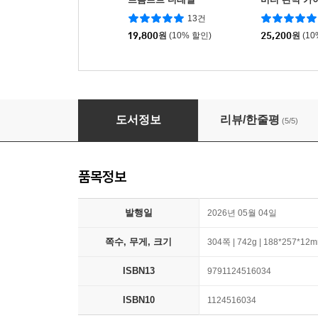
13건
19,800
원
(10% 할인)
25,200
원
(1
이게 되네? 오픈클로 미친 활용법 50제
도서정보
리뷰/한줄평
(5/5)
품목정보
발행일
2026년 05월 04일
쪽수, 무게, 크기
304쪽 | 742g | 188*257*12
ISBN13
9791124516034
ISBN10
1124516034