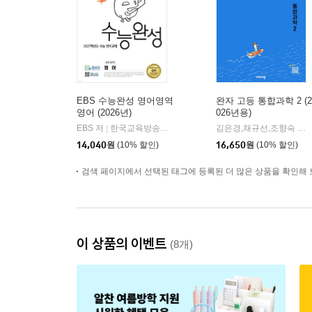
EBS 수능완성 영어영역
완자 고등 통합과학 2 (2
영어 (2026년)
026년용)
EBS 저
한국교육방송공사
김은경,채규선,조향숙 등저
|
14,040
원
(10% 할인)
16,650
원
(10% 할인)
검색 페이지에서 선택된 태그에 등록된 더 많은 상품을 확인해 
이 상품의 이벤트
(8개)