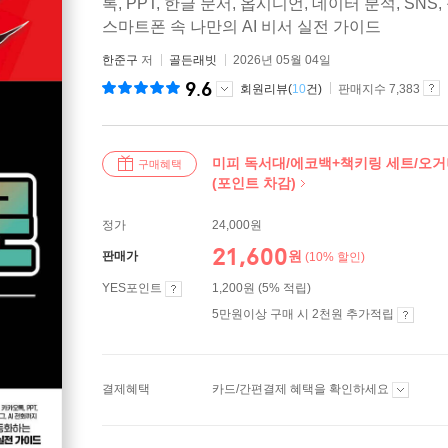
톡, PPT, 한글 문서, 옵시디언, 데이터 분석, SN
스마트폰 속 나만의 AI 비서 실전 가이드
한준구
저
골든래빗
2026년 05월 04일
9.6
회원리뷰(
10
건)
판매지수 7,383
미피 독서대/에코백+책키링 세트/오
구매혜택
(포인트 차감)
정가
24,000원
21,600
원
판매가
(10% 할인)
YES포인트
1,200원 (5% 적립)
5만원이상 구매 시 2천원 추가적립
결제혜택
카드/간편결제 혜택을 확인하세요