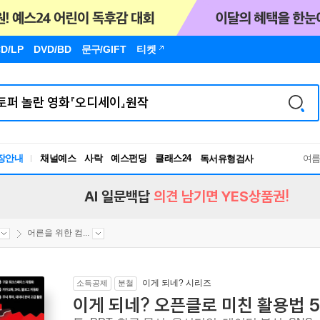
D/LP
DVD/BD
문구
/GIFT
티켓
장안내
채널예스
사락
예스펀딩
클래스24
독서유형검사
여
RBTI Lab
독서유형검사
AI 일문백답
의견 남기면 YES상품권!
어른을 위한 컴...
이게 되네? 시리즈
소득공제
분철
이게 되네? 오픈클로 미친 활용법 