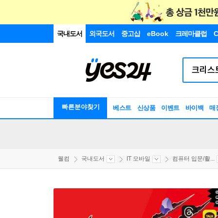
국내도서
외국도서
중고샵
eBook
크레마클럽
C
빠른분야찾기
베스트
신상품
이벤트
바이백
매
웰컴
국내도서
IT 모바일
컴퓨터 입문/활...