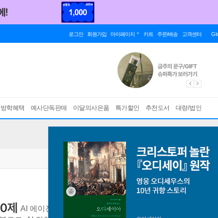
로그인
회원가입
마이페이지
카트
주문/배송
고객센터
Gl
름방학혜택
예사단독판매
이달의사은품
특가할인
추천도서
대량/법인
50제
AI 에이전트, 자동화, 크롤링, 이메일, 캘린더, 카카오