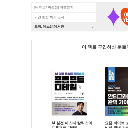
[대학생X취준생] 여름방학
기간 한정 특가 도서
오직, 예스24에서만
이 책을 구입하신 분
AI 실전 마스터 칼릭스의
요즘 바이브 
프롬프트 디테일
비티 완벽 가