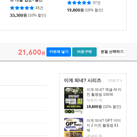
37건
45건
19,800
원
(10% 할인)
33,300
원
(10% 할인)
21,600
카트에 넣기
바로구매
분철 선택하기
원
이게 되네? 시리즈
더보기
이게 되네? 엑셀 AI 미
친 활용법 100제
직트키 저
19,800
원
(10% 할인)
이게 되네? GPT 이미
지 2 미친 활용법 61
제
공냥이 저