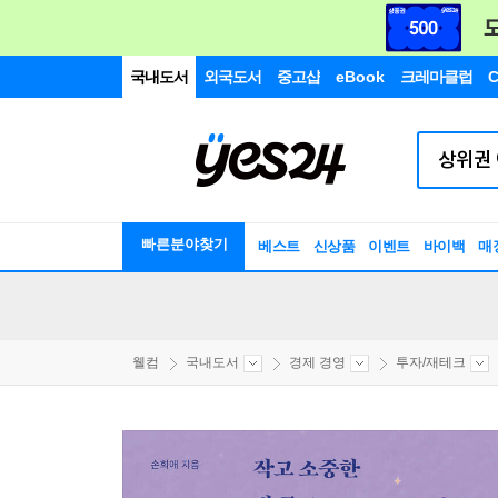
국내도서
외국도서
중고샵
eBook
크레마클럽
C
빠른분야찾기
베스트
신상품
이벤트
바이백
매
웰컴
국내도서
경제 경영
투자/재테크