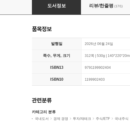
작고 소중한 내 돈도 불리고 싶어 주식을 시작합
도서정보
리뷰/한줄평
(17/1)
품목정보
발행일
2026년 06월 24일
쪽수, 무게, 크기
312쪽 | 530g | 140*220*20
ISBN13
9791199902404
ISBN10
1199902403
관련분류
카테고리 분류
국내도서
경제 경영
투자/재테크
주식/ETF
국내주식