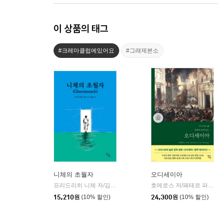
이 상품의 태그
#크레마클럽에있어요
#그래제본소
니체의 초월자
오디세이아
프리드리히 니체 저/김철 편역
히읏
호메로스 저/페테르 파울 루벤스 그림/박문재 역
|
15,210
원
(10% 할인)
24,300
원
(10% 할인)