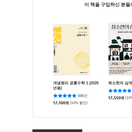
이 책을 구입하신 분
개념원리 공통수학 1 (2026
최소한의 삼
년용)
486건
17,550
원
(10
17,100
원
(10% 할인)