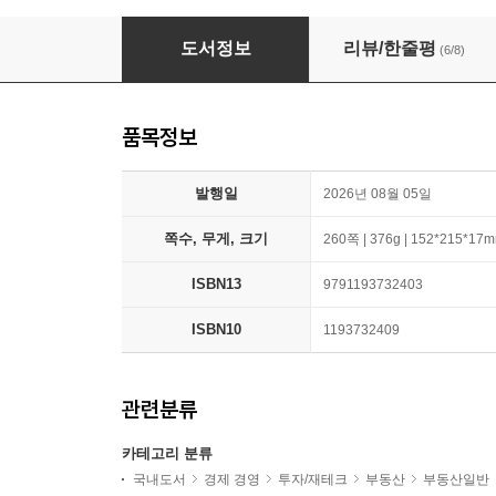
쏘쿨의 구축명품 아파트 내집마련
도서정보
리뷰/한줄평
(6/8)
품목정보
발행일
2026년 08월 05일
쪽수, 무게, 크기
260쪽 | 376g | 152*215*17
ISBN13
9791193732403
ISBN10
1193732409
관련분류
카테고리 분류
국내도서
경제 경영
투자/재테크
부동산
부동산일반