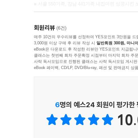
■ 서울 550가족, 강남 441가족 내집마련 성공시킨
더 나아가 [실천마당]에서는 단순한 마인드셋을 넘어 
회원리뷰
공개하여 실용서로서의 가치를 극대화했다.
(6건)
저자 쏘쿨은 국내 최초로 '아파트 시세지도'를 창
매주 10건의 우수리뷰를 선정하여 YES포인트 3만원을 드
3,000원 이상 구매 후 리뷰 작성 시
일반회원 300원, 마니아
441가족의 내집마련을 성공시킨 대한민국 대표 실
eBook은 다운로드 후 작성한 리뷰만 YES포인트 지급됩니
골라야 실수를 줄이는지 고수의 안목을 전수한다. 
클래스는 첫번째 회차 주문확정 시점부터 마지막 회차 주문
기회는 시작된다"며, "최소한의 돈으로 최고의 입
사락 독서모임으로 진행된 클래스는 사락 독서모임 게시판
eBook 페이백, CD/LP, DVD/Blu-ray, 패션 및 판매금
6
명의 예스24 회원이 평가한
10.