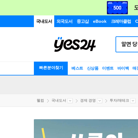
국내도서
외국도서
중고샵
eBook
크레마클럽
C
빠른분야찾기
베스트
신상품
이벤트
바이백
매
웰컴
국내도서
경제 경영
투자/재테크