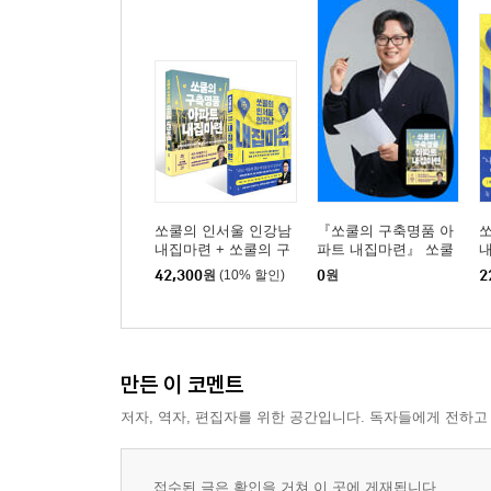
쏘쿨의 인서울 인강남
『쏘쿨의 구축명품 아
내집마련 + 쏘쿨의 구
파트 내집마련』 쏘쿨
축명품 아파트 내집마
저자 온라인 북토크
42,300
원
(10% 할인)
0
원
2
련 세트
만든 이 코멘트
저자, 역자, 편집자를 위한 공간입니다. 독자들에게 전하고
접수된 글은 확인을 거쳐 이 곳에 게재됩니다.