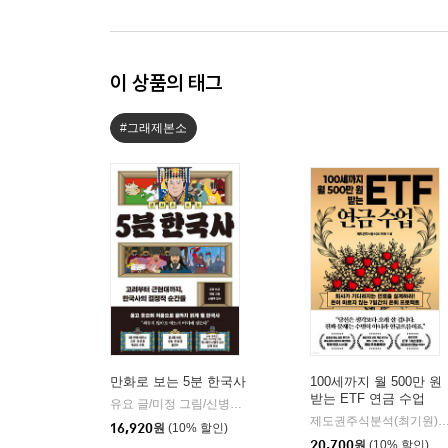
이 상품의 태그
#그래제본소
만화로 보는 5분 한국사
100세까지 월 500만 원
받는 ETF 연금 수업
유요 글/미정 그림/신병주 감수
빅피시
|
제도권주식분석(최기원
16,920
원
(10% 할인)
20,700
원
(10% 할인)