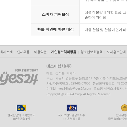
상품의 불량에 의한 반품, 교
소비자 피해보상
준하여 처리됨
환불 지연에 따른 배상
대금 환불 및 환불 지연에 
회사소개
인재채용
이용약관
개인정보처리방침
청소년보호정책
도서홍보안내
대표 : 김석환, 최세라
주소 : 서울시 영등포구 은행로 11, 5층~6층(여의도동,일신
사업자등록번호 : 229-81-37000 통신판매업신고 : 제 200
이메일 : yes24help@yes24.com 호스팅 서비스사업자 :
Copyright ⓒ YES24 Corp. All Rights Reserved.