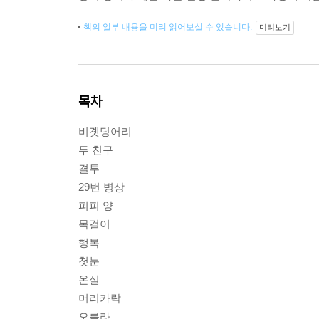
책의 일부 내용을 미리 읽어보실 수 있습니다.
미리보기
목차
비곗덩어리
두 친구
결투
29번 병상
피피 양
목걸이
행복
첫눈
온실
머리카락
오를라