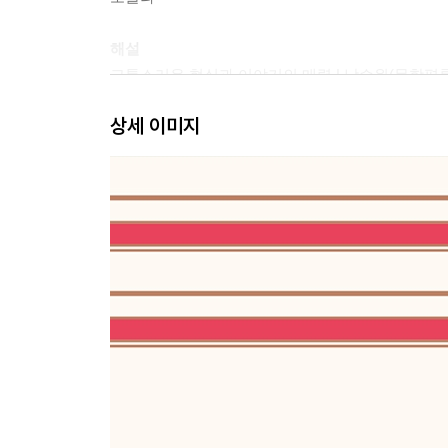
해설
고통스러운 현실과 이야기의 매력 | 남승원(문학평
작가 연보
상세 이미지