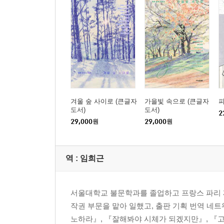
겨울 숲 사이로 (큰글자
가을빛 속으로 (큰글자
도서)
도서)
2
29,000
원
29,000
원
역 :
임희근
서울대학교 불문학과를 졸업하고 프랑스 파리 제
작권 부문을 맡아 일했고, 출판 기획 번역 네
노하라』, 『잘해봐야 시체가 되겠지만』, 『고