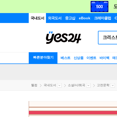
국내도서
외국도서
중고샵
eBook
크레마클럽
C
빠른분야찾기
베스트
신상품
이벤트
바이백
매
웰컴
국내도서
소설/시/희곡
고전문학