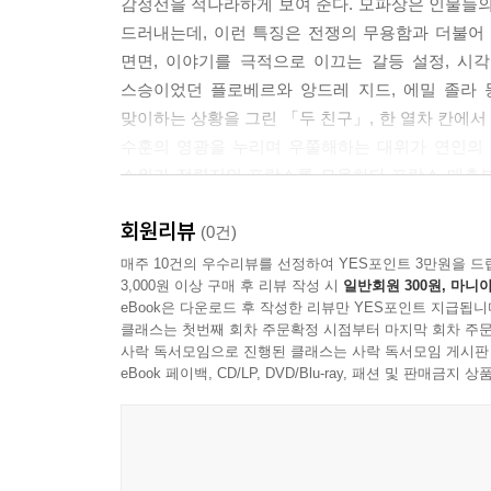
감정선을 적나라하게 보여 준다. 모파상은 인물들
---「오를라」중에서
드러내는데, 이런 특징은 전쟁의 무용함과 더불어
면면, 이야기를 극적으로 이끄는 갈등 설정, 시
스승이었던 플로베르와 앙드레 지드, 에밀 졸라 
맞이하는 상황을 그린 「두 친구」, 한 열차 칸에
수훈의 영광을 누리며 우쭐해하는 대위가 연인의 
소위가 점령지인 프랑스를 모욕하다 프랑스 매춘부
폭로하고 차갑게 묘사한다.
회원리뷰
(0건)
교과서에도 실릴 만큼 유명한 대표작 「목걸이」 
매주 10건의 우수리뷰를 선정하여 YES포인트 3만원을 드
3,000원 이상 구매 후 리뷰 작성 시
일반회원 300원, 마니아
수 있지만 모파상의 모든 작품에 비극적이고 고통스
eBook은 다운로드 후 작성한 리뷰만 YES포인트 지급됩니
이야기 「행복」과 한 사건을 계기로 부부간의 애
클래스는 첫번째 회차 주문확정 시점부터 마지막 회차 주문
시선을 느낄 수 있다.
사락 독서모임으로 진행된 클래스는 사락 독서모임 게시판
eBook 페이백, CD/LP, DVD/Blu-ray, 패션 및 판매금
모파상은 인간의 본성을 엄격할 정도로 객관적으로
다루는 소설을 여럿 발표하기도 했다. 이 책에서는
생각과 행동을 조종당하다 결국 그 존재를 없애기
여인의 머리카락에 성애를 느끼게 된 남자의 이