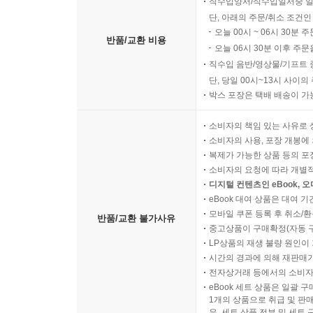
직수입양서/직수입일서중 일
단, 아래의 주문/취소 조건인
오늘 00시 ~ 06시 30분 
반품/교환 비용
오늘 06시 30분 이후 주문
직수입 음반/영상물/기프트 
단, 당일 00시~13시 사이
박스 포장은 택배 배송이 가
소비자의 책임 있는 사유로 
소비자의 사용, 포장 개봉에 
복제가 가능한 상품 등의 포장을 
소비자의 요청에 따라 개별
디지털 컨텐츠인 eBook, 
eBook 대여 상품은 대여 기
모바일 쿠폰 등록 후 취소/환
반품/교환 불가사유
중고상품이 구매확정(자동 
LP상품의 재생 불량 원인이 기
시간의 경과에 의해 재판매가
전자상거래 등에서의 소비자
eBook 세트 상품은 일괄 
1개의 상품으로 취급 및 판매
우, 세트 상품 전부 및 세트