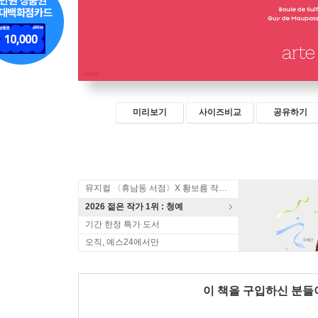
미리보기
사이즈비교
공유하기
뮤지컬 〈휴남동 서점〉X 황보름 작가 북토크
2026 젊은 작가 1위 : 청예
기간 한정 특가 도서
오직, 예스24에서만
이 책을 구입하신 분