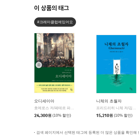
이 상품의 태그
#크레마클럽에있어요
오디세이아
니체의 초월자
호메로스 저/페테르 파울 루벤스 그림/박문재 역
현대지성
프리드리히 니체 저/김철 편역
|
24,300
원
(10% 할인)
15,210
원
(10% 할인)
검색 페이지에서 선택된 태그에 등록된 더 많은 상품을 확인해 