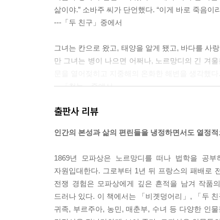
삶이야.” 소바주 씨가 단언했다. “이게 바로 죽음이
---「두 친구」중에서
그녀는 칸으로 왔고, 태양을 알게 됐고, 바다를 사
만 그녀는 병이 나으면 어쩌나, 노르망디의 긴 겨울
문을 열어젖히고 지중해의 온화한 해변을 생각했다
---「첫눈」중에서
출판사 리뷰
사람들은 사랑 이야기를 했다. 이 오래된 주제를, 
람들의 말이 느려졌고, 마음속에는 애틋함이 감돌았고
인간의 본성과 삶의 편린들을 냉정하면서도 열정적
운 여자 목소리로 나왔다. 그래서 사랑이라는 말이 
---「행복」중에서
1869년 모파상은 노르망디를 떠나 법학을 공
자원입대한다. 그로부터 1년 뒤 프랑스의 패배로 
저기 저 세상엔 누가 살고 있을까? 어떤 형상, 어떤
전쟁 경험은 모파상에게 깊은 흔적을 남겨 작품의
많이 알고 있을까? 그들은 우리보다 뭘 더 많이 할
드러나 있다. 이 책에서는 「비곗덩어리」, 「두 친구
를 건너 약한 민족을 복속시키려 했듯이, 별들 중 
귀족, 부르주아, 농민, 매춘부, 수녀 등 다양한 