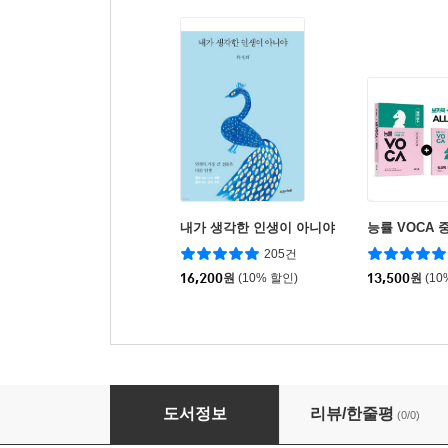
내가 생각한 인생이 아니야
능률 VOCA 
205건
16,200
원
(10% 할인)
13,500
원
(10
비곗덩어리
도서정보
리뷰/한줄평
(0/0)