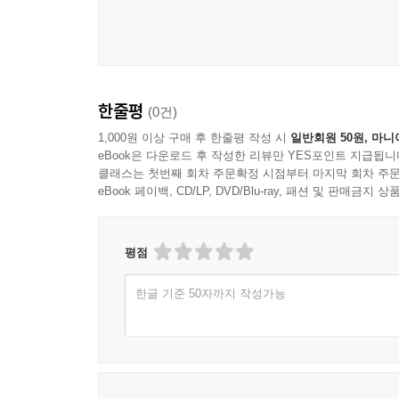
연관되기도 하지만 초자연적인 현상, 내면 심리, 무
모파상은 자연주의 문학부터 환상 문학에 이르기
잔꾀나 기교 없는 문장들로 촘촘히 짜인 이야기를 
한줄평
(0건)
1,000원 이상 구매 후 한줄평 작성 시
일반회원 50원, 마니
eBook은 다운로드 후 작성한 리뷰만 YES포인트 지급됩니
클래스는 첫번째 회차 주문확정 시점부터 마지막 회차 주문
eBook 페이백, CD/LP, DVD/Blu-ray, 패션 및 판매금
평점
한글 기준 50자까지 작성가능