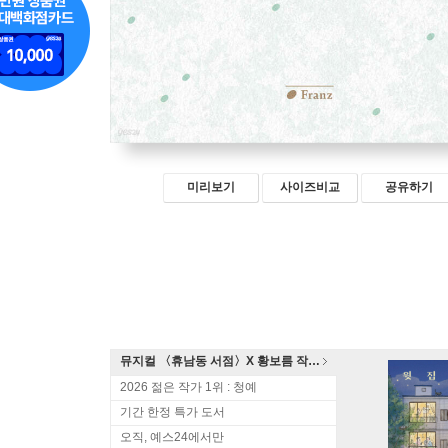
미리보기
사이즈비교
공유하기
뮤지컬 〈휴남동 서점〉X 황보름 작가 북토크
2026 젊은 작가 1위 : 청예
기간 한정 특가 도서
오직, 예스24에서만