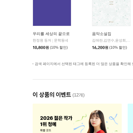
우리를 세상의 끝으로
음악소설집
한정원 등저
문학동네
김애란,김연수,윤성희,은희경,편혜영 저
|
10,800
원
(10% 할인)
16,200
원
(10% 할인)
검색 페이지에서 선택된 태그에 등록된 더 많은 상품을 확인해 
이 상품의 이벤트
(12개)