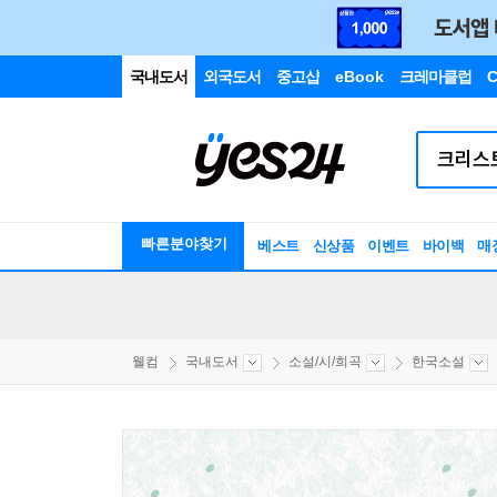
국내도서
외국도서
중고샵
eBook
크레마클럽
C
빠른분야찾기
베스트
신상품
이벤트
바이백
매
웰컴
국내도서
소설/시/희곡
한국소설