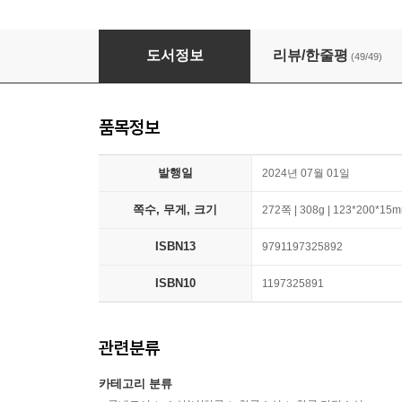
음악소설집
도서정보
리뷰/한줄평
(49/49)
품목정보
발행일
2024년 07월 01일
쪽수, 무게, 크기
272쪽 | 308g | 123*200*15
ISBN13
9791197325892
ISBN10
1197325891
관련분류
카테고리 분류