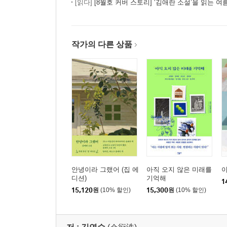
[읽다]
[8월호 커버 스토리] ‘김애란 소설’을 읽는 여
작가의 다른 상품
안녕이라 그랬어 (집 에
아직 오지 않은 미래를
디션)
기억해
1
15,120
원
(10% 할인)
15,300
원
(10% 할인)