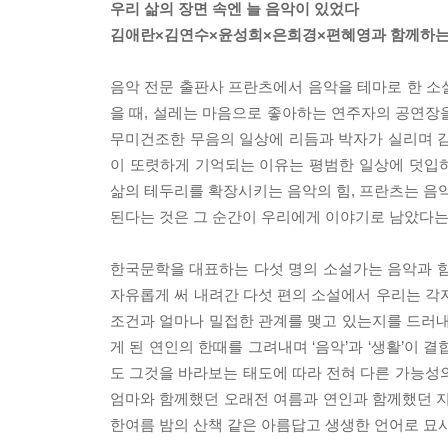
우리 삶의 장면 속엔 늘 음악이 있었다
김애란×김연수×윤성희×은희경×편혜영과 함께하는
음악 전문 출판사 프란츠에서 음악을 테마로 한 
을 때, 설레는 마음으로 좋아하는 연주자의 공연장을
무미건조한 무음의 일상에 리듬과 박자가 실리며 감
이 또렷하게 기억되는 이유는 평범한 일상에 덧입
삶의 테두리를 확장시키는 음악의 힘, 프란츠는 음악
된다는 것은 그 순간이 우리에게 이야기로 남았다는
한국문학을 대표하는 다섯 명의 소설가는 음악과 함
자유롭게 써 내려간 다섯 편의 소설에서 우리는 각
조건과 얼마나 밀접한 관계를 맺고 있는지를 드러
게 된 연인의 한때를 그려내며 ‘음악’과 ‘생활’이
도 그것을 바라보는 태도에 따라 전혀 다른 가능성
엄마와 함께했던 오래전 여름과 연인과 함께했던 지
한여름 밤의 산책 같은 아름답고 생생한 언어로 묘