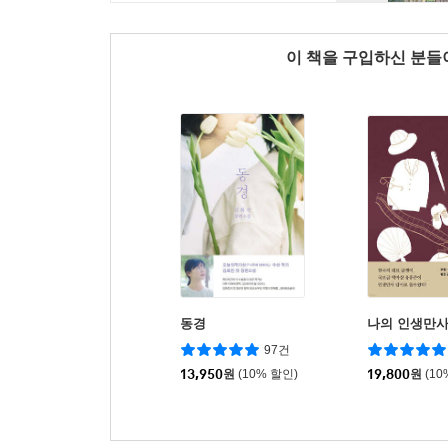
이 책을 구입하신 분
동경
나의 인생만사
97건
13,950
원
(10% 할인)
19,800
원
(10