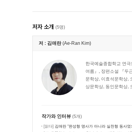
저자 소개
(5명)
저 :
김애란
(Ae-Ran Kim)
한국예술종합학교 연극원
여름』, 장편소설 『두근
문학상, 이효석문학상, 
상문학상, 동인문학상, 
작가와 인터뷰
(5개)
[읽다]
김애란 “완성형 명사가 아니라 실천형 동사였