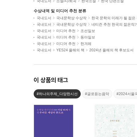
국내도서
소설/시/희곡
한국소설
한국 단편소설
수상내역 및 미디어 추천 분류
국내도서
국내문학상 수상작
한국 문학의 미래가 될 젊은
국내도서
국내문학상 수상작
네티즌 추천 한국의 젊은작
국내도서
미디어 추천
조선일보
국내도서
미디어 추천
동아일보
국내도서
미디어 추천
한겨레
국내도서
YES24 올해의 책
2024년 올해의 책 후보도서
이 상품의 태그
#하나의주제_다양한시선
#글로듣는음악
#2024서