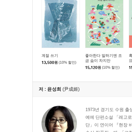
계절 쓰기
좋아한다 말하기엔 조
혹
금 숨이 차지만
요
13,500
원
(10% 할인)
15,120
원
(10% 할인)
1
저 :
윤성희
(尹成姬)
1973년 경기도 수원 
예에 단편소설 「레고로 
단」이 연이어 『현장 비