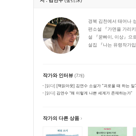
저 :
김연수
(金衍洙)
경북 김천에서 태어나 성
편소설 『가면을 가리키
설 『꾿빠이, 이상』으로
설집 『나는 유령작가입니
작가와 인터뷰
(7개)
[읽다]
[책읽아웃] 김연수 소설가 "괴로울 때 하는 일? 시급하게 나무를 
[읽다]
김연수 “왜 이렇게 나쁜 세계가 존재하는가”
작가의 다른 상품