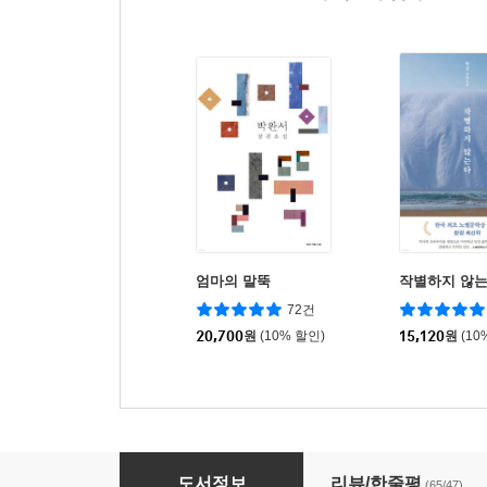
엄마의 말뚝
작별하지 않
72건
20,700
원
(10% 할인)
15,120
원
(10
나목
도서정보
리뷰/한줄평
(65/47)