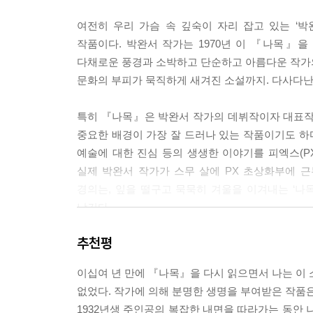
--- p.164
여전히 우리 가슴 속 깊숙이 자리 잡고 있는 ‘
작품이다. 박완서 작가는 1970년 이 『나목』을
나는 가만히 중얼거렸다. “당신의 부인은 참 아름답군
다채로운 풍경과 소박하고 단순하고 아름다운 작가의 
림에 그쳤다. 아무리 작아도 내가 오늘 입 밖에 낸 
문화의 부피가 묵직하게 새겨진 소설까지. 다사다난
담긴 내 말을 하지 않고는 못 배길 것 같았다. 말이
--- p.166
특히 『나목』은 박완서 작가의 데뷔작이자 대표작
중요한 배경이 가장 잘 드러나 있는 작품이기도 하다.
눈가의 눈물을 닦고 사람들이 흩어지고 새 사람이 오
예술에 대한 진심 등의 생생한 이야기를 피엑스(PX
는 문득 내가 쓰러지지도, 땅으로 흘러내리지도 않고
실제 박완서 작가가 스무 살에 PX 초상화부에 
찬란한 빛처럼 어떤 예감이 왔다. 나는 돌아보지 않
경의는, 잎을 떨구고 묵묵히 겨울을 이겨내는 ‘나
--- pp.168~169
남긴다.
나는 그녀에게 맹렬한 적의를 느꼈다. 미움으로 가
추천평
“나목에겐 아직 멀지만 봄에의 믿음이 있다.
에 대한 내 증오에 만족했다. 비로소 그녀에 대한 
나무를 저리도 의연하게 함이 바로 봄에의 믿음이리라
것인 줄을 처음 깨달았다.
이십여 년 만에 『나목』을 다시 읽으면서 나는 이 
--- p.329
없었다. 작가에 의해 분명한 생명을 부여받은 작품
전쟁과 그 상흔은 한국 문학에서 단골로 등장하는
1932년생 주인공의 복잡한 내면을 따라가는 동안 나