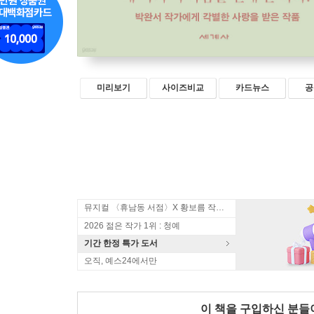
미리보기
사이즈비교
카드뉴스
공
뮤지컬 〈휴남동 서점〉X 황보름 작가 북토크
2026 젊은 작가 1위 : 청예
기간 한정 특가 도서
오직, 예스24에서만
이 책을 구입하신 분