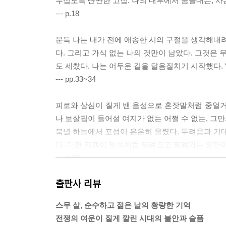
무섭도록 딴딴한 고집. 나의 내부에서 꿈틀대는, 사
--- p.18
문득 나는 내가 전에 애송한 시의 구절을 생각해내려
다. 그리고 가식 없는 나의 것만이 남았다. 그것은
도 세찼다. 나는 어두운 길을 달음질치기 시작했다. 
--- pp.33~34
피로와 상심이 짙게 밴 음성으로 혼잣말처럼 중얼거
나 보살핌이 들어설 여지가 없는 어쩔 수 없는, 그만
북녘 하늘에서 포성이 은은히 울렸다. 두려움과 기대
다. 다만 전쟁이 밀물처럼 밀려오고 밀려가는 일만
--- p.46
출판사 리뷰
어느 틈에 내 옆자리로 옮겨 앉은 그녀는 내 등을 
그녀의 독특한 체취가 풍겨왔다. 그녀가 자신이 시
스무 살, 순수하고 젊은 날의 황량한 기억
내가 서 있는 땅은 지독한 한발의 땅이다. 그렇지
전쟁의 여운이 짙게 깔린 시대의 불안과 슬픔
것 같다. 남의 일로 힘들이고 난처해하기는 정말 싫