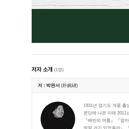
저자 소개
(1명)
저 :
박완서
(朴婉緖)
1931년 경기도 개풍 
문단에 나온 이래 201
『배반의 여름』 『엄마
정말 거기 있었을까』 『