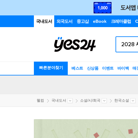
국내도서
외국도서
중고샵
eBook
크레마클럽
C
빠른분야찾기
베스트
신상품
이벤트
바이백
매
웰컴
국내도서
소설/시/희곡
한국소설