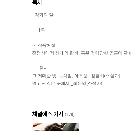
목차
· 작가의 말
·· 나목
··· 작품해설
전쟁상태적 신체의 탄생, 혹은 점령당한 영혼에 관한
···· 헌사
그 거대한 빛, 속삭임, 아우성 _김금희(소설가)
멀고도 깊은 곳에서 _최은영(소설가)
채널예스 기사
(1개)