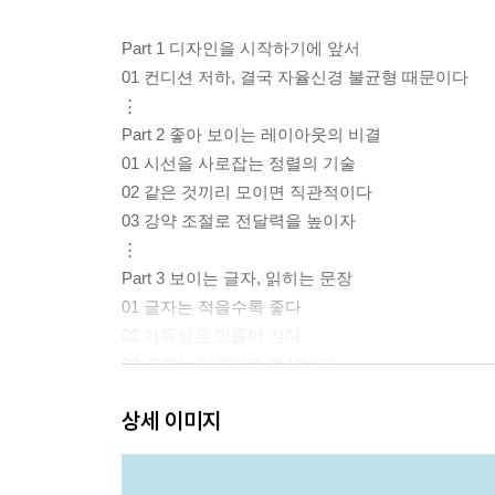
Part 1 디자인을 시작하기에 앞서
01 컨디션 저하, 결국 자율신경 불균형 때문이다
⋮
Part 2 좋아 보이는 레이아웃의 비결
01 시선을 사로잡는 정렬의 기술
02 같은 것끼리 모이면 직관적이다
03 강약 조절로 전달력을 높이자
⋮
Part 3 보이는 글자, 읽히는 문장
01 글자는 적을수록 좋다
02 가독성은 만들어 진다
03 글자는 디테일로 완성된다
⋮
상세 이미지
Part 4 상상대로 완성되는 색과 배색의 기술
01 : 색의 특징과 인상을 파악하자
02 1색으로 깔끔하게 완성하자