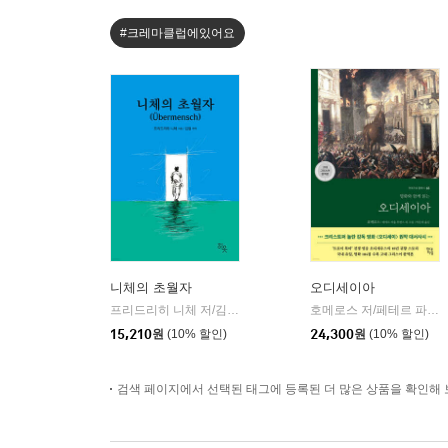
#크레마클럽에있어요
니체의 초월자
오디세이아
프리드리히 니체 저/김철 편역
히읏
호메로스 저/페테르 파울 루벤스 그림/박문재 역
|
15,210
원
(10% 할인)
24,300
원
(10% 할인)
검색 페이지에서 선택된 태그에 등록된 더 많은 상품을 확인해 