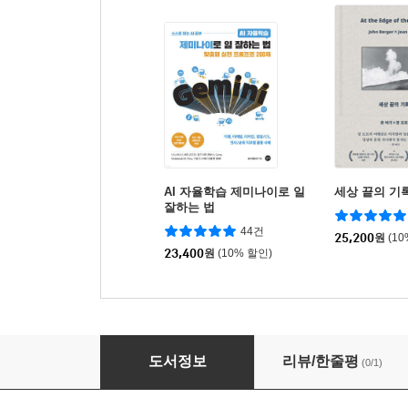
AI 자율학습 제미나이로 일
세상 끝의 기
잘하는 법
44건
25,200
원
(1
23,400
원
(10% 할인)
프로의 감각이 몸에 착! 붙는 디자인의 기본
도서정보
리뷰/한줄평
(0/1)