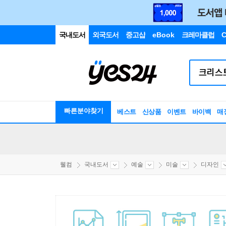
국내도서
외국도서
중고샵
eBook
크레마클럽
C
빠른분야찾기
베스트
신상품
이벤트
바이백
매
웰컴
국내도서
예술
미술
디자인