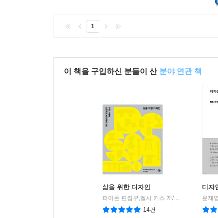
1
이 책을 구입하신 분들이 산
분야 연관 책
삶을 위한 디자인
디자
파이돈 편집부,켈시 키스 저/최다인 역
윤재영
을유
|
14건