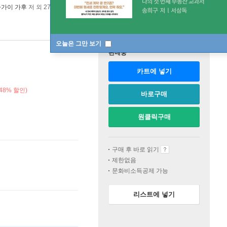
나가이 가후
저 외 27명
정은문고(신라애드)
2021년 03월 12일
오늘은 그만 보기
판매중
카트에 넣기
48% 할인)
바로구매
원클릭구매
구매 후 바로 읽기
제한없음
문화비소득공제 가능
리스트에 넣기