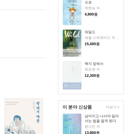
으로
박현숙 저
4,900
원
와일드
셰릴 스트레이드 저/우진하 역
15,400
원
백지 앞에서
최은영 저
12,300
원
이 분야 신상품
더보기
넘어지고 나서야 일어
서는 법을 알게 된다
윤서진 저
13,900
원