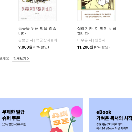
동물을 위해 책을 읽습
실례지만, 이 책이 시급
니다
합니다
김보경 저
열린책들
책공장더불어
이수은 저
민음사
|
|
|
9,000
원
(0% 할인)
11,200
원
(0% 할인)
보세요.
전체보기