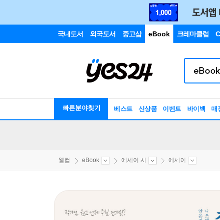
국내도서
외국도서
중고샵
eBook
크레마클럽
C
빠른분야찾기
베스트
신상품
이벤트
바이백
매
웰컴
eBook
에세이 시
에세이