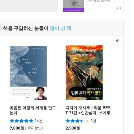
AD
이 책을 구입하신 분들이
많이 산 책
4
/4
마음은 어떻게 세계를 만드
다자이 오사무 ; 작품 BES
는가
T 31편 <인간실격, 쓰가루,
여학생 31편 - 일본어 문학
14건
3건
원서 읽기>
9,000
원
(10% 할인)
2,500
원