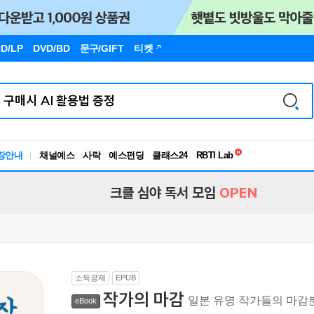
D/LP
DVD/BD
문구
/GIFT
티켓
독서유형검사
RBTI Lab
장안내
채널예스
사락
예스펀딩
클래스24
독서유형검사
크클 심야 독서 모임
OPEN
소득공제
EPUB
작가의 마감
일본 유명 작가들의 마
eBook