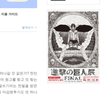
ok 이용 가이드
펼쳐보기
려나갈 것 같은가? 천만
치며 원고를 찢고 또 찢는
 글쓰기라는 천벌을 받은
의 마감분투기도 또 하나