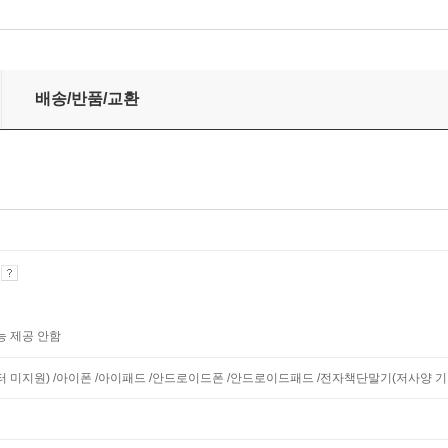
배송/반품/교환
기
능 제공 안함
모니터 미지원) /아이폰 /아이패드 /안드로이드폰 /안드로이드패드 /전자책단말기(저사양 기