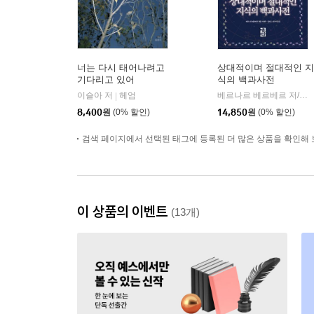
너는 다시 태어나려고
상대적이며 절대적인 지
기다리고 있어
식의 백과사전
이슬아 저
헤엄
베르나르 베르베르 저/이세욱,임호경,전미연 역
|
8,400
원
(0% 할인)
14,850
원
(0% 할인)
검색 페이지에서 선택된 태그에 등록된 더 많은 상품을 확인해 
이 상품의 이벤트
(13개)