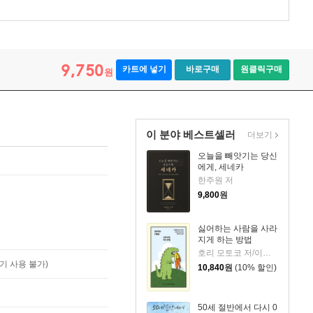
9,750
카트에 넣기
바로구매
원클릭구매
원
이 분야 베스트셀러
더보기
오늘을 빼앗기는 당신
에게, 세네카
한주원 저
9,800
원
싫어하는 사람을 사라
지게 하는 방법
호리 모토코 저/이은혜 역
기 사용 불가)
10,840
원
(10% 할인)
50세 절반에서 다시 0