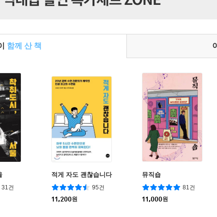
들이
함께 산 책
울
적게 자도 괜찮습니다
뮤직숍
31건
95건
81건
11,200
원
11,000
원