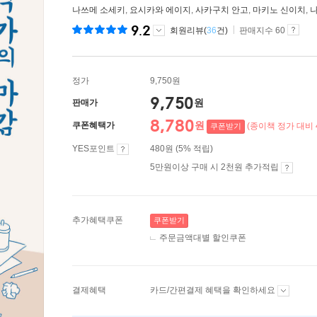
나쓰메 소세키
,
요시카와 에이지
,
사카구치 안고
,
마키노 신이치
,
9.2
회원리뷰(
36
건)
판매지수 60
정가
9,750원
9,750
원
판매가
8,780
원
쿠폰혜택가
(종이책 정가 대비 
쿠폰받기
YES포인트
480원 (5% 적립)
5만원이상 구매 시 2천원 추가적립
추가혜택쿠폰
쿠폰받기
주문금액대별 할인쿠폰
결제혜택
카드/간편결제 혜택을 확인하세요