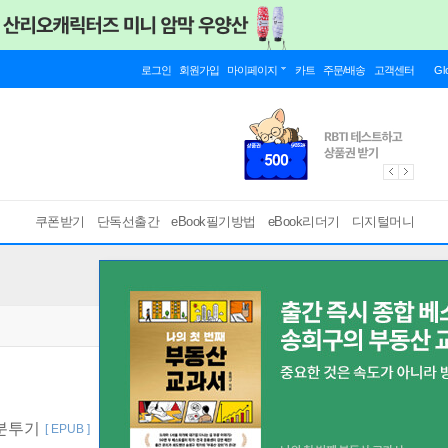
로그인
회원가입
마이페이지
카트
주문/배송
고객센터
Gl
쿠폰받기
단독선출간
eBook필기방법
eBook리더기
디지털머니
감분투기
[ EPUB ]