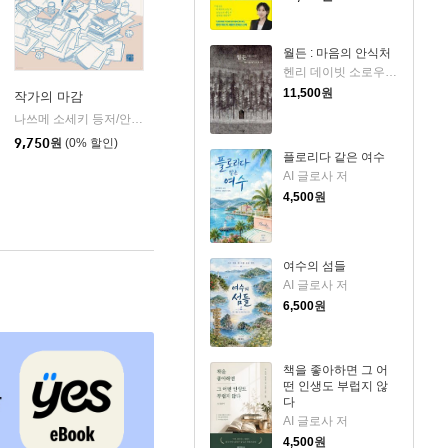
월든 : 마음의 안식처
헨리 데이빗 소로우 저/최주언 역/이지연 그림
11,500
원
작가의 마감
나쓰메 소세키 등저/안은미 편역
정은문고(신라애드)
|
9,750
원
(0% 할인)
플로리다 같은 여수
AI 글로사 저
4,500
원
여수의 섬들
AI 글로사 저
6,500
원
책을 좋아하면 그 어
떤 인생도 부럽지 않
다
AI 글로사 저
4,500
원