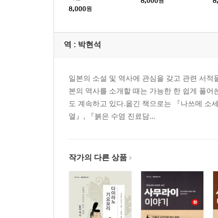
8,000
원
8
8,000
원
역 :
박현석
일본의 소설 및 역사에 관심을 갖고 관련 서적
본의 역사를 소개할 때는 가능한 한 쉽게 풀어
도 계속하고 있다.옮긴 책으로는 『나쓰메 소세
열』, 『붉은 수염 진료담...
작가의 다른 상품