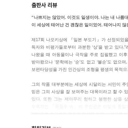
출판사 리뷰
“나쁘지는 않았어. 이것도 일생이야. 나는 내 나름
이 세상에 태어난 건 괜찮은 일이었어. 태어나지 않
제17회 나오키상에 『일본 부도기』가 선정되었을 
독자와 비평가들로부터 과분한 ‘상’을 받고 있다.”
나왔을 때 아동물이나 극작을 주로 집필했고 이
받아왔으나 ‘문학에는 ‘순’도 없고 ‘불순’도 없으며,
보편타당성을 가진 인간상의 조형을 평생의 목적으
그의 작품 대부분에는 세상에 시달리는 서민이 주
믿은 그의 사상을 잘 보여주는 대목이라고 할 수 있
있다. 또한 그는 제아무리 험하고 불행한 삶을 
수록작인 「폭풍우 속」의 주인공은 이렇게 중얼거린
야마모토 슈고로가 우리의 인생을 어떤 시선으로 바