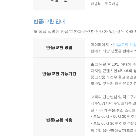
배송비 : 무료배송
반품/교환 안내
※ 상품 설명에 반품/교환과 관련한 안내가 있는경우 아래 
마이페이지 >
반품/교환 신청
반품/교환 방법
판매자 배송 상품은 판매자와
출고 완료 후 10일 이내의 
디지털 콘텐츠인 eBook의 
반품/교환 가능기간
중고상품의 경우 출고 완료일
모바일 쿠폰의 경우 유효기간(
고객의 단순변심 및 착오구
직수입양서/직수입일서중 일
단, 아래의 주문/취소 조건인
오늘 00시 ~ 06시 30분 
반품/교환 비용
오늘 06시 30분 이후 주문
직수입 음반/영상물/기프트 