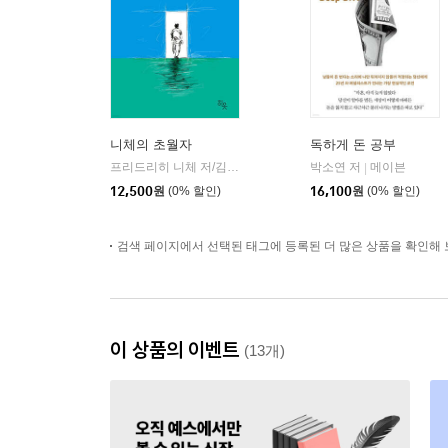
니체의 초월자
독하게 돈 공부
프리드리히 니체 저/김철 편역
히읏
박소연 저
메이븐
|
|
12,500
원
(0% 할인)
16,100
원
(0% 할인)
검색 페이지에서 선택된 태그에 등록된 더 많은 상품을 확인해 
이 상품의 이벤트
(13개)