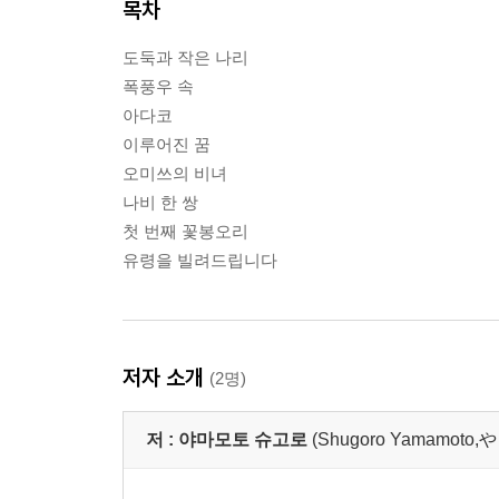
목차
도둑과 작은 나리
폭풍우 속
아다코
이루어진 꿈
오미쓰의 비녀
나비 한 쌍
첫 번째 꽃봉오리
유령을 빌려드립니다
저자 소개
(2명)
저 :
야마모토 슈고로
(Shugoro Yamamo