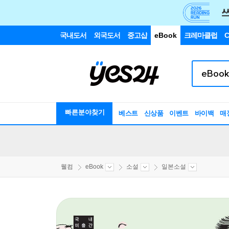
국내도서
외국도서
중고샵
eBook
크레마클럽
C
빠른분야찾기
베스트
신상품
이벤트
바이백
매
웰컴
eBook
소설
일본소설