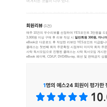
여겨지는 것들이 다수 있다.
나오키 산주고가 잊혀진 또 다른 이유를 한 가지만 
산주고는 작품뿐만 아니라 여러 가지 기행과 낭비벽
회원리뷰
것을 행했다. 물론 이는 진지하게 파시즘을 선언한 
(1건)
특히 이 책에도 수록한 「전쟁과 꽃」이라는 작품에
매주 10건의 우수리뷰를 선정하여 YES포인트 3만원을 드
3,000원 이상 구매 후 리뷰 작성 시
일반회원 300원, 마니아
파시스트 정도는 언제든지 되어줄게. 이에 나는 1
eBook은 다운로드 후 작성한 리뷰만 YES포인트 지급됩니
다가오면 베어버리겠어. 어때 무섭지? 라고 만국
클래스는 첫번째 회차 주문확정 시점부터 마지막 회차 주문
받아들일 필요는 없을 테지만, 이후 그는 국책적
사락 독서모임으로 진행된 클래스는 사락 독서모임 게시판
성격의 작품을 몇몇 남겼으니 아무리 본심이 아니
eBook 페이백, CD/LP, DVD/Blu-ray, 패션 및 판매금
우리나라 독자에게는 더더욱 받아들이기 어려운 일
그러나 아무리 그렇다 하더라도, 아니 그렇기에 
나오키 산주고에 대한 평가는 그의 작품을 읽은 독
1
명의 예스24 회원이 평가한
실어놓았으니 읽어보시고 나오키 산주고라는 작가에
10.