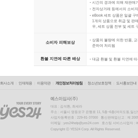
시간의 경과에 의해 재판매가
전자상거래 등에서의 소비자
eBook 세트 상품은 일괄 
1개의 상품으로 취급 및 판매
우, 세트 상품 전부 및 세트
상품의 불량에 의한 반품, 교
소비자 피해보상
준하여 처리됨
환불 지연에 따른 배상
대금 환불 및 환불 지연에 
회사소개
인재채용
이용약관
개인정보처리방침
청소년보호정책
도서홍보안내
대표 : 김석환, 최세라
주소 : 서울시 영등포구 은행로 11, 5층~6층(여의도동,일신
사업자등록번호 : 229-81-37000 통신판매업신고 : 제 200
이메일 : yes24help@yes24.com 호스팅 서비스사업자 :
Copyright ⓒ YES24 Corp. All Rights Reserved.