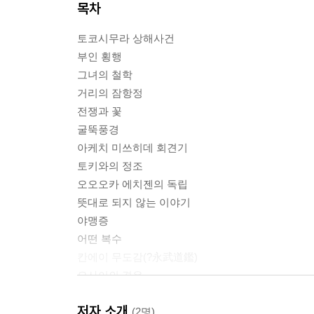
목차
토코시무라 상해사건
부인 횡행
그녀의 철학
거리의 잠항정
전쟁과 꽃
굴뚝풍경
아케치 미쓰히데 회견기
토키와의 정조
오오오카 에치젠의 독립
뜻대로 되지 않는 이야기
야맹증
어떤 복수
칸에이 무도감(?永武道鑑)
오사이의 경우
1980년의 살인사건
저자 소개
2월 3일의 꿈
(2명)