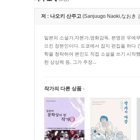
파파 · 마마 교육
옮긴이의 말
저 :
나오키 산주고
(Sanjuugo Naoki,な
일본의 소설가,각본가,영화감독. 본명은 우에무
으킨 장본인이다. 도쿄에서 잡지 편집을 하다
학을 청탁하여 본인도 직접 소설을 쓰기 시작했다
한 상상력 등, 그가 주장...
작가의 다른 상품