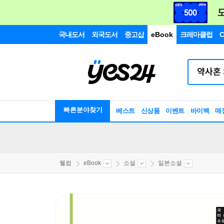
국내도서
외국도서
중고샵
eBook
크레마클럽
C
빠른분야찾기
베스트
신상품
이벤트
바이백
매
웰컴
eBook
소설
일본소설