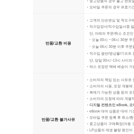
중고상품의 경우 출고 완료일
모바일 쿠폰의 경우 유효기간(
고객의 단순변심 및 착오구
직수입양서/직수입일서중 일
단, 아래의 주문/취소 조건인
오늘 00시 ~ 06시 30분 
반품/교환 비용
오늘 06시 30분 이후 주문
직수입 음반/영상물/기프트 
단, 당일 00시~13시 사이
박스 포장은 택배 배송이 가
소비자의 책임 있는 사유로 
소비자의 사용, 포장 개봉에 
복제가 가능한 상품 등의 포장을 
소비자의 요청에 따라 개별
디지털 컨텐츠인 eBook, 
eBook 대여 상품은 대여 기
모바일 쿠폰 등록 후 취소/환
반품/교환 불가사유
중고상품이 구매확정(자동 
LP상품의 재생 불량 원인이 기