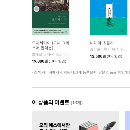
오디세이아 (고대 그리
니체의 초월자
스어 완역본)
프리드리히 니체 저/김철 편역
호메로스 저/페테르 파울 루벤스 그림/박문재 역
현대지성
|
12,500
원
(0% 할인)
19,800
원
(10% 할인)
검색 페이지에서 선택된 태그에 등록된 더 많은 상품을 확인해 
이 상품의 이벤트
(13개)