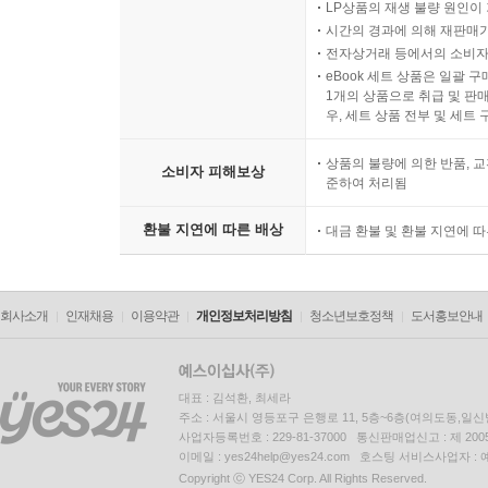
LP상품의 재생 불량 원인이 기
시간의 경과에 의해 재판매가
전자상거래 등에서의 소비자
eBook 세트 상품은 일괄 
1개의 상품으로 취급 및 판매
우, 세트 상품 전부 및 세트
상품의 불량에 의한 반품, 교
소비자 피해보상
준하여 처리됨
환불 지연에 따른 배상
대금 환불 및 환불 지연에 
회사소개
인재채용
이용약관
개인정보처리방침
청소년보호정책
도서홍보안내
대표 : 김석환, 최세라
주소 : 서울시 영등포구 은행로 11, 5층~6층(여의도동,일신
사업자등록번호 : 229-81-37000 통신판매업신고 : 제 200
이메일 : yes24help@yes24.com 호스팅 서비스사업자 :
Copyright ⓒ YES24 Corp. All Rights Reserved.