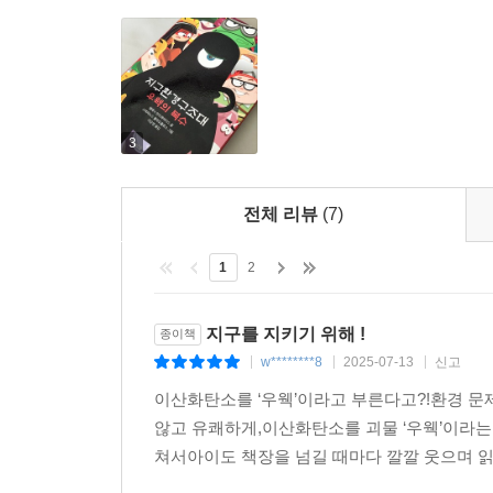
3
전체 리뷰
(7)
1
2
지구를 지키기 위해 !
종이책
w********8
2025-07-13
신고
|
|
|
이산화탄소를 ‘우웩’이라고 부른다고?!환경 
않고 유쾌하게,이산화탄소를 괴물 ‘우웩’이라는
쳐서아이도 책장을 넘길 때마다 깔깔 웃으며 읽었