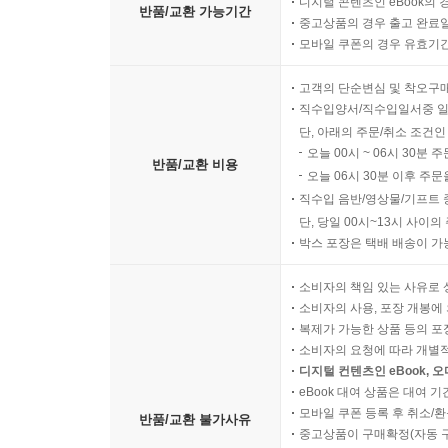
디지털 콘텐츠인 eBook의 
반품/교환 가능기간
중고상품의 경우 출고 완료일
모바일 쿠폰의 경우 유효기간(
고객의 단순변심 및 착오구
직수입양서/직수입일서중 일
단, 아래의 주문/취소 조건인
오늘 00시 ~ 06시 30분 
반품/교환 비용
오늘 06시 30분 이후 주문
직수입 음반/영상물/기프트 
단, 당일 00시~13시 사이
박스 포장은 택배 배송이 가
소비자의 책임 있는 사유로 
소비자의 사용, 포장 개봉에 
복제가 가능한 상품 등의 포장을 
소비자의 요청에 따라 개별
디지털 컨텐츠인 eBook, 
eBook 대여 상품은 대여 기
모바일 쿠폰 등록 후 취소/환
반품/교환 불가사유
중고상품이 구매확정(자동 