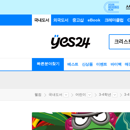
국내도서
외국도서
중고샵
eBook
크레마클럽
C
빠른분야찾기
베스트
신상품
이벤트
바이백
매
웰컴
국내도서
어린이
3-4학년
3-