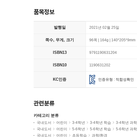
품목정보
발행일
2021년 02월 25일
쪽수, 무게, 크기
96쪽 | 164g | 140*205*9mm
ISBN13
9791190631204
ISBN10
1190631202
KC인증
인증유형 : 적합성확인
관련분류
카테고리 분류
국내도서
어린이
3-4학년
3-4학년 학습
3-4학년 과
국내도서
어린이
5-6학년
5-6학년 학습
5-6학년 과
국내도서
어린이
초등학습
과학/환경