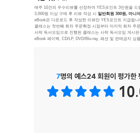
는 이미 낙하산을 잡았는데 말이지! 지구환경구조대 
텍사스에서는 두 번째 슈퍼무기인 현명한 선택, 즉
매주 10건의 우수리뷰를 선정하여 YES포인트 3만원을 드
수 있어서 영광이었다고 말하고 싶어!
3,000원 이상 구매 후 리뷰 작성 시
일반회원 300원, 마니아
찾는다. 이를 통해 온실가스의 주요 원인이 화석연료
eBook은 다운로드 후 작성한 리뷰만 YES포인트 지급됩니
사라져가기 때문이라는 사실을 밝혀냈다. 또 유괴된
--- p.90
클래스는 첫번째 회차 주문확정 시점부터 마지막 회차 주문
지구환경구조대 대장인 델타는 이번에도 자신이 
사락 독서모임으로 진행된 클래스는 사락 독서모임 게시판
무엇일까?
eBook 페이백, CD/LP, DVD/Blu-ray, 패션 및 판매금
2. 황폐해진 지구환경의 모습을 보고, 어떤 노력을
《지구환경구조대 The Planet Agents vo
상대이자 나쁜 적은 ‘에너지 뱀파이어나 물 빨대, 
7
명의 예스24 회원이 평가한
숨겨진 게으름뱅이, 즉 게으르고 조심성 없는 사람이
10.
《지구환경구조대 The Planet Agents vol
(지구온난화를 심화시키는 계획)’에 이 책 역시 우리
있는 ‘진짜 비밀’은 무엇일까? 이 책의 가장 큰 
아이들 스스로 깨달게 만들어준다는 것이다.