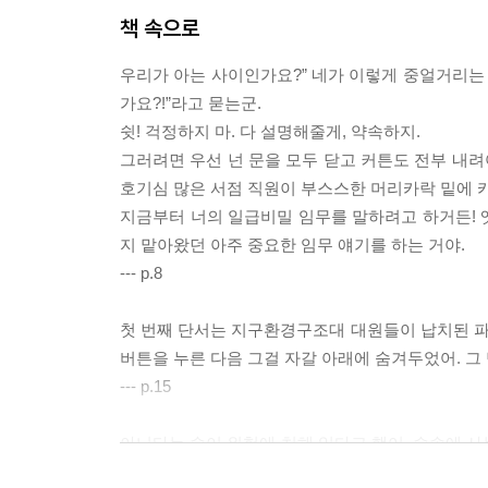
책 속으로
우리가 아는 사이인가요?” 네가 이렇게 중얼거리는 
가요?!”라고 묻는군.
쉿! 걱정하지 마. 다 설명해줄게, 약속하지.
그러려면 우선 넌 문을 모두 닫고 커튼도 전부 내려
호기심 많은 서점 직원이 부스스한 머리카락 밑에 
지금부터 너의 일급비밀 임무를 말하려고 하거든! 
지 맡아왔던 아주 중요한 임무 얘기를 하는 거야.
--- p.8
첫 번째 단서는 지구환경구조대 대원들이 납치된 
버튼을 누른 다음 그걸 자갈 아래에 숨겨두었어. 그 
--- p.15
아니타는 숲이 위험에 처해 있다고 했어. 숲속에 사
고 있었니? 지구환경구조대 대원, 네가 이 책을 읽