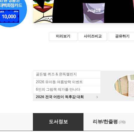
미리보기
사이즈비교
공유하기
골든벨 퀴즈 & 완독챌린지
2026 유아동 여름방학 이벤트
6인의 그림책 작가를 만나다
2026 전국 어린이 독후감 대회
지구환경구조대 우웩의 복수
도서정보
리뷰/한줄평
(7/0)