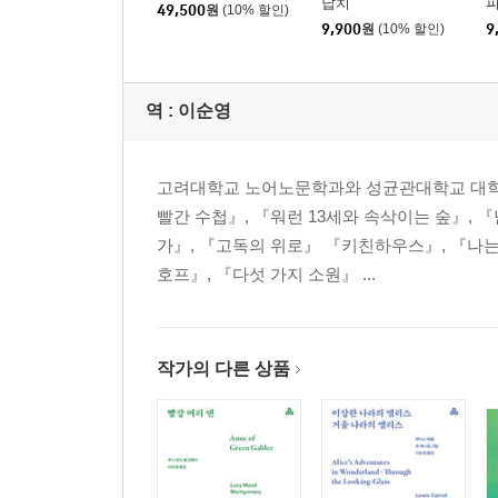
납치
49,500
원
(10% 할인)
9,900
원
(10% 할인)
9
역 :
이순영
고려대학교 노어노문학과와 성균관대학교 대학원
빨간 수첩』, 『워런 13세와 속삭이는 숲』,
가』, 『고독의 위로』 『키친하우스』, 『나는
호프』, 『다섯 가지 소원』 ...
작가의 다른 상품