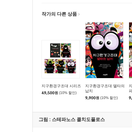
작가의 다른 상품
지구환경구조대 시리즈
지구환경구조대 델타의
납치
49,500
원
(10% 할인)
9,900
원
(10% 할인)
9
그림 :
스테파노스 콜치도풀로스