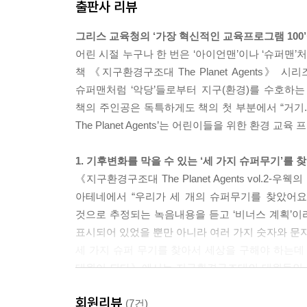
출판사 리뷰
...
저기, 잠깐만. 내가 여기서 1분 동안 얘기하는 동안
그리스 교육청의 ‘가장 혁신적인 교육프로그램 100’
다면……? 아 머리 아파!
어린 시절 누구나 한 번은 ‘아이언맨’이나 ‘슈퍼맨’
--- p.45
책 《지구환경구조대 The Planet Agents
슈퍼맨처럼 ‘악당’들로부터 지구(환경)를 수호하는
그 사람들이 그러는데 대기 속의 기온과 습도에 대한
책의 주인공은 독특하게도 책의 첫 부분에서 “거기.
고 싶을 거야. 너도 보고 싶을 거야. 그리고, 자기
The Planet Agents’는 어린이들을 위한 환
실망하지 말란 얘기는 그만 둬! 아직 시간이 있다는 
너는 그 차들을 아주 열심히 보고 있구나. 이 시
1. 기후변화를 막을 수 있는 ‘세 가지 슈퍼무기’를 
데……. 너는 온 사방을 보고 있잖아!
《지구환경구조대 The Planet Agents vol
무슨 일이야! 뭐라고 속삭인 거야? “퍼즐을 완성하
아테네에서 “우리가 세 개의 슈퍼무기를 찾았어요
야?
것으로 추정되는 녹음내용을 듣고 ‘비너스 계획’이
--- p.69
표시되어 있었을 뿐만 아니라 여러 가지 숫자와 문자
세 가지 슈퍼 무기를 찾아서 세상을 구해야 하는데 그들에
알았다!!!! 녹색 반짝이가 온 거야. 친구들을 잔뜩 데
대원이 되다》에서는 지구환경구조대의 대원들인 아
지구환경구조대 대원, 나하고 같은 생각을 하고 있는
떨어진 반쪽짜리 대원인 구니 버터핑거 외에는 도움을
아까 하늘에 뜬 기상관측 풍선 얘기를 했잖아. 그 풍
회원리뷰
먼저, 지도에 표시된 지상 최대의 열대우림인 아
(7건)