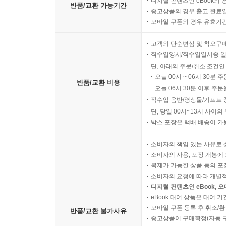
디지털 콘텐츠인 eBook의 
반품/교환 가능기간
중고상품의 경우 출고 완료일
모바일 쿠폰의 경우 유효기간(
고객의 단순변심 및 착오구
직수입양서/직수입일서중 일
단, 아래의 주문/취소 조건인
오늘 00시 ~ 06시 30분 
반품/교환 비용
오늘 06시 30분 이후 주문
직수입 음반/영상물/기프트 
단, 당일 00시~13시 사이
박스 포장은 택배 배송이 가
소비자의 책임 있는 사유로 
소비자의 사용, 포장 개봉에 
복제가 가능한 상품 등의 포장을 
소비자의 요청에 따라 개별
디지털 컨텐츠인 eBook, 
eBook 대여 상품은 대여 기
모바일 쿠폰 등록 후 취소/환
반품/교환 불가사유
중고상품이 구매확정(자동 