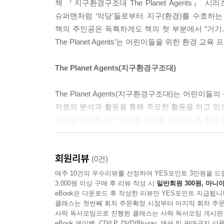
책 『지구환경구조대 The Planet Agents
--- p. 66
슈퍼맨처럼 ‘악당’들로부터 지구(환경)를 수호하는
책의 주인공은 독특하게도 책의 첫 부분에서 “거기.
The Planet Agents’는 어린이들을 위한 환
The Planet Agents(지구환경구조대)
The Planet Agents(지구환경구조대)는 어린
자료의 분석과 활동을 통해 주요한 활동을 하고 있으
미래란 지구환경이 보존된 미래를 뜻한다. 즉 환경
The Planet Agents(지구환경구조대)의 교
회원리뷰
있다. 2013년 그리스 교육청은 The Planet 
(0건)
하나로 선정했다. 이 단체를 만든 사람이 바로 
매주 10건의 우수리뷰를 선정하여 YES포인트 3만원을 드
3,000원 이상 구매 후 리뷰 작성 시
일반회원 300원, 마니아
보여주고, 그것을 지키기 위해서 어떤 노력을 해야
eBook은 다운로드 후 작성한 리뷰만 YES포인트 지급됩니
클래스는 첫번째 회차 주문확정 시점부터 마지막 회차 주문
플라스틱 ‘괴물’의 공격을 막아라
사락 독서모임으로 진행된 클래스는 사락 독서모임 게시판
eBook 페이백, CD/LP, DVD/Blu-ray, 패션 및 판매금