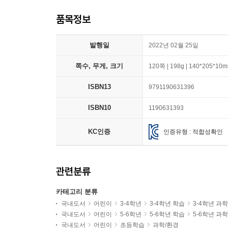
품목정보
발행일
2022년 02월 25일
쪽수, 무게, 크기
120쪽 | 198g | 140*205*10
ISBN13
9791190631396
ISBN10
1190631393
KC인증
인증유형 : 적합성확인
관련분류
카테고리 분류
국내도서
어린이
3-4학년
3-4학년 학습
3-4학년 과
국내도서
어린이
5-6학년
5-6학년 학습
5-6학년 과
국내도서
어린이
초등학습
과학/환경