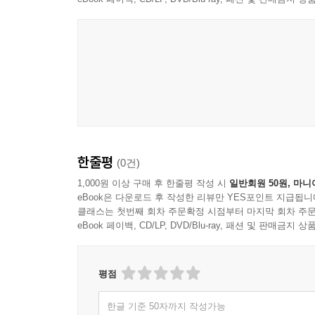
책을 읽는 독자(아이들)가 책 속 이야기의 주인공이 
그리고 ‘동물들의 멸종’ 등이 오늘날 우리에게 어떤 
The Planet Agents vol.5-델타의 납치』로 완결된다.
『지구환경구조대 The Planet Agents vol.5-
명사형인 ‘Plastikos’를 어원으로 갖고 있다
플라스틱과 우리 일상생활이 얼마나 밀접한지를 
물건을 값싸고 손쉽게 만들어낼 수 있었기 때문
한줄평
(0건)
골칫거리로 등장하고 있다. 『지구환경구조대 The Pl
있다. 또한 이에 대한 해결책과 일상에서 실천할 
1,000원 이상 구매 후 한줄평 작성 시
일반회원 50원, 마니
eBook은 다운로드 후 작성한 리뷰만 YES포인트 지급됩니
그동안 잘 몰랐던 어린이들도 쉽게 접근할 수 있도록
클래스는 첫번째 회차 주문확정 시점부터 마지막 회차 주문
eBook 페이백, CD/LP, DVD/Blu-ray, 패션 및 판매금
우리의 작은 노력이 지구를 구할 수 있음을 아이들 
환경을 생각하는 어린이라면 누구나 '영웅'이 될 수 있
평점
이산화탄소와 메탄으로 인한 환경 파괴와 지구온난화의 위
한글 기준 50자까지 작성가능
물고기들을 위협하고 아름다운 산호초를 오염시키고 파괴하