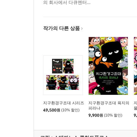
의 회사에서 다큐멘터...
작가의 다른 상품
지구환경구조대 시리즈
지구환경구조대 육지의
피라냐
49,500
원
(10% 할인)
9,900
원
(10% 할인)
9