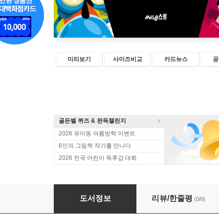
미리보기
사이즈비교
카드뉴스
공
골든벨 퀴즈 & 완독챌린지
2026 유아동 여름방학 이벤트
6인의 그림책 작가를 만나다
2026 전국 어린이 독후감 대회
지구환경구조대 델타의 납치
도서정보
리뷰/한줄평
(0/0)