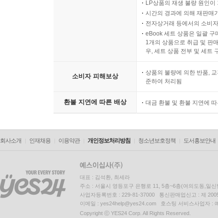
LP상품의 재생 불량 원인이 기
시간의 경과에 의해 재판매가
전자상거래 등에서의 소비자
eBook 세트 상품은 일괄 
1개의 상품으로 취급 및 판매
우, 세트 상품 전부 및 세트
상품의 불량에 의한 반품, 교
소비자 피해보상
준하여 처리됨
환불 지연에 따른 배상
대금 환불 및 환불 지연에 
회사소개
인재채용
이용약관
개인정보처리방침
청소년보호정책
도서홍보안내
대표 : 김석환, 최세라
주소 : 서울시 영등포구 은행로 11, 5층~6층(여의도동,일신
사업자등록번호 : 229-81-37000 통신판매업신고 : 제 200
이메일 : yes24help@yes24.com 호스팅 서비스사업자 :
Copyright ⓒ YES24 Corp. All Rights Reserved.