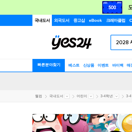
국내도서
외국도서
중고샵
eBook
크레마클럽
C
빠른분야찾기
베스트
신상품
이벤트
바이백
매
웰컴
국내도서
어린이
3-4학년
3-