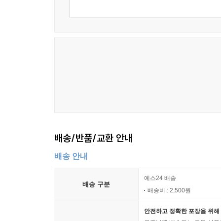
공격』, 그리고 이미 멸종된 동물 서아프리카 검은코뿔
처한 육지 동물들을 살펴본『지구환경구조대 The Plane
편인 『지구환경구조대 The Planet Agents
알아본다.
『지구환경구조대 The Planet Agents』 
강조한다. 그리고 아이들의 작은 실천들이 지구를 
배송/반품/교환 안내
배송 안내
예스24 배송
배송 구분
배송비 : 2,500원
안전하고 정확한 포장을 위해 