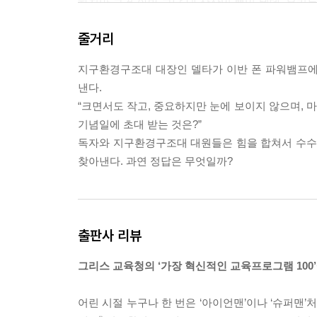
하지만 그건 아마 그냥 내 상상일 뿐일 텐데, 우리
하고 있을 뿐이다. 벤은 그 수수께끼가 함정일 거라
줄거리
들로 보내는 걸 재미있어 한다고 말한다. 하지만 
--- p. 25
지구환경구조대 대장인 델타가 이반 폰 파워뱀프에
낸다.
플라스틱 쓰레기는 자연에서 아주 작은 조각들*로 분
“크면서도 작고, 중요하지만 눈에 보이지 않으며, 
리는 그 동물들을 먹는거야. 그리고 옷은 어떨까? 
기념일에 초대 받는 것은?”
틱으로 만들어진다는 걸 알고 있었니? 당연하게도 
독자와 지구환경구조대 대원들은 힘을 합쳐서 수수께
때마다 물에 먼지가 퍼지는 것처럼 미세플라스틱이 
찾아낸다. 과연 정답은 무엇일까?
--- p. 35
드디어 전화를 했군, 쓸모없는 대원들! 이제나저제나
거든. 음하하하하-아, 네라, 이 일이 끝나면 잠시
출판사 리뷰
포세이돈 같은 위대한 세계 지도자들, 트로이 전쟁 
상을 구하는 것보다 세상을 파괴하는 것이 훨씬 더 
그리스 교육청의 ‘가장 혁신적인 교육프로그램 100’
빠라는 걸 네가 창피해하는 것 같을 때가 있어-아니,
부인하지 않기를 아직 기다리는데……. 딸아?
어린 시절 누구나 한 번은 ‘아이언맨’이나 ‘슈퍼맨’