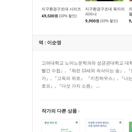
지구환경구조대 시리즈
지구환경구조대 육지의
피라냐
49,500
원
(10% 할인)
9,900
원
(10% 할인)
9
역 :
이순영
고려대학교 노어노문학과와 성균관대학교 대학원
빨간 수첩』, 『워런 13세와 속삭이는 숲』,
가』, 『고독의 위로』 『키친하우스』, 『나는
호프』, 『다섯 가지 소원』 ...
작가의 다른 상품