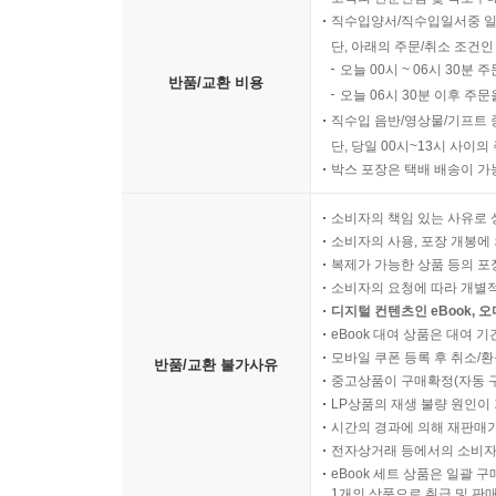
직수입양서/직수입일서중 일
단, 아래의 주문/취소 조건인
오늘 00시 ~ 06시 30분 
반품/교환 비용
오늘 06시 30분 이후 주문
직수입 음반/영상물/기프트 
단, 당일 00시~13시 사이
박스 포장은 택배 배송이 가
소비자의 책임 있는 사유로 
소비자의 사용, 포장 개봉에 
복제가 가능한 상품 등의 포장을 
소비자의 요청에 따라 개별
디지털 컨텐츠인 eBook, 
eBook 대여 상품은 대여 기
모바일 쿠폰 등록 후 취소/환
반품/교환 불가사유
중고상품이 구매확정(자동 
LP상품의 재생 불량 원인이 기
시간의 경과에 의해 재판매가
전자상거래 등에서의 소비자
eBook 세트 상품은 일괄 
1개의 상품으로 취급 및 판매