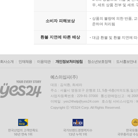
우, 세트 상품 전부 및 세트
상품의 불량에 의한 반품, 교
소비자 피해보상
준하여 처리됨
환불 지연에 따른 배상
대금 환불 및 환불 지연에 
회사소개
인재채용
이용약관
개인정보처리방침
청소년보호정책
도서홍보안내
대표 : 김석환, 최세라
주소 : 서울시 영등포구 은행로 11, 5층~6층(여의도동,일신
사업자등록번호 : 229-81-37000 통신판매업신고 : 제 200
이메일 : yes24help@yes24.com 호스팅 서비스사업자 :
Copyright ⓒ YES24 Corp. All Rights Reserved.