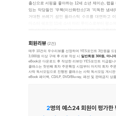
출신으로 서핑을 좋아하는 12세 소년 제이슨, 랩을
오렌지 쥐. 최고 녹색.
있는 악당들인 ‘우웩(이산화탄소)’과 ‘지독한 냄새(
거대한 쓰레기 섬인 플라스틱 수프를 대면하고 
‘티라노사우루스, 렉스’: 우리는 공룡들이 살았을 때
마스터 쉐프인 11세 소녀 마리 루이스로부터 평소
‘한 방울’: 맑은 물은 한 방울 한 방울이 소중하다
‘에너지 마스터(Energy Master) 배지’와 ‘물 구원자(W
‘자---유’: 물을 절약하는 방법은 간단하다. 예를
지구환경구조대의 신입대원인 주인공은 이제 ‘온실
고, 세차를 할 때는 호스 대신 양동이를 이용해야 
회원리뷰
이제 우리 삶의 터전인 지구의 환경을 지킬 수 있
(2건)
만, 절대 그렇지 않다!
비밀의 내용은 ‘우리에게 가장 위험한 상대는 에너
매주 10건의 우수리뷰를 선정하여 YES포인트 3만원을 드
--- p.66
3,000원 이상 구매 후 리뷰 작성 시
일반회원 300원, 마니아
위험한 상대, 즉 지구의 환경을 위협하고 있는 상대
eBook은 다운로드 후 작성한 리뷰만 YES포인트 지급됩니
이 책을 읽고 ‘훈련대장이 알려주는 비밀’을 확인하
너는 아마 이렇게 생각할 거야. “왜 내가 자연이 
클래스는 첫번째 회차 주문확정 시점부터 마지막 회차 주문
의미를 이해할 수 있을 것이다.
사락 독서모임으로 진행된 클래스는 사락 독서모임 게시판
은 미끌미끌하고 징그러워!”
eBook 페이백, CD/LP, DVD/Blu-ray, 패션 및 판매금
내가 볼 때 징그러운 건 슬링키가 아니라 바로 이런
2. ‘책을 읽는 독자’ 스스로가 주인공이 되는 창의적
리는 것! 그렇게 하면 지독한 냄새 부인이 더 많아지
《지구환경구조대 The Planet Agents vol.1
단한 방법으로 퇴비를 만들 수 있는데도 이런 일이 
“우웩. 지독한 냄새. 방귀. 트림. 얼음. 와티, 베개. 감
--- p.92
2
명의 예스24 회원이 평가한
티라노사우루스 렉스. 물 한 방울. 자---유! 코끼리. 세