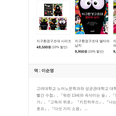
지구환경구조대 시리즈
지구환경구조대 델타의
납치
49,500
원
(10% 할인)
9,900
원
(10% 할인)
9
역 :
이순영
고려대학교 노어노문학과와 성균관대학교 대학원
빨간 수첩』, 『워런 13세와 속삭이는 숲』,
가』, 『고독의 위로』 『키친하우스』, 『나는
호프』, 『다섯 가지 소원』 ...