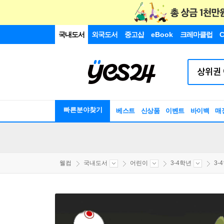
국내도서
외국도서
중고샵
eBook
크레마클럽
C
빠른분야찾기
베스트
신상품
이벤트
바이백
매
웰컴
국내도서
어린이
3-4학년
3-