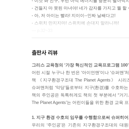
- 이것 봐 친구, 우린 아직 에너지를 충분히 빨아먹
- 건들지 마 못된 마녀야! 네가 감자를 가지고 뭘 할 
- 아, 저 아이는 빨라! 지이이--인짜 날쌔다고!
- 스위치 만지지마! 스위치에 손대지 말라니까!
--- p.32~33
지구 표면의 반이 넘는 면적이 물로 덮여 있어. 정확
출판사 리뷰
있었니?
너는 아마 이렇게 말하겠지.
그리스 교육청의 ‘가장 혁신적인 교육프로그램 100’
“대단한걸! 그렇다면 지구에는 우리가 죽을 때까지 쓸
어린 시절 누구나 한 번은 ‘아이언맨’이나 ‘슈퍼맨’
아니, 틀렸어. 수영하러 가보자. 그럼 너도 알게 될 
책 《지구환경구조대 The Planet Agents
사실 지구에 있는 물 대부분은 짠 염수야.
슈퍼맨처럼 ‘악당’들로부터 지구(환경)를 수호하는
--- p.46~47
책의 주인공은 독특하게도 책의 첫 부분에서 “거기.
The Planet Agents’는 어린이들을 위한 환
이제 너는 분명 델타 암호를 알아냈겠지. 그리고 지금
1. 지구 환경 수호의 임무를 수행함으로써 슈퍼히어
우웩. 지독한 냄새. 방귀. 트림. 얼음. 와티, 베개. 감자
우리의 ‘주인공’은 기존의 지구환경구조대의 대원
티라노사우루스 렉스. 물 한 방울. 자---유! 코끼리. 세