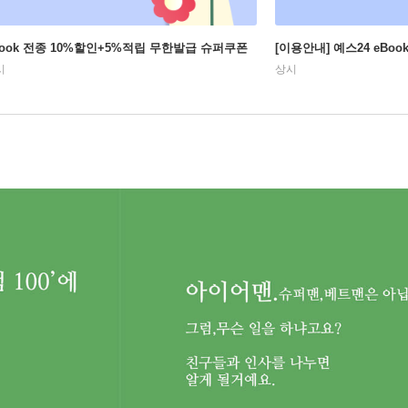
Book 전종 10%할인+5%적립 무한발급 슈퍼쿠폰
[이용안내] 예스24 eBo
시
상시