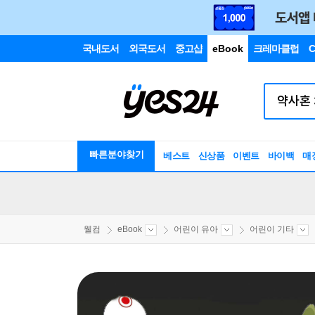
국내도서
외국도서
중고샵
eBook
크레마클럽
C
빠른분야찾기
베스트
신상품
이벤트
바이백
매
웰컴
eBook
어린이 유아
어린이 기타