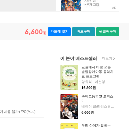
AD
6,600
카트에 넣기
바로구매
원클릭구매
원
이 분야 베스트셀러
더보기
교실에서 바로 쓰는
발달장애아동 음악치
료 프로그램
양희석 · 이선영 · 유새연 저
16,800
원
좀비고등학교 코믹스
2
배아이 글/라임스튜디오 그림
사용 불가) /PC(Mac)
6,000
원
우리 아이가 말하는