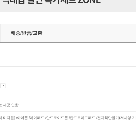
배송/반품/교환
기
능 제공 안함
니터 미지원) /아이폰 /아이패드 /안드로이드폰 /안드로이드패드 /전자책단말기(저사양 기기 