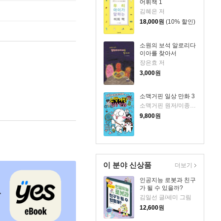
어휘책 1
김혜은 저
18,000
원
(10% 할인)
소원의 보석 알로리다
이아를 찾아서
장은효 저
3,000
원
소맥거핀 일상 만화 3
소맥거핀 원저/이종혁 글그림/샌드박스네트워크 감수
9,800
원
이 분야 신상품
더보기
인공지능 로봇과 친구
가 될 수 있을까?
김일선 글/세미 그림
12,600
원