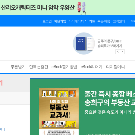
로그인
회원가입
마이페이지
카트
주문/배송
고객센터
Gl
쿠폰받기
단독선출간
eBook필기방법
eBook리더기
디지털머니
기
DF ]