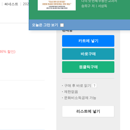
역
써네스트
2022년 05월 01일
오늘은 그만 보기
판매중
카트에 넣기
46% 할인)
바로구매
원클릭구매
구매 후 바로 읽기
제한없음
문화비소득공제 가능
리스트에 넣기