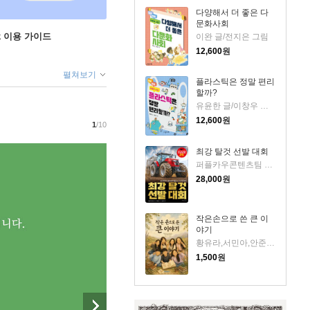
다양해서 더 좋은 다
문화사회
ok 이용 가이드
이완 글/전지은 그림
12,600
원
펼쳐보기
플라스틱은 정말 편리
할까?
유윤한 글/이창우 그림
12,600
원
1
/10
최강 탈것 선발 대회
퍼플카우콘텐츠팀 저/여름박군 그림/안될과학 감수
28,000
원
작은손으로 쓴 큰 이
야기
황유라,서민아,안준범,엄지현,권서은,정채은,김지혁 저
1,500
원