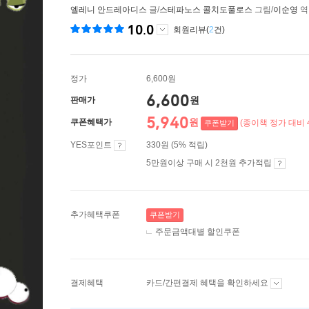
엘레니 안드레아디스
글/
스테파노스 콜치도풀로스
그림/
이순영
10.0
회원리뷰(
2
건)
정가
6,600원
6,600
원
판매가
5,940
원
쿠폰혜택가
(종이책 정가 대비 
쿠폰받기
YES포인트
330원 (5% 적립)
5만원이상 구매 시 2천원 추가적립
추가혜택쿠폰
쿠폰받기
주문금액대별 할인쿠폰
결제혜택
카드/간편결제 혜택을 확인하세요