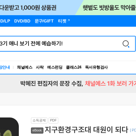
D/LP
DVD/BD
문구
/GIFT
티켓
장안내
채널예스
사락
예스펀딩
클래스24
독서유형검사
RBTI Lab
독서유형검사
박혜진 편집자의 문장 수집,
채널예스 1화 보러 가
소득공제
PDF
지구환경구조대 대원이 되다
[ P
eBook