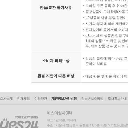
모바일 쿠폰 등록 후 취소/환
반품/교환 불가사유
중고상품이 구매확정(자동 
LP상품의 재생 불량 원인이 기
시간의 경과에 의해 재판매가
전자상거래 등에서의 소비자
eBook 세트 상품은 일괄 
1개의 상품으로 취급 및 판매
우, 세트 상품 전부 및 세트
상품의 불량에 의한 반품, 교
소비자 피해보상
준하여 처리됨
환불 지연에 따른 배상
대금 환불 및 환불 지연에 
회사소개
인재채용
이용약관
개인정보처리방침
청소년보호정책
도서홍보안내
대표 : 김석환, 최세라
주소 : 서울시 영등포구 은행로 11, 5층~6층(여의도동,일신