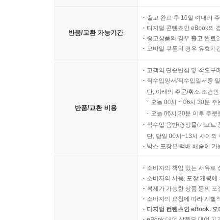
출고 완료 후 10일 이내의 
디지털 콘텐츠인 eBook의 
반품/교환 가능기간
중고상품의 경우 출고 완료일
모바일 쿠폰의 경우 유효기간(
고객의 단순변심 및 착오구
직수입양서/직수입일서중 일
단, 아래의 주문/취소 조건인
오늘 00시 ~ 06시 30분 
반품/교환 비용
오늘 06시 30분 이후 주문
직수입 음반/영상물/기프트 
단, 당일 00시~13시 사이
박스 포장은 택배 배송이 가
소비자의 책임 있는 사유로 
소비자의 사용, 포장 개봉에 
복제가 가능한 상품 등의 포장을 
소비자의 요청에 따라 개별
디지털 컨텐츠인 eBook, 
eBook 대여 상품은 대여 기