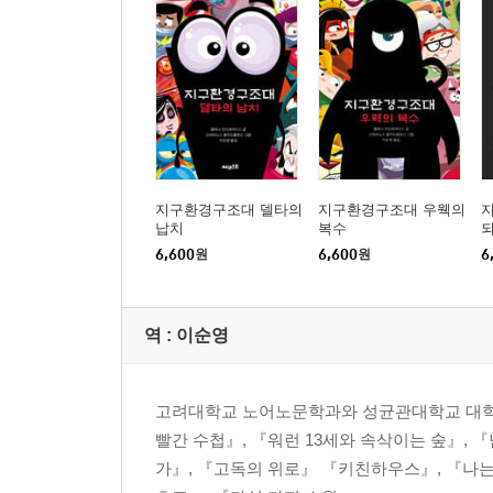
지구환경구조대 델타의
지구환경구조대 우웩의
납치
복수
6,600
원
6,600
원
6
역 :
이순영
고려대학교 노어노문학과와 성균관대학교 대학원
빨간 수첩』, 『워런 13세와 속삭이는 숲』,
가』, 『고독의 위로』 『키친하우스』, 『나는