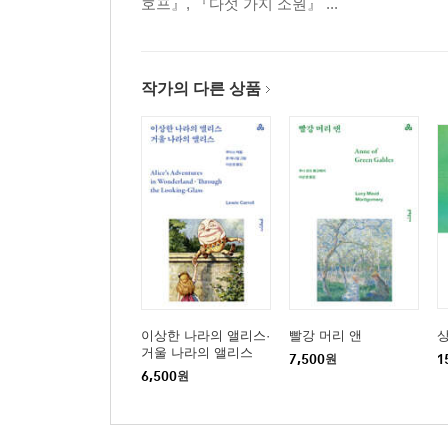
호프』, 『다섯 가지 소원』 ...
작가의 다른 상품
이상한 나라의 앨리스·
빨강 머리 앤
상
거울 나라의 앨리스
7,500
원
1
6,500
원