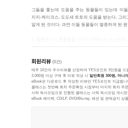
그들을 쫓는데 도움을 주는 동물들이 있는데 이
지지-케이크스, 도도새 토토의 도움을 받는다. 그리
알게 된 것이다. 과연 이들 동물들이 멸종하게 된 
2. 멸종위기의 동물들을 구하기 위해서는 스스로의
환경을 생각하는 어린이라면 누구나 '영웅'이 될 수 있
회원리뷰
이산화탄소 '우웩'과 메탄 '지독한 냄새'의 환경 파괴와
(0건)
그리고 바다의 물고기들과 아름다운 산호초를 파괴하고 
매주 10건의 우수리뷰를 선정하여 YES포인트 3만원을 드
3,000원 이상 구매 후 리뷰 작성 시
일반회원 300원, 마니아
바다괴물들의 공격』에 이어 『지구환경구조대 The Pl
eBook은 다운로드 후 작성한 리뷰만 YES포인트 지급됩니
돌고래 '지지-케이크스', 도도새 '토토'의 안내로 
클래스는 첫번째 회차 주문확정 시점부터 마지막 회차 주문
사락 독서모임으로 진행된 클래스는 사락 독서모임 게시판
「지구환경구조대 The Planet Agents」 
eBook 페이백, CD/LP, DVD/Blu-ray, 패션 및 판매금
강조한다. 그리고 아이들의 작은 실천들이 지구를 
The Planet Agents(지구환경구조대)