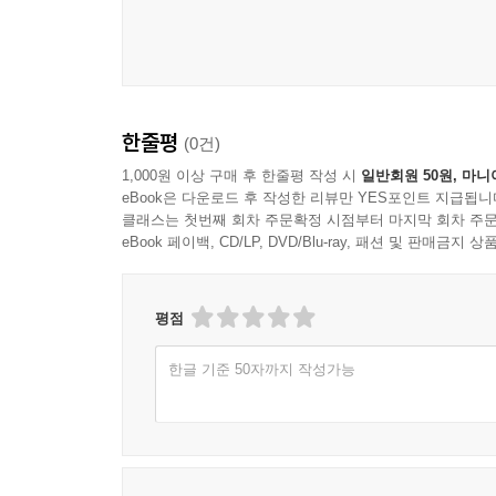
The Planet Agents(지구환경구조대)는 어린
자료의 분석과 활동을 통해 주요한 활동을 하고 있으
미래란 지구환경이 보존된 미래를 뜻한다. 즉 환경
한줄평
(0건)
The Planet Agents(지구환경구조대)의 교
있다.
1,000원 이상 구매 후 한줄평 작성 시
일반회원 50원, 마니
eBook은 다운로드 후 작성한 리뷰만 YES포인트 지급됩니
2013년 그리스 교육청은 The Planet Agen
클래스는 첫번째 회차 주문확정 시점부터 마지막 회차 주문
선정했다. 이 단체를 만든 사람이 바로 이 글의 
eBook 페이백, CD/LP, DVD/Blu-ray, 패션 및 판매금
그것을 지키기 위해서 어떤 노력을 해야 하는지 아
평점
한글 기준 50자까지 작성가능