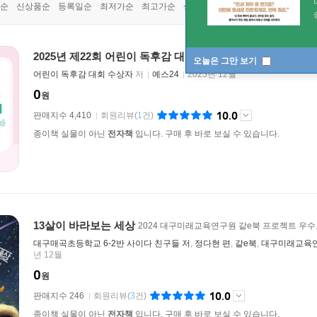
순
신상품순
등록일순
최저가순
최고가순
상품명순
2025년 제22회 어린이 독후감 대회 수상작품집
[
EPUB
]
오늘은 그만 보기
어린이 독후감 대회 수상자
저
예스24
2025년 12월
0
원
10.0
판매지수 4,410
회원리뷰
(
1
건)
종이책 실물이 아닌
전자책
입니다. 구매 후 바로 보실 수 있습니다.
13살이 바라보는 세상
2024 대구미래교육연구원 같e북 프로젝트 우
대구매곡초등학교 6-2반 사이다 친구들 저
,
정다현 편
,
같e북
,
대구미래교육
년 12월
0
원
10.0
판매지수 246
회원리뷰
(
3
건)
종이책 실물이 아닌
전자책
입니다. 구매 후 바로 보실 수 있습니다.