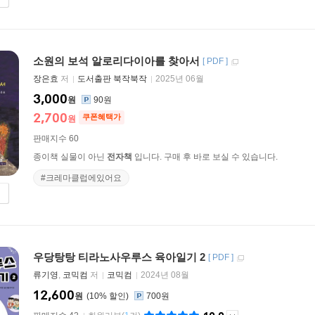
소원의 보석 알로리다이아를 찾아서
[
PDF
]
장은효
저
도서출판 북작북작
2025년 06월
3,000
원
90원
2,700
쿠폰혜택가
원
판매지수 60
종이책 실물이 아닌
전자책
입니다. 구매 후 바로 보실 수 있습니다.
#크레마클럽에있어요
우당탕탕 티라노사우루스 육아일기 2
[
PDF
]
류기영
,
코믹컴
저
코믹컴
2024년 08월
12,600
원
10
%
700원