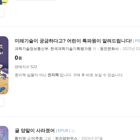
미래기술이 궁금하다고? 어린이 특파원이 알려드립니다!
[
PD
과학기술정보통신부
,
한국과학기술기획평가원
저
동진문화사
2023년 0
0
원
판매지수 522
종이책 실물이 아닌
전자책
입니다. 구매 후 바로 보실 수 있습니다.
귤 양말이 사라졌어
[
EPUB
]
황지영
글/
이주희
그림
위즈덤하우스
2024년 07월