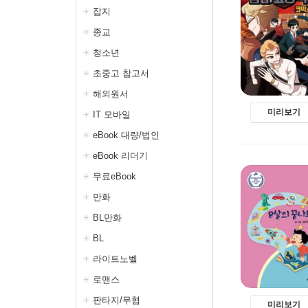
잡지
종교
청소년
초중고 참고서
해외원서
미리보기
IT 모바일
eBook 대량/법인
eBook 리더기
무료eBook
만화
BL만화
BL
라이트노벨
로맨스
판타지/무협
미리보기