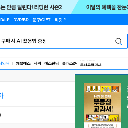
D/LP
DVD/BD
문구
/GIFT
티켓
독서유형검사
RBTI Lab
장안내
채널예스
사락
예스펀딩
클래스24
독서유형검사
타
)