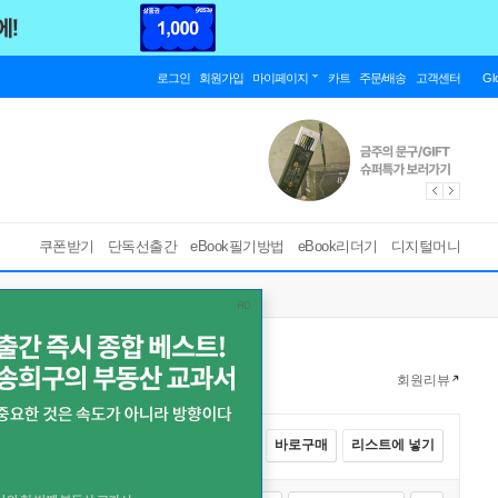
로그인
회원가입
마이페이지
카트
주문/배송
고객센터
Gl
쿠폰받기
단독선출간
eBook필기방법
eBook리더기
디지털머니
회원리뷰
전체선택
카트에 넣기
바로구매
리스트에 넣기