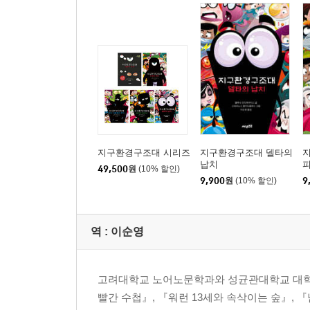
지구환경구조대 시리즈
지구환경구조대 델타의
납치
49,500
원
(10% 할인)
9,900
원
(10% 할인)
9
역 :
이순영
고려대학교 노어노문학과와 성균관대학교 대학원
빨간 수첩』, 『워런 13세와 속삭이는 숲』,