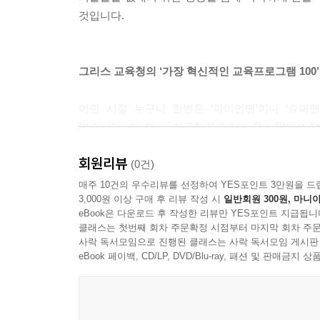
플라스틱은 쉽게 사라지지 않는다는 걸 알아야만 하
것입니다.
틱이 자연에서 완전히 분해되려면 500년에서 100
바로 이곳에 있을 것 같은데…….
--- p.51
그리스 교육청의 ‘가장 혁신적인 교육프로그램 100’
비가 오면 이 화학물질이 모두 강으로 흘러가고 그 
어린 시절 누구나 한번은 ‘아이언맨’이나 ‘슈퍼
많이 생기는 거야. 해조류는 바다 속 식물인데 비료
없습니다. 이 책 《지구환경구조대 The Plane
살아가는데 필요한 물속 산소를 다 빨아들이지. 그래
아이언맨이나 슈퍼맨처럼 ‘악당’들로부터 지구(환경
에서 생물이 살지 못하는 곳이 많아 졌어. 이런 곳을 ‘죽
회원리뷰
왜냐하면 이 책의 주인공은 독특하게도 책의 첫 부분
(0건)
--- p.63
‘지구환경구조대 The Planet Agents’
매주 10건의 우수리뷰를 선정하여 YES포인트 3만원을 드
3,000원 이상 구매 후 리뷰 작성 시
일반회원 300원, 마니아
NGO(비정부기구) 단체입니다.
산호들이 병들었다! 산호들이 병들면서 색을 잃고 하얗
eBook은 다운로드 후 작성한 리뷰만 YES포인트 지급됩니
하나도 남지 않을 것이다! 왜 산호가 병들었을까? 
클래스는 첫번째 회차 주문확정 시점부터 마지막 회차 주문
사락 독서모임으로 진행된 클래스는 사락 독서모임 게시판
탄소와 메탄 같은 기체가 공기 속에 퍼진다.*
The Planet Agents(지구환경구조대)
eBook 페이백, CD/LP, DVD/Blu-ray, 패션 및 판매금
이 기체는 태양열을 지구에 잡아둬서 지구를 더 따
The Planet Agents(지구환경구조대)는 어
--- p.73
교육 자료의 분석과 활동을 통해 주요한 활동을 