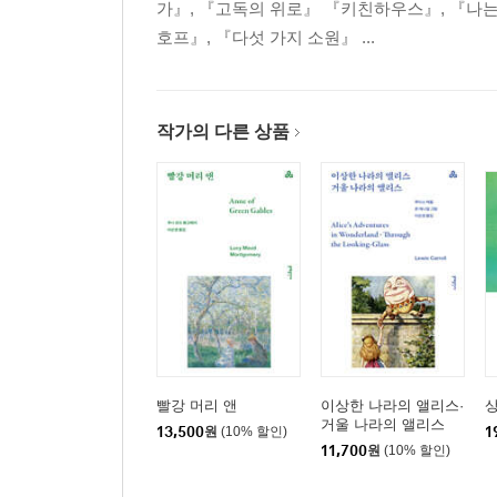
가』, 『고독의 위로』 『키친하우스』, 『나는
호프』, 『다섯 가지 소원』 ...
작가의 다른 상품
빨강 머리 앤
이상한 나라의 앨리스·
상
거울 나라의 앨리스
13,500
원
(10% 할인)
1
11,700
원
(10% 할인)