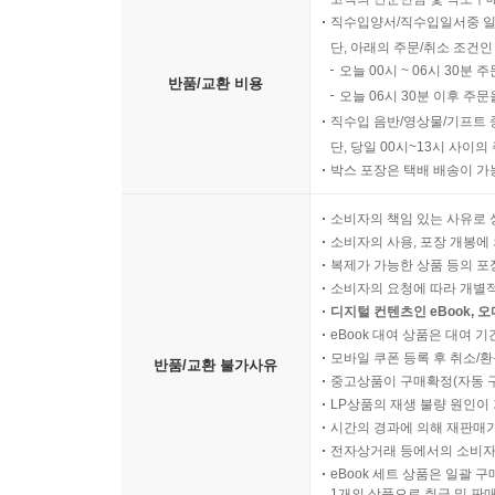
직수입양서/직수입일서중 일
단, 아래의 주문/취소 조건인
오늘 00시 ~ 06시 30분 
반품/교환 비용
오늘 06시 30분 이후 주문
직수입 음반/영상물/기프트 
단, 당일 00시~13시 사이
박스 포장은 택배 배송이 가
소비자의 책임 있는 사유로 
소비자의 사용, 포장 개봉에 
복제가 가능한 상품 등의 포장을 
소비자의 요청에 따라 개별
디지털 컨텐츠인 eBook, 
eBook 대여 상품은 대여 기
모바일 쿠폰 등록 후 취소/환
반품/교환 불가사유
중고상품이 구매확정(자동 
LP상품의 재생 불량 원인이 기
시간의 경과에 의해 재판매가
전자상거래 등에서의 소비자
eBook 세트 상품은 일괄 
1개의 상품으로 취급 및 판매