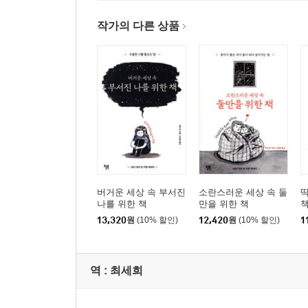
작가의 다른 상품
버거운 세상 속 부서진
소란스러운 세상 속 둘
딱
나를 위한 책
만을 위한 책
13,320
원
(10% 할인)
12,420
원
(10% 할인)
1
역 :
최세희