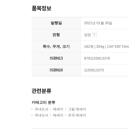
품목정보
발행일
2021년 01월 30일
판형
양장
쪽수, 무게, 크기
182쪽 | 304g | 134*195*15
ISBN13
9791155813379
ISBN10
1155813375
관련분류
카테고리 분류
국내도서
에세이
그림 에세이
국내도서
에세이
외국 에세이