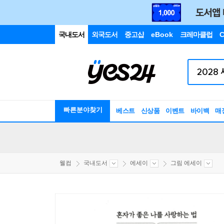
국내도서
외국도서
중고샵
eBook
크레마클럽
C
빠른분야찾기
베스트
신상품
이벤트
바이백
매
웰컴
국내도서
에세이
그림 에세이