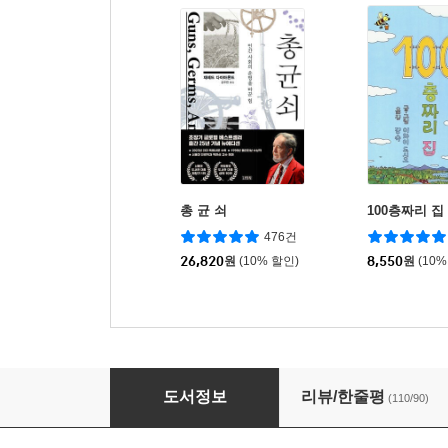
총 균 쇠
100층짜리 집
476건
26,820
원
(10% 할인)
8,550
원
(10%
소란스러운 세상 속 혼자를 위한 책
도서정보
리뷰/한줄평
(110/90)