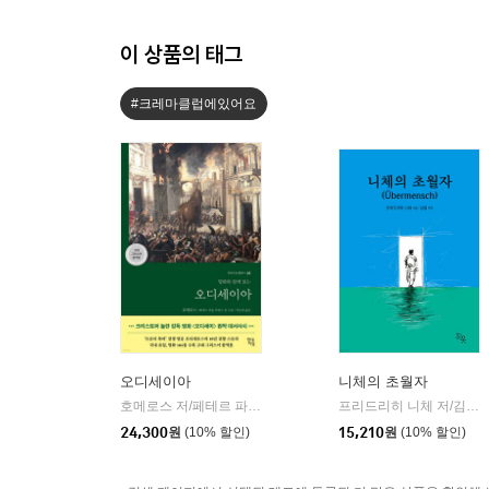
이 상품의 태그
#크레마클럽에있어요
오디세이아
니체의 초월자
호메로스 저/페테르 파울 루벤스 그림/박문재 역
현대지성
프리드리히 니체 저/김철 편역
|
24,300
원
(10% 할인)
15,210
원
(10% 할인)