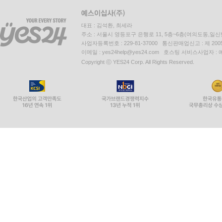
대표 : 김석환, 최세라
주소 : 서울시 영등포구 은행로 11, 5층~6층(여의도동,일신
사업자등록번호 : 229-81-37000 통신판매업신고 : 제 200
이메일 : yes24help@yes24.com 호스팅 서비스사업자 :
Copyright ⓒ YES24 Corp. All Rights Reserved.