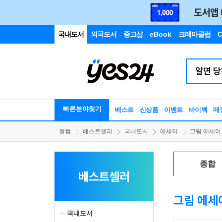
국내도서
외국도서
중고샵
eBook
크레마클럽
C
빠른분야찾기
베스트
신상품
이벤트
바이백
매
웰컴
베스트셀러
국내도서
에세이
그림 에세이
종합
베스트셀러
그림 에세
국내도서