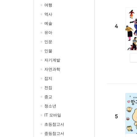
여행
역사
예술
4
유아
인문
인물
자기계발
자연과학
잡지
전집
종교
청소년
IT 모바일
5
초등참고서
중등참고서