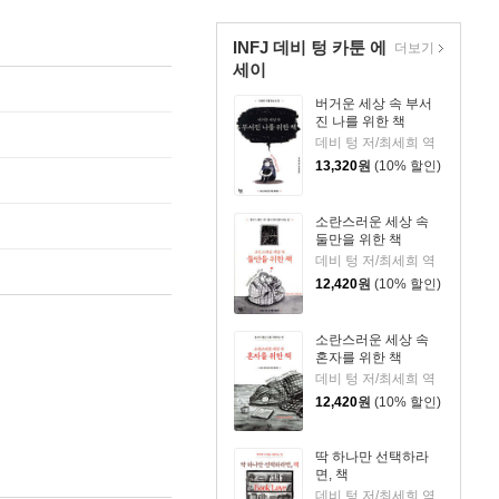
INFJ 데비 텅 카툰 에
더보기
세이
버거운 세상 속 부서
진 나를 위한 책
데비 텅 저/최세희 역
13,320
원
(10% 할인)
소란스러운 세상 속
둘만을 위한 책
데비 텅 저/최세희 역
12,420
원
(10% 할인)
소란스러운 세상 속
혼자를 위한 책
데비 텅 저/최세희 역
12,420
원
(10% 할인)
딱 하나만 선택하라
면, 책
데비 텅 저/최세희 역