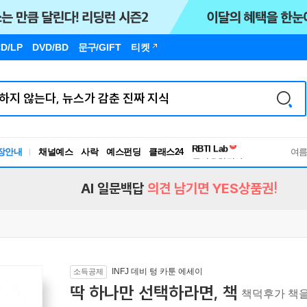
D/LP
DVD/BD
문구
/GIFT
티켓
장안내
채널예스
사락
예스펀딩
클래스24
독서유형검사
여
RBTI Lab
독서유형검사
AI 일문백답
의견 남기면 YES상품권!
INFJ 데비 텅 카툰 에세이
소득공제
딱 하나만 선택하라면, 책
책덕후가 책을