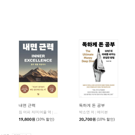
내면 근력
독하게 돈 공부
히읏
짐 머피 저/지여울 역
윌북(willbook)
박소연 저
메이븐
|
|
|
19,800
원
(10% 할인)
20,700
원
(10% 할인)