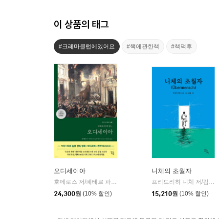
이 상품의 태그
#크레마클럽에있어요
#책에관한책
#책덕후
오디세이아
니체의 초월자
호메로스 저/페테르 파울 루벤스 그림/박문재 역
현대지성
프리드리히 니체 저/김철 편역
|
24,300
원
(10% 할인)
15,210
원
(10% 할인)