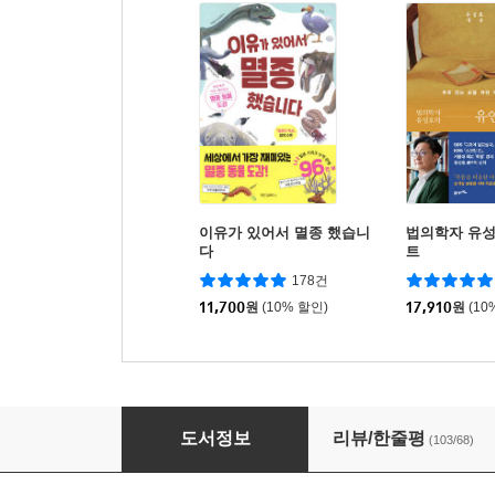
이유가 있어서 멸종 했습니
법의학자 유성
다
트
178건
11,700
원
(10% 할인)
17,910
원
(10
딱 하나만 선택하라면, 책
도서정보
리뷰/한줄평
(103/68)