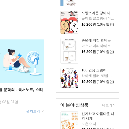
사랑스러운 강아지
몰티즈 글그림/서미영 역
16,200
원
(10% 할인)
중년에 지친 밤에는
마스다 미리저/이소담 역
16,200
원
(10% 할인)
100 인생 그림책
하이케 팔러 저/발레리오 비달리 그림/김서정 역
19,800
원
(10% 할인)
철 문학회 - 독서노트, 스티
년 08월 31일
이 분야 신상품
더보기
펼쳐보기
신기하고 아름다운 나
의 세계
모은수 저