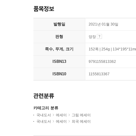
품목정보
발행일
2021년 01월 30일
판형
양장
쪽수, 무게, 크기
152쪽 | 254g | 134*195*11
ISBN13
9791155813362
ISBN10
1155813367
관련분류
카테고리 분류
국내도서
에세이
그림 에세이
국내도서
에세이
외국 에세이