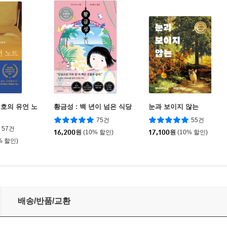
호의 유언 노
황금성 : 백 년이 넘은 식당
눈과 보이지 않는
75건
55건
57건
16,200
원
(10% 할인)
17,100
원
(10% 할인)
% 할인)
배송/반품/교환