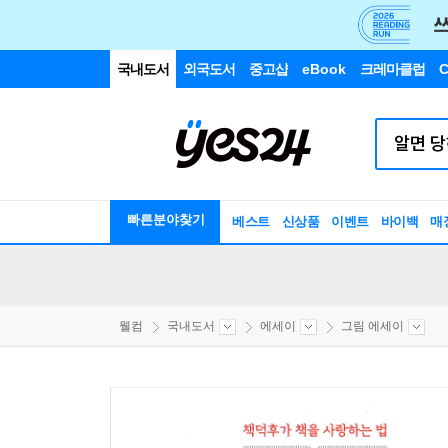
국내도서
외국도서
중고샵
eBook
크레마클럽
C
빠른분야찾기
베스트
신상품
이벤트
바이백
매
웰컴
국내도서
에세이
그림 에세이