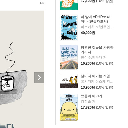
17,100
원
(10% 할인)
1
/5
이 땅에 ADHD로 태
어나 (큰글자도서)
비스카차 저/안주연 감수
40,000
원
당연한 것들을 사랑하
기까지
전이수,전우태 저
16,200
원
(10% 할인)
날마다 이기는 게임
요시타케 신스케 저/이소담 역
13,950
원
(10% 할인)
뾰롱이 이야기
김진솔 저
17,820
원
(10% 할인)