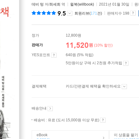
데비 텅
저/
최세희
역
윌북(willbook)
2021년 01월 30일
원
9.5
회원리뷰(
171
건)
판매지수 198
정가
12,800원
11,520
원
판매가
(10% 할인)
YES포인트
640원 (5% 적립)
5만원이상 구매 시 2천원 추가적립
결제혜택
카드/간편결제 혜택을 확인하세요
배송안내
배송비 : 유료 (도서 15,000원 이상 무료)
eBook
이 상품을 팔기