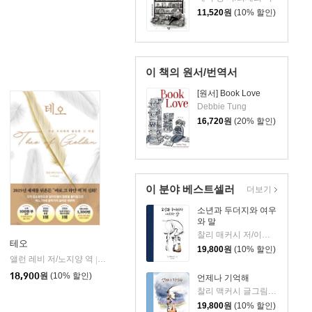
11,520
원
(10% 할인)
이 책의 원서/번역서
[원서] Book Love
Debbie Tung
16,720
원
(20% 할인)
이 분야 베스트셀러
더보기
소년과 두더지와 여우
와 말
찰리 매커시 저/이진경 역
테오
19,800
원
(10% 할인)
앨런 레비 저/노지양 역
오팬하우스
|
18,900
원
(10% 할인)
언제나 기억해
찰리 맥커시 글그림/이진경 역
19,800
원
(10% 할인)