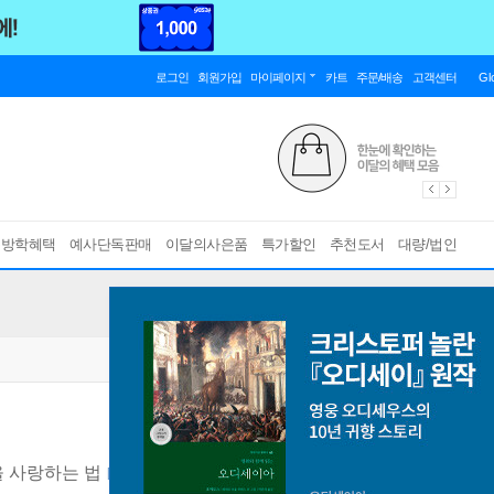
로그인
회원가입
마이페이지
카트
주문/배송
고객센터
Gl
름방학혜택
예사단독판매
이달의사은품
특가할인
추천도서
대량/법인
 사랑하는 법
[ 양장 ]