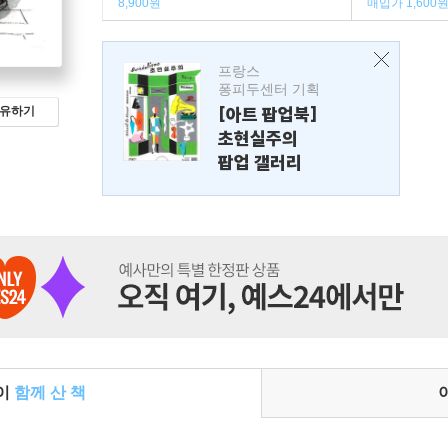
8,900원
매입가 1,600
프랑스
퐁피두센터 기획
[아트 팝업북]
유하기
초현실주의
팝업 갤러리
들이
함께 산 책