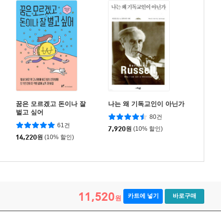
꿈은 모르겠고 돈이나 잘
나는 왜 기독교인이 아닌가
벌고 싶어
80건
61건
7,920
원
(10% 할인)
14,220
원
(10% 할인)
11,520
카트에 넣기
바로구매
원