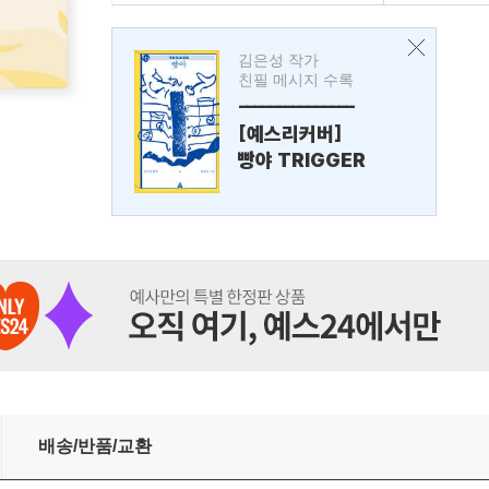
김은성 작가
친필 메시지 수록
---------------
[예스리커버]
빵야 TRIGGER
배송/반품/교환