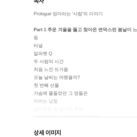
목차
Prologue 엄마라는 ‘사람’의 이야기
Part 1 추운 겨울을 뚫고 찾아온 변덕스런 봄날이
등
터널
알파벳 Q
두 사람의 시간
처음 느낀 뜨거움
오늘 날씨는 어땠을까?
첫 번째 선물
가슴에 물들었던 그 멍들은
자라는 날들
날카로운 첫 감기의 추억
남들에겐 벌써, 우리에겐 이제야
기억해야 할 이름
상세 이미지
닉네임 : 졸리면그냥자라