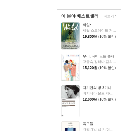
이 분야 베스트셀러
더보기
와일드
셰릴 스트레이드 저/우진하 역
19,800
원
(10% 할인)
우리, 나이 드는 존재
고금숙,김하나,김희경,송은혜,신혜우,윤정원,이라영,정수윤,정희진 저
15,120
원
(10% 할인)
자기만의 방·3기니
버지니아 울프 저/이미애 역
12,600
원
(10% 할인)
욕구들
캐럴라인 냅 저/정지인 역