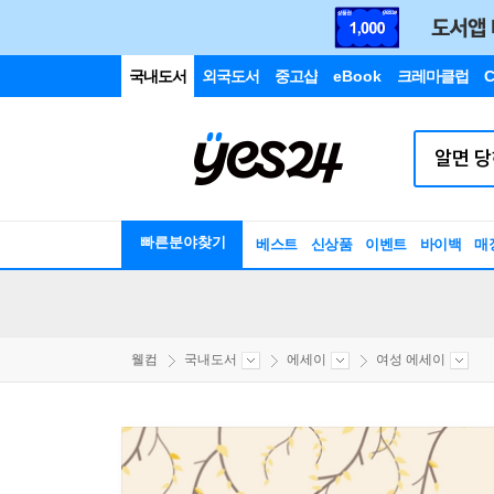
국내도서
외국도서
중고샵
eBook
크레마클럽
C
빠른분야찾기
베스트
신상품
이벤트
바이백
매
웰컴
국내도서
에세이
여성 에세이