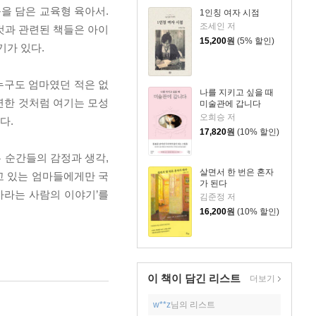
등을 담은 교육형 육아서.
1인칭 여자 시점
조세인 저
것과 관련된 책들은 아이
15,200
원
(5% 할인)
기가 있다.
누구도 엄마였던 적은 없
나를 지키고 싶을 때
당연한 것처럼 여기는 모성
미술관에 갑니다
오희승 저
다.
17,820
원
(10% 할인)
 순간들의 감정과 생각,
살면서 한 번은 혼자
고 있는 엄마들에게만 국
가 된다
엄마라는 사람의 이야기’를
김준정 저
16,200
원
(10% 할인)
이 책이 담긴
리스트
더보기
w**z
님의 리스트