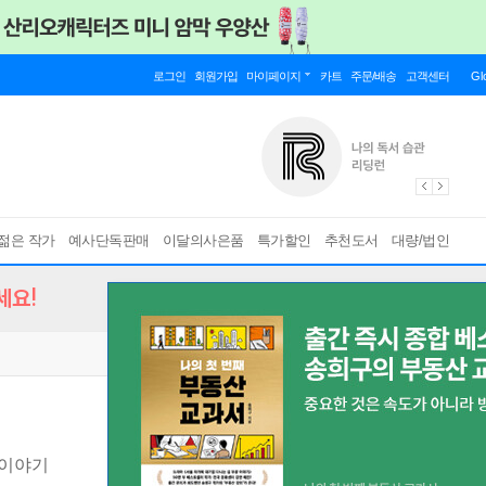
로그인
회원가입
마이페이지
카트
주문/배송
고객센터
Gl
젊은 작가
예사단독판매
이달의사은품
특가할인
추천도서
대량/법인
세요!
 이야기