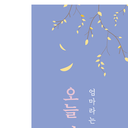
빨래가 널린 풍경
사랑의 이유
화려한 외출
엄마의 생일
천벌을 받을 일
손을 놓는 법
Part 2 무더운 여름도 돌아보면 짧은 가을처럼 찰
변곡점
블록쌓기
육아일체(育我一體)의 경지
사랑은 나누면 줄어드는 것
화내는 똥땅구
베란다 프로젝트
조기 비늘
기타 개선이 필요한 사항
핑크색 튀튀(tutu) 스커트