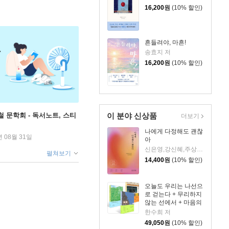
16,200
원
(10% 할인)
흔들려야, 마흔!
송효지 저
16,200
원
(10% 할인)
이 분야 신상품
철 문학회 - 독서노트, 스티
더보기
나에게 다정해도 괜찮
년 08월 31일
아
신은영,강신혜,주상희,윤근영,정현숙 저
펼쳐보기
14,400
원
(10% 할인)
오늘도 우리는 나선으
로 걷는다 + 무리하지
않는 선에서 + 마음의
문제 세트
한수희 저
49,050
원
(10% 할인)