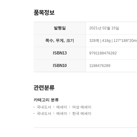
품목정보
발행일
2021년 02월 15일
쪽수, 무게, 크기
328쪽 | 418g | 127*188*20
ISBN13
9791188476282
ISBN10
1188476289
관련분류
카테고리 분류
국내도서
에세이
여성 에세이
국내도서
에세이
한국 에세이