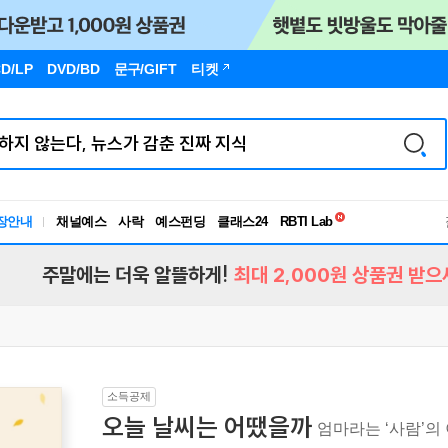
D/LP
DVD/BD
문구
/GIFT
티켓
독서유형검사
RBTI Lab
장안내
채널예스
사락
예스펀딩
클래스24
독서유형검사
주말에는 더욱 알뜰하게!
최대 2,000원 상품권 받으
소득공제
오늘 날씨는 어땠을까
엄마라는 ‘사람’의