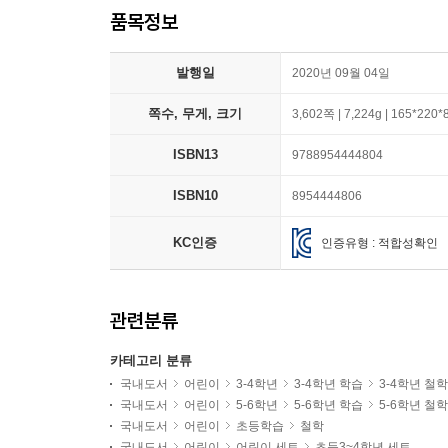
품목정보
발행일
2020년 09월 04일
쪽수, 무게, 크기
3,602쪽 | 7,224g | 165*220
ISBN13
9788954444804
ISBN10
8954444806
KC인증
인증유형 : 적합성확인
관련분류
카테고리 분류
국내도서
어린이
3-4학년
3-4학년 학습
3-4학년 철학
국내도서
어린이
5-6학년
5-6학년 학습
5-6학년 철학
국내도서
어린이
초등학습
철학
국내도서
어린이
어린이 세트
초등3~4학년 세트