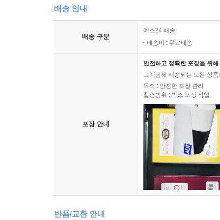
세상을 보는 눈과 생각하는 힘을 키워 주는 철학 
배송 안내
될까? 동물 말소리를 알아듣는 신기한 능력을 가
『리바이어던』을 읽게 된다. 리바이어던은 성경에
예스24 배송
배송 구분
짓밟고 싸우는 ‘만인 대 만인의 투쟁’을 다스리려면
배송비 : 무료배송
출몰하는 사건이 터졌다! 대통령으로부터 괴물과 대
안전하고 정확한 포장을 위해 
고객님께 배송되는 모든 상품을
[도서] 나의 행복과 모두의 행복 : 벤담이 들려주는
목적 : 안전한 포장 관리
스스로 생각하고 실천하는 아이로 키우는 철학 동화 
촬영범위 : 박스 포장 작업
『나의 행복과 모두의 행복』은 어느 날 갑자기 
흥미로운 이야기를 담고 있다. 시공간의 이동이라는
포장 안내
철학을 쉽고 재미있게 풀어낸다. 부모님이 안 계시
옷장 속으로 빨려 들어가게 된다. 이들이 도착한 곳은
함께 위험에 처한 사람을 구하고, 옥스퍼드대학교에
[도서] 내 마음속 진짜 나를 발견해요 : 프로이트가
세상을 보는 눈과 생각하는 힘을 키워 주는 철학 동
짝궁 정은이와 다툰 지혜. 담임 선생님한테 불려 
반품/교환 안내