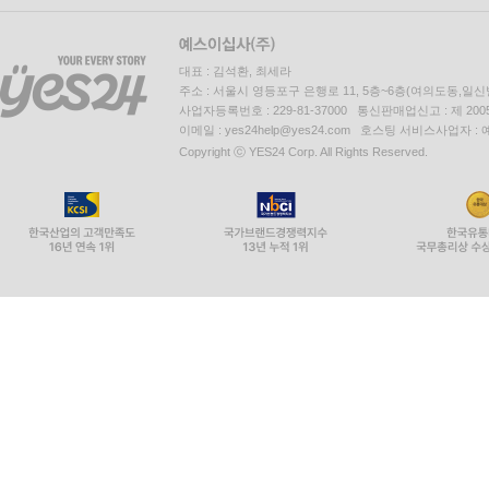
[도서] 하나를 위한 정의, 모두를 위한 정의 : 존 
새로운 반이 배정되고 환경 미화 대회를 준비하는 
이런 설렘도 잠시, 반장인 공리와 미화부장인 빛나 
대표 : 김석환, 최세라
주소 : 서울시 영등포구 은행로 11, 5층~6층(여의도동,일신
오라며 위세를 부린다. 남의 교실 그림을 가져다
사업자등록번호 : 229-81-37000 통신판매업신고 : 제 200
있다나? 보다 못한 반원들이 들고 일어났다. “정의
이메일 : yes24help@yes24.com 호스팅 서비스사업자 :
Copyright ⓒ YES24 Corp. All Rights Reserved.
환경 미화를 마무리한다.
우여곡절 끝에 2등을 차지한 아이들, 선생님이 
케이크를 자르고 가위바위보로 이긴 사람이 먼저 케
놓고 다소 시끄럽긴 했지만 결국 우진이의 분배 방
겪으며 정의를 어떻게 실천해야 하는지 체험을 통해
[도서] 소통하고 공감하며 세상을 배우다 : 하버마
자기 모습을 보는 걸 두려워하는 향이, 앵무새처럼 
진희…. 마음의 병이 있는 아이들이 병실에서 만났
누구와도 대화할 수 없기에 세상 밖으로 나아갈 수도
재기 발랄한 의사 선생님. 떼쓰는 재영이의 말에 
되어 주고, 말문을 열지 못하는 진희에겐 말하는 방