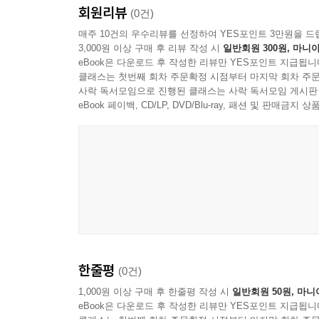
회원리뷰
(0건)
[도서] 달라도 괜찮아 우린 함께니까 : 한나 아렌
매주 10건의 우수리뷰를 선정하여 YES포인트 3만원을 드
3,000원 이상 구매 후 리뷰 작성 시
일반회원 300원, 마니아
스스로 생각하고 실천하는 아이로 키우는 철학 동화
eBook은 다운로드 후 작성한 리뷰만 YES포인트 지급됩니
많은 나를 제치고 우리 반 왕따가 반장이 된다면?
클래스는 첫번째 회차 주문확정 시점부터 마지막 회차 주문
아이들에게 일어날 법한 친근한 이야기에 한나 아
사락 독서모임으로 진행된 클래스는 사락 독서모임 게시판
속에 전체주의를 탐구한 여성 정치사상가 한나 아렌
eBook 페이백, CD/LP, DVD/Blu-ray, 패션 및 판매금
빠져들어 한나 아렌트의 사상을 배우고 이해하게 된
선생님이 이번에는 선거를 치르지 않고 승진이를
그야말로 ‘우리 반 왕따’다.
[도서] 더불어 살아야 행복한 우리 : 아리스토텔레
스스로 생각하고 실천하는 아이로 키우는 철학 동
절대 무기, 바로 ‘행복’이었다! 파리의 벼룩시장
거기엔 알렉산더 대왕에게 전하는 세상을 지배하는
한줄평
(0건)
고만파 박사, 철학과 학생 류팽이 함께 암호 해독을 
수수께끼 문장은 과연 뭘까? 암호문의 숨은 비밀을 
1,000원 이상 구매 후 한줄평 작성 시
일반회원 50원, 마니
eBook은 다운로드 후 작성한 리뷰만 YES포인트 지급됩니