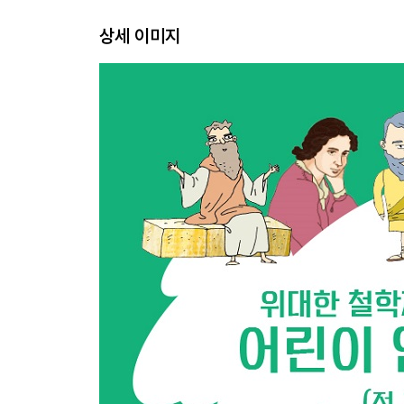
내가 모른다는 것을 아는 참된 지혜
상세 이미지
불평등에 맞선 용감한 경제학
세상을 바꾸는 미디어의 힘!
자연이라는 위대한 스승을 만나다
생명을 존중해요 우린 친구니까
비판과 토론 닫힌 세상을 열다