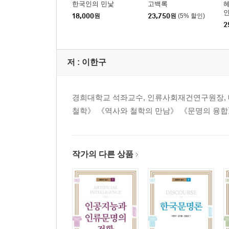
한국인의 민낯
고백록
헤
18,000
원
23,750
원
(5% 할인)
2
저 :
이한구
경희대학교 석좌교수, 인류사회재건연구원장,
철학》 《역사와 철학의 만남》 《문명의 융합》
작가의 다른 상품