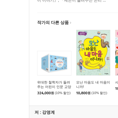
이 이야기』, 『제논이 들려주는 논리 ...
작가의 다른 상품
위대한 철학자가 들려
모난 마음도 내 마음이
사
주는 어린이 인문 교양
니까!
1
세트
324,000
원
(10% 할인)
10,800
원
(10% 할인)
저 :
강영계