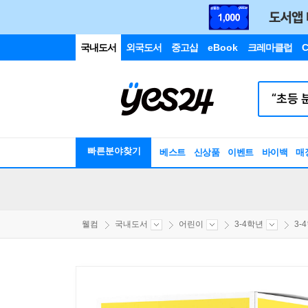
국내도서
외국도서
중고샵
eBook
크레마클럽
C
빠른분야찾기
베스트
신상품
이벤트
바이백
매
웰컴
국내도서
어린이
3-4학년
3-