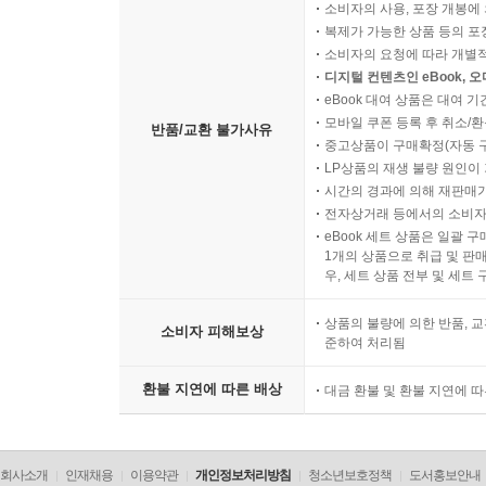
소비자의 사용, 포장 개봉에 
조립을 하고, 스미스는 시장에 내다 팔기로 한다.
복제가 가능한 상품 등의 포장을 
녀석들은 시장에서 ‘보이지 않는 큰손’이 되어 가는
소비자의 요청에 따라 개별
어라, 그런데 부품 값이 천정부지로 올라 버리네
디지털 컨텐츠인 eBook, 
eBook 대여 상품은 대여 기
매겨진다고? ‘보이지 않는 손’이 시장을 움직이는 
모바일 쿠폰 등록 후 취소/환
반품/교환 불가사유
모은 머리핀 장사 프로젝트! 과연 시장에서 끝까지 
중고상품이 구매확정(자동 
LP상품의 재생 불량 원인이 기
[도서] 한계에 도전하고 스스로 성장해요 : 니체가
시간의 경과에 의해 재판매가
전자상거래 등에서의 소비자
이진영은 어느 날 갑자기 학교 최고 캡짱인 빈나
eBook 세트 상품은 일괄 
다지는 바람에 마음을 접게 된다. 또 전교 일등이
1개의 상품으로 취급 및 판매
고수를 구해 내면서 고수와 친구가 된다. 어떤 날
우, 세트 상품 전부 및 세트
뛰어 내려가는 일이 반복되는 이상한 상황에 빠지게 
상품의 불량에 의한 반품, 교
동생도 없는 곳으로 독립하고 싶다.’는 꿈이 이루어
소비자 피해보상
준하여 처리됨
이런 기묘하고 생생한 일들이 벌어지는 가운데 이진
‘위버멘쉬’가 되어야 한다는 생각, 수레바퀴처럼 반
환불 지연에 따른 배상
대금 환불 및 환불 지연에 
거라고 믿은 ‘영원 회귀’ 사상, 신을 믿기보다 지
된다. 그러면서 지금보다 더 나은 내가 되기 위해,
회사소개
인재채용
이용약관
개인정보처리방침
청소년보호정책
도서홍보안내