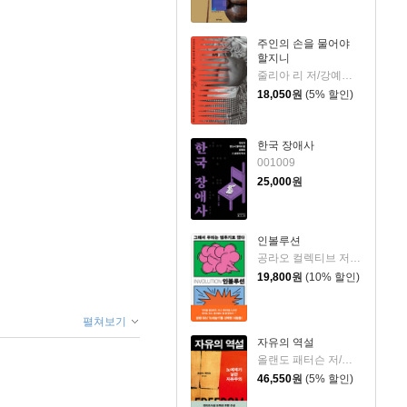
주인의 손을 물어야
할지니
줄리아 리 저/강예은,문지영 역
18,050
원
(5% 할인)
한국 장애사
001009
25,000
원
인볼루션
공라오 컬렉티브 저/홍명교 역
19,800
원
(10% 할인)
펼쳐보기
자유의 역설
올랜도 패터슨 저/김혁 역
46,550
원
(5% 할인)