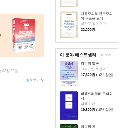
자유주의와 민주주의
의 새로운 모색
이한구,정연교 편/신중섭 등저
22,000
원
이 분야 베스트셀러
더보기
경험의 멸종
크리스틴 로젠 저/이영래 역
년 08월 20일
17,820
원
(10% 할인)
펼쳐보기
퍼펙트패밀리 주식회
사
박혜수 저
19,800
원
(10% 할인)
침묵의 봄