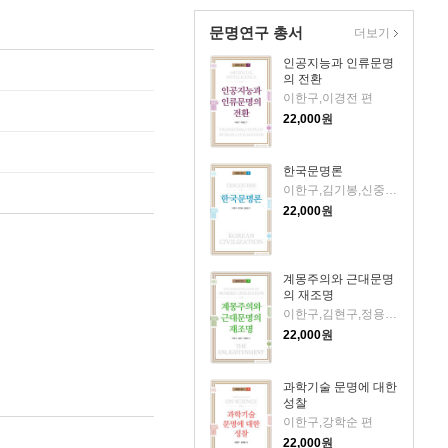
문명연구 총서
더보기
인공지능과 인류문명
의 전환
이한구,이경전 편
22,000
원
한국문명론
이한구,김기봉,신중섭 편
22,000
원
계몽주의와 근대문명
의 재조명
이한구,김현구,정용덕 편
22,000
원
과학기술 문명에 대한
성찰
이한구,강학순 편
22,000
원