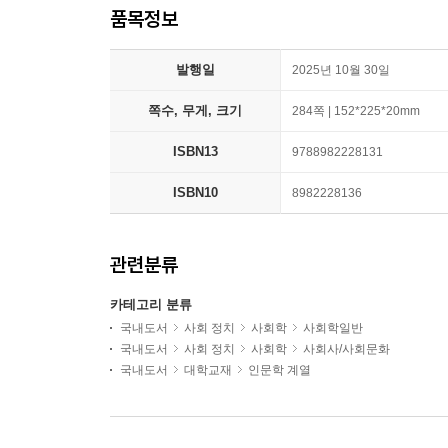
품목정보
발행일
2025년 10월 30일
쪽수, 무게, 크기
284쪽 | 152*225*20mm
ISBN13
9788982228131
ISBN10
8982228136
관련분류
카테고리 분류
국내도서
사회 정치
사회학
사회학일반
국내도서
사회 정치
사회학
사회사/사회문화
국내도서
대학교재
인문학 계열