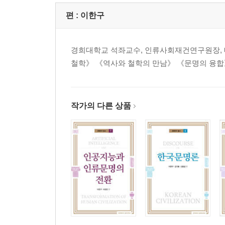
하버마스의 소통 이성과 비판적 계몽/ 윤평중
편 :
이한구
참고문헌
경희대학교 석좌교수, 인류사회재건연구원장,
철학》 《역사와 철학의 만남》 《문명의 융합》
작가의 다른 상품