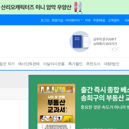
로그인
회원가입
마이페이지
카트
주문/배송
고객센터
Gl
젊은 작가
예사단독판매
이달의사은품
특가할인
추천도서
대량/법인