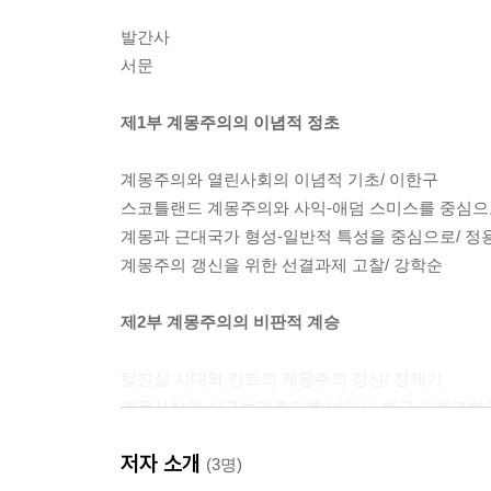
발간사
서문
제1부 계몽주의의 이념적 정초
계몽주의와 열린사회의 이념적 기초/ 이한구
스코틀랜드 계몽주의와 사익-애덤 스미스를 중심으
계몽과 근대국가 형성-일반적 특성을 중심으로/ 정
계몽주의 갱신을 위한 선결과제 고찰/ 강학순
제2부 계몽주의의 비판적 계승
탈진실 시대와 칸트의 계몽주의 정신/ 정제기
계몽사상의 서구보편주의를 넘어서-한국 사회과학의
칼 포퍼의 역사주의 비판/ 이한구
저자 소개
존 롤즈의 자유주의적 관용론/ 박정순
(3명)