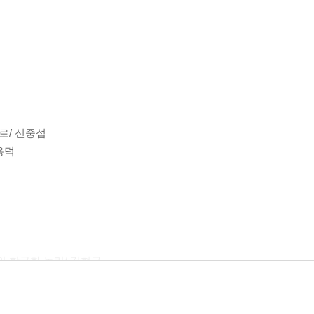
로/ 신중섭
용덕
 한국화 논리/ 김현구