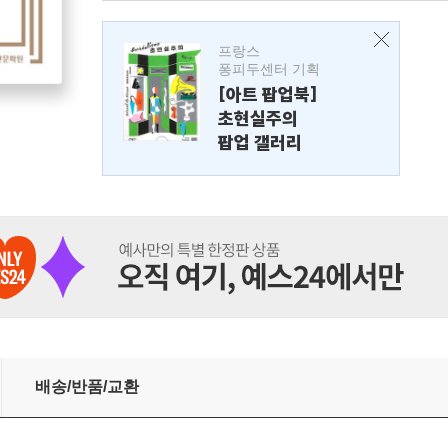
프랑스
퐁피두센터 기획
[아트 팝업북]
초현실주의
팝업 갤러리
배송/반품/교환