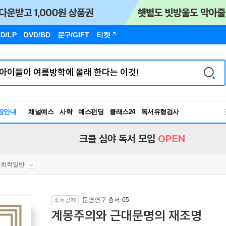
D/LP
DVD/BD
문구
/GIFT
티켓
장안내
채널예스
사락
예스펀딩
클래스24
독서유형검사
RBTI Lab
독서유형검사
크클 심야 독서 모임
OPEN
사회학일반
문명연구 총서-05
소득공제
계몽주의와 근대문명의 재조명