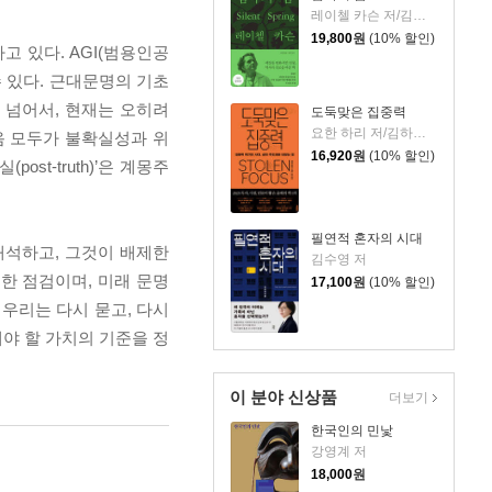
레이첼 카슨 저/김은령 역/홍욱희 감수
19,800
원
(10% 할인)
고 있다. AGI(범용인공
 있다. 근대문명의 기초
 넘어서, 현재는 오히려
도둑맞은 집중력
요한 하리 저/김하현 역
음 모두가 불확실성과 위
16,920
원
(10% 할인)
t-truth)’은 계몽주
필연적 혼자의 시대
해석하고, 그것이 배제한
김수영 저
한 점검이며, 미래 문명
17,100
원
(10% 할인)
우리는 다시 묻고, 다시
야 할 가치의 기준을 정
이 분야 신상품
더보기
한국인의 민낯
강영계 저
18,000
원