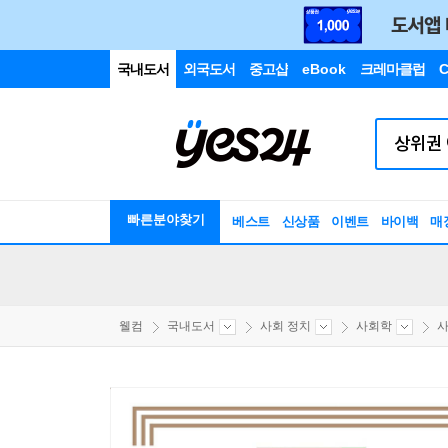
국내도서
외국도서
중고샵
eBook
크레마클럽
C
빠른분야찾기
베스트
신상품
이벤트
바이백
매
웰컴
국내도서
사회 정치
사회학