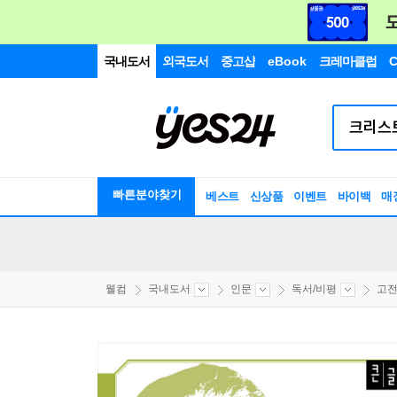
국내도서
외국도서
중고샵
eBook
크레마클럽
C
빠른분야찾기
베스트
신상품
이벤트
바이백
매
웰컴
국내도서
인문
독서/비평
고전