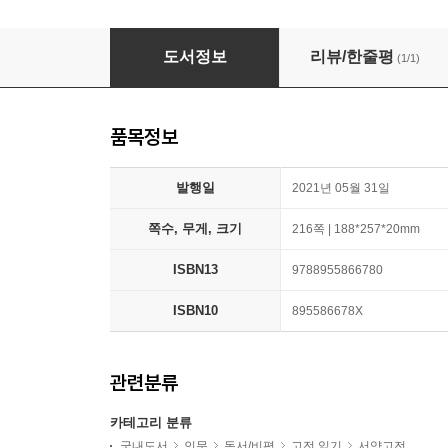
칼포퍼의 『열린사회와그적들』 읽기
도서정보
리뷰/한줄평
(1/1)
품목정보
발행일
2021년 05월 31일
쪽수, 무게, 크기
216쪽 | 188*257*20mm
ISBN13
9788955866780
ISBN10
895586678X
관련분류
카테고리 분류
국내도서
인문
독서/비평
고전 읽기
서양고전