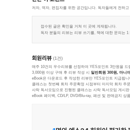
- 제14장 예언 철학과 이성에 대한 반역·198
저자, 역자, 편집자를 위한 공간입니다. 독자들에게 전하고
결론·207
- 제15장 역사는 어떤 의미를 가지고 있는가?·207
접수된 글은 확인을 거쳐 이 곳에 게재됩니다.
독자 분들의 리뷰는 리뷰 쓰기를, 책에 대한 문의는 1:
회원리뷰
(1건)
매주 10건의 우수리뷰를 선정하여 YES포인트 3만원을 드
3,000원 이상 구매 후 리뷰 작성 시
일반회원 300원, 마니아
eBook은 다운로드 후 작성한 리뷰만 YES포인트 지급됩니
클래스는 첫번째 회차 주문확정 시점부터 마지막 회차 주문
사락 독서모임으로 진행된 클래스는 사락 독서모임 게시판
eBook 페이백, CD/LP, DVD/Blu-ray, 패션 및 판매금