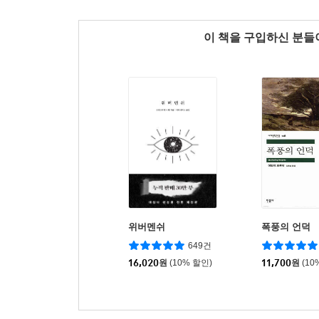
이 책을 구입하신 분
위버멘쉬
폭풍의 언덕
649건
16,020
원
(10% 할인)
11,700
원
(10