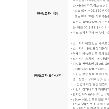
직수입양서/직수입일서중 일
단, 아래의 주문/취소 조건인
오늘 00시 ~ 06시 30분 
반품/교환 비용
오늘 06시 30분 이후 주문
직수입 음반/영상물/기프트 
단, 당일 00시~13시 사이
박스 포장은 택배 배송이 가
소비자의 책임 있는 사유로 
소비자의 사용, 포장 개봉에 
복제가 가능한 상품 등의 포장을 
소비자의 요청에 따라 개별
디지털 컨텐츠인 eBook, 
eBook 대여 상품은 대여 기
모바일 쿠폰 등록 후 취소/환
반품/교환 불가사유
중고상품이 구매확정(자동 
LP상품의 재생 불량 원인이 기
시간의 경과에 의해 재판매가
전자상거래 등에서의 소비자
eBook 세트 상품은 일괄 
1개의 상품으로 취급 및 판매
우, 세트 상품 전부 및 세트