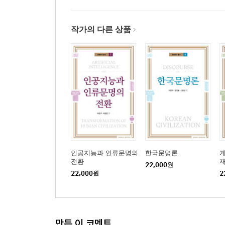
예언 철학의 등장·121
- 제1장 헤겔철학의 아리스토텔레스적 뿌리·121
- 제2장 헤겔과 새로운 부족주의·127
작가의 다른 상품
마르크스의 방법·139
- 제3장 마르크스의 사회학적 결정론·139
- 제4장 사회학의 자율성·142
- 제5장 경제적 역사법칙주의·145
- 제6장 계 급·151
- 제7장 법률제도와 사회체제·153
마르크스의 예언·161
- 제8장 사회주의의 도래·161
- 제9장 사회혁명·166
인공지능과 인류문명의
한국문명론
- 제10장 자본주의와 그 운명·173
전환
22,000
원
- 제11장 예언에 대한 평가·184
22,000
원
2
마르크스의 윤리·186
- 제12장 역사법칙주의의 도덕론·186
그 여파들·190
만든 이 코멘트
- 제13장 지식 사회학·190