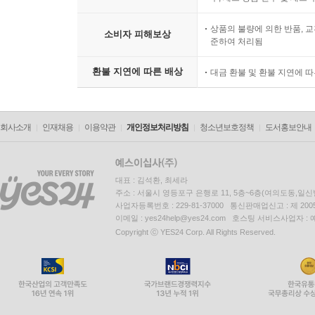
상품의 불량에 의한 반품, 교
소비자 피해보상
준하여 처리됨
환불 지연에 따른 배상
대금 환불 및 환불 지연에 
회사소개
인재채용
이용약관
개인정보처리방침
청소년보호정책
도서홍보안내
대표 : 김석환, 최세라
주소 : 서울시 영등포구 은행로 11, 5층~6층(여의도동,일신
사업자등록번호 : 229-81-37000 통신판매업신고 : 제 200
이메일 : yes24help@yes24.com 호스팅 서비스사업자 :
Copyright ⓒ YES24 Corp. All Rights Reserved.