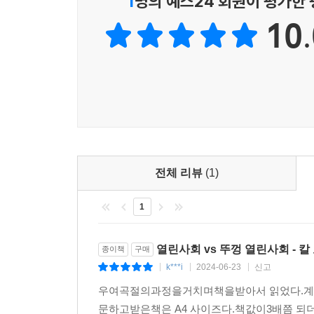
1
명의 예스24 회원이 평가한
10.
전체 리뷰
(1)
1
열린사회 vs 뚜껑 열린사회 - 
종이책
구매
k***i
2024-06-23
신고
|
|
|
우여곡절의과정을거치며책을받아서 읽었다.계
문하고받은책은 A4 사이즈다.책값이3배쯤 되