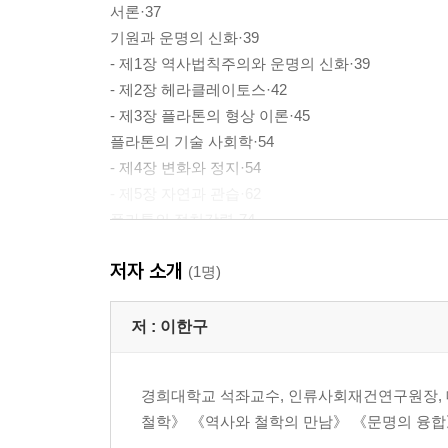
서론·37
기원과 운명의 신화·39
- 제1장 역사법칙주의와 운명의 신화·39
- 제2장 헤라클레이토스·42
- 제3장 플라톤의 형상 이론·45
플라톤의 기술 사회학·54
- 제4장 변화와 정지·54
- 제5장 자연과 관습·62
플라톤의 정치강령·74
- 제6장 전체주의적 정의·74
저자 소개
- 제7장 지도력의 원리·82
(1명)
- 제8장 철인왕·89
- 제9장 탐미주의, 완전주의, 유토피아주의·98
저 :
이한구
열린사회에 대한 플라톤의 공격 배경·111
- 제10장 열린사회와 그 적들·111
경희대학교 석좌교수, 인류사회재건연구원장,
철학》 《역사와 철학의 만남》 《문명의 융합》
제2부 열린사회와 그 적들 II·121