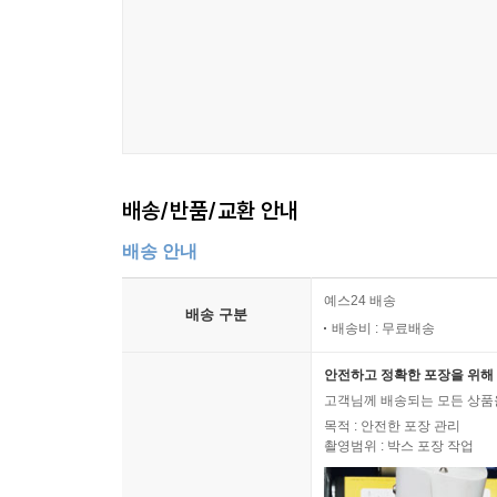
- 기후재앙과 인류문명의 미래(근간)
- 핵과 평화(근간)
풍수화로 상징되는 한·중·일 문명의 원형＿같은 몬
간 조건이 인간성에 주는 영향을 하천의 성격에 관
미래문명원 (www.gafc.khu.ac.kr)
중·일은 서로 다른 하천의 성격에 어울리는 사회를
다.
경희대학교 미래문명원은 2005년 9월, 새천년
--- p.302~303
지구공동사회를 이룩하자는 취지로 설립되었다. 오
배송/반품/교환 안내
다른 역사의 흐름을 경험하고 있다. 또 국경을
사이버안보를 위한 중국의 전략＿유엔의 사이버안보 
정보지식사회의 도래 등 문명의 대전환기를 맞고 있
하 많은 기구들이 결의안을 발의하지만 실질적으로
배송 안내
삶을 실현하기 위해 인류 공동의 가치, 목표, 과제
상황에서 사이버안보 이슈와 관련된 결의안이 안보
예스24 배송
회(군비축소·국제안보위원회, 경제·금융위원회, 사
배송 구분
미래문명원은 이러한 뜻을 모아 2014년부터 ‘문
배송비 : 무료배송
총서〉는 이 미래문명원 월례 세미나의 결과물이다.
--- p.353
안전하고 정확한 포장을 위해 
관심사와도 연관되어 있다. 연구를 시작할 때는
고객님께 배송되는 모든 상품을
진행하는 본격적인 세미나를 개최했다. 특수한 경
목적 : 안전한 포장 관리
‘인류문명’이나 ‘새로운 패러다임’으로 검색해 볼 수 
촬영범위 : 박스 포장 작업