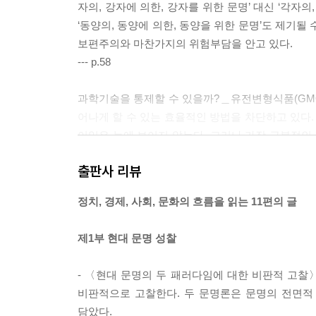
자의, 강자에 의한, 강자를 위한 문명’ 대신 ‘각자의
‘동양의, 동양에 의한, 동양을 위한 문명’도 제기
보편주의와 마찬가지의 위험부담을 안고 있다.
--- p.58
과학기술을 통제할 수 있을까?＿유전변형식품(GMO
어나게 할 수 있는 효율적인 방법을 차단하고 있다.
이익은 눈에 보이지 않는다. 그러나 가장 근본적인 
식할 수 있지만, 그것이 모여 전체를 이룰 때 어떤 
출판사 리뷰
--- p.84
정치, 경제, 사회, 문화의 흐름을 읽는 11편의 글
지구촌을 배회하는 근본주의라는 유령을 어떻게 물
고 통용되는 ‘조건적 근본주의’는 존중되고 보호
제1부 현대 문명 성찰
건을 충족시킬 수 있는 대안으로 여겨진다. 따라서
다.
- 〈현대 문명의 두 패러다임에 대한 비판적 고
--- p.106
비판적으로 고찰한다. 두 문명론은 문명의 전면적
담았다.