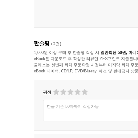
- 〈미래 문명과 전쟁〉(이택호) 현대 문명의 
대한 이상론과 현실론을 나누어 논의한다. 또한 한
인공지능 시대 “Historia, Quo Vadis?”＿
- 〈풍수화로 상징되는 한·중·일 문명의 원형〉(김
수치화되고 개인은 분할자(dividual)로 바뀐다.
곳곳에서 벌어지는 테러, 전쟁 등의 표면적 양상의
원을 통해 알고리즘이 해명하는 것은 객관적인 사실
- 〈사이버안보를 위한 중국의 전략〉(조윤영·정종
--- p.213
한줄평
(0건)
위한 중국의 국내외 전략을 논의한다.
1,000원 이상 구매 후 한줄평 작성 시
일반회원 50원, 마니
한국사회과학 이론의 보편주의＿서구보편주의 세계관
eBook은 다운로드 후 작성한 리뷰만 YES포인트 지급됩니
문명연구 총서
세계관은 주체적 상호작용을 통해 ‘공존의 원리’를 
클래스는 첫번째 회차 주문확정 시점부터 마지막 회차 주문
논리다. 다원보편주의 세계관의 원형은 동양적 사유의
eBook 페이백, CD/LP, DVD/Blu-ray, 패션 및 판매금
“각 분야 전문가들이 바라본 인류문명의 과거, 현재,
미하는 중용(中庸)의 다원적 시중(時中) 개념은 
〈문명연구 총서〉는 산업혁명에 이은 정보통신 혁
--- p.250
논의해야 할 다양한 주제를 다룬다. 각 분야 전문
평점
새로운 패러다임을 제시한다.
미래 문명과 전쟁＿미래의 전쟁 양상은 정보화 사회의
한글 기준 50자까지 작성가능
전술, 파괴·피해 양상, 전쟁 사례 등은 유사하나
- 현대 문명의 전환 (문명연구 총서 1)
등장할 것이다. 개관하면, 과학기술의 발달은 새로
- 자유주의와 민주주의의 새로운 모색 (문명연구 총서
인간을 대신하여 전쟁을 수행하는 가상과학과 같은 
- 인공지능과 포스트휴먼(근간)
--- p.284