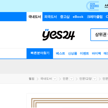
국내도서
외국도서
중고샵
eBook
크레마클럽
C
빠른분야찾기
베스트
신상품
이벤트
바이백
매
웰컴
국내도서
인문
인문/교양
인