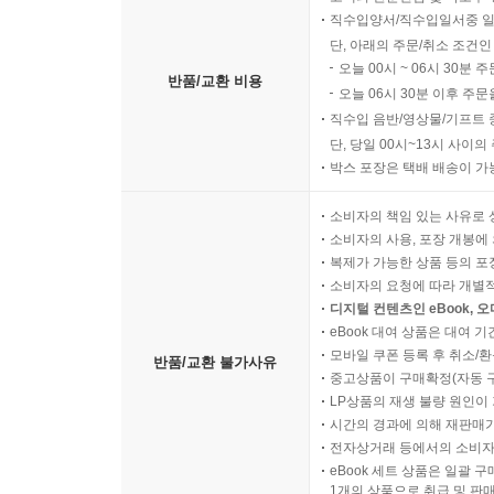
직수입양서/직수입일서중 일
단, 아래의 주문/취소 조건인
오늘 00시 ~ 06시 30분 
반품/교환 비용
오늘 06시 30분 이후 주문
직수입 음반/영상물/기프트 
단, 당일 00시~13시 사이
박스 포장은 택배 배송이 가
소비자의 책임 있는 사유로 
소비자의 사용, 포장 개봉에 
복제가 가능한 상품 등의 포장을 
소비자의 요청에 따라 개별
디지털 컨텐츠인 eBook, 
eBook 대여 상품은 대여 기
모바일 쿠폰 등록 후 취소/환
반품/교환 불가사유
중고상품이 구매확정(자동 
LP상품의 재생 불량 원인이 기
시간의 경과에 의해 재판매가
전자상거래 등에서의 소비자
eBook 세트 상품은 일괄 
1개의 상품으로 취급 및 판매