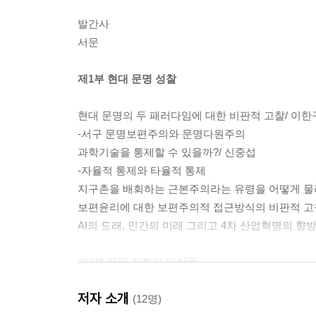
발간사
서문
제1부 현대 문명 성찰
현대 문명의 두 패러다임에 대한 비판적 고찰/ 이한
-서구 문명보편주의와 문명다원주의
과학기술을 통제할 수 있을까?/ 신중섭
-자율적 통제와 타율적 통제
지구촌을 배회하는 근본주의라는 유령을 어떻게 물리
보편윤리에 대한 보편주의적 접근방식의 비판적 고
AI의 도래, 인간의 미래 그리고 4차 산업혁명의 향방
제2부 문명 전환의 양상들
저자 소개
신자유주의 시대의 문화적 지구화와 한류/ 양종회
(12명)