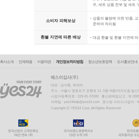
우, 세트 상품 전부 및 세트
상품의 불량에 의한 반품, 교
소비자 피해보상
준하여 처리됨
환불 지연에 따른 배상
대금 환불 및 환불 지연에 
회사소개
인재채용
이용약관
개인정보처리방침
청소년보호정책
도서홍보안내
대표 : 김석환, 최세라
주소 : 서울시 영등포구 은행로 11, 5층~6층(여의도동,일신
사업자등록번호 : 229-81-37000 통신판매업신고 : 제 200
이메일 : yes24help@yes24.com 호스팅 서비스사업자 :
Copyright ⓒ YES24 Corp. All Rights Reserved.