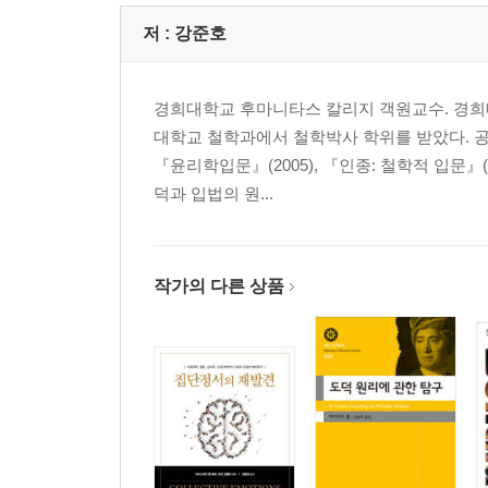
인공지능 시대 “Historia, Quo Vadis?”/ 김기봉
한국사회과학 이론의 보편주의/ 김현구
저 :
강준호
-서구보편주의를 넘어 다원보편주의로
미래 문명과 전쟁/ 이택호
경희대학교 후마니타스 칼리지 객원교수. 경희
풍수화로 상징되는 한·중·일 문명의 원형/ 김용운
대학교 철학과에서 철학박사 학위를 받았다. 
사이버안보를 위한 중국의 전략/ 조윤영·정종필
『윤리학입문』(2005), 『인종: 철학적 입문』(2
- 국내 정책 변화와 국제사회의 경쟁과 협력을 중
덕과 입법의 원...
참고문헌
작가의 다른 상품