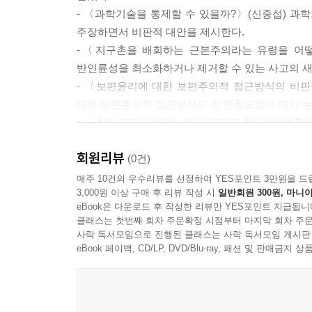
보편윤리에 대한 보편주의적 접근방식의 비판적 고찰＿오
- 〈과학기술을 통제할 수 있을까?〉(신중섭) 
세계에 대한 실천적 비전-예컨대 지구적 규모의 분배 
주장하면서 비판적 대안을 제시한다.
비전의 실현을 뒷받침하는 보편적 덕목이나 가치나
-〈지구촌을 배회하는 근본주의라는 유령을 어떻
할 핵심적 덕목이나 가치나 원칙이 존재한다는 것이
반인륜성을 최소화하거나 제거할 수 있는 사고의 
--- p.115
- 〈보편윤리에 대한 보편주의적 접근방식의 비판
대한 보편주의적 접근방식의 한 전형으로서 마사 누
AI의 도래, 인간의 미래 그리고 4차 산업혁명의 
- 〈AI의 도래, 인간의 미래 그리고 4차 산업
기 위해서 인공지능과 모든 첨단기술은 인간과의 
없다면서, 사회적 동력과 자본 확충 등 사회 혁신의
자동화이다. 적응형 자동화는 인공지능에 의한 완
회원리뷰
(0건)
조율하는 역할을 인공지능에 부여하는 방식으로 활
제2부 문명 전환의 양상들
매주 10건의 우수리뷰를 선정하여 YES포인트 3만원을 드
--- p.149
3,000원 이상 구매 후 리뷰 작성 시
일반회원 300원, 마니아
eBook은 다운로드 후 작성한 리뷰만 YES포인트 지급됩니
- 〈신자유주의 시대의 문화적 지구화와 한류〉(양
신자유주의 시대의 문화적 지구화와 한류＿제1단계와 
클래스는 첫번째 회차 주문확정 시점부터 마지막 회차 주문
중심부가 아닌 곳에서 출발한 문화가 중심부를 포함
사락 독서모임으로 진행된 클래스는 사락 독서모임 게시판
새로운 커뮤니케이션 연결망이 TV, 신문, 라디오 
- 〈인공지능 시대 “Historia, Quo Vadi
eBook 페이백, CD/LP, DVD/Blu-ray, 패션 및 판매금
유는 전통적 미디어가 대부분 상업적 이익에 의해
과학의 대체물이 아닌 새로운 의미를 지니면서 정체
로 보다 자유롭게 다른 사용자와 커뮤니케이션을 할 
- 〈한국사회과학 이론의 보편주의〉(김현구) 우
로그 및 다른 종류의 투입 수단을 통해서 문화품목의
나름의 독자적 이론을 찾아보기 힘들었다. 다원주의
--- p.186