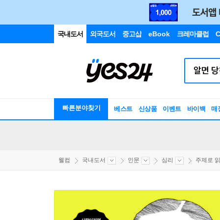
국내도서
외국도서
중고샵
eBook
크레마클럽
C
빠른분야찾기
베스트
신상품
이벤트
바이백
매
웰컴
국내도서
인문
심리
주제로 읽는