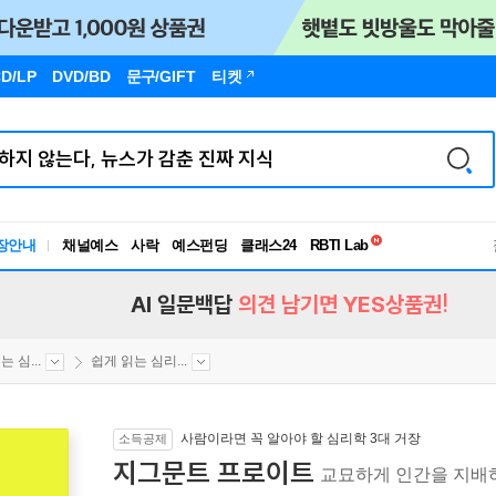
D/LP
DVD/BD
문구
/GIFT
티켓
독서유형검사
RBTI Lab
장안내
채널예스
사락
예스펀딩
클래스24
독서유형검사
AI 일문백답
의견 남기면 YES상품권!
 심...
쉽게 읽는 심리...
사람이라면 꼭 알아야 할 심리학 3대 거장
소득공제
지그문트 프로이트
교묘하게 인간을 지배