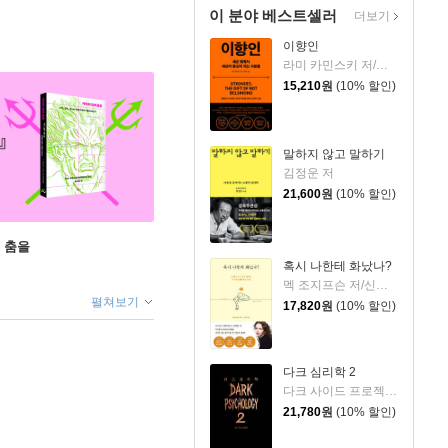
이 분야 베스트셀러
더보기
이향인
라미 카민스키 저/최지숙 역
15,210
원
(10% 할인)
말하지 않고 말하기
김정운 저
21,600
원
(10% 할인)
 춤을
혹시 나한테 화났나?
멕 조지프슨 저/신동숙 역
펼쳐보기
17,820
원
(10% 할인)
다크 심리학 2
다크 사이드 프로젝트 저
21,780
원
(10% 할인)