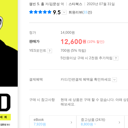
캘빈 S. 홀
저/
김문성
역
스타북스
2020년 07월 31일
9.5
회원리뷰(
33
건)
정가
14,000원
12,600
원
판매가
(10% 할인)
YES포인트
700원 (5% 적립)
5만원이상 구매 시 2천원 추가적립
결제혜택
카드/간편결제 혜택을 확인하세요
구매 시 참고사항
현재 새 상품은 구매 할 수 없습니다. 아래 
해보세요.
eBook
중고상품 (24개)
7,920원
8,800원 ~