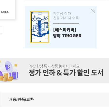
김은성 작가
친필 메시지 수록
---------------
[예스리커버]
빵야 TRIGGER
배송/반품/교환