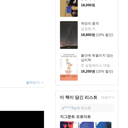
18,000
원
욕망의 품격
김창호 저
18,900
원
(10% 할인)
불안에 휘둘리지 않는
심리학
존 실림패리스,데일리 디애나 슈워츠 저/이연규 역
16,200
원
(10% 할인)
펼쳐보기
이 책이 담긴
리스트
더보기
p*****3
님의 리스트
지그문트 프로이트