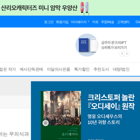
로그인
회원가입
마이페이지
카트
주문/배송
고객센터
Gl
젊은 작가
예사단독판매
이달의사은품
특가할인
추천도서
대량/법인
하는 무의식과 꿈의 세계