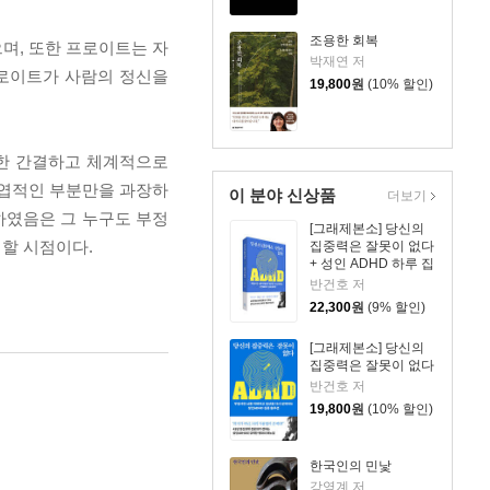
조용한 회복
며, 또한 프로이트는 자
박재연 저
프로이트가 사람의 정신을
19,800
원
(10% 할인)
 한 간결하고 체계적으로
지엽적인 부분만을 과장하
이 분야 신상품
더보기
하였음은 그 누구도 부정
[그래제본소] 당신의
 할 시점이다.
집중력은 잘못이 없다
+ 성인 ADHD 하루 집
중 리마인더 킷
반건호 저
22,300
원
(9% 할인)
[그래제본소] 당신의
집중력은 잘못이 없다
반건호 저
19,800
원
(10% 할인)
한국인의 민낯
강영계 저