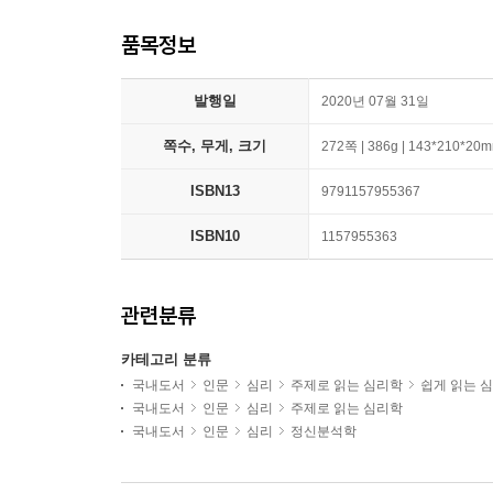
품목정보
발행일
2020년 07월 31일
쪽수, 무게, 크기
272쪽 | 386g | 143*210*20
ISBN13
9791157955367
ISBN10
1157955363
관련분류
카테고리 분류
국내도서
인문
심리
주제로 읽는 심리학
쉽게 읽는 
국내도서
인문
심리
주제로 읽는 심리학
국내도서
인문
심리
정신분석학