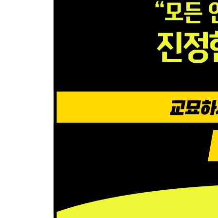
04 집중과 반집중
05 의식과 무의식
06 본능의 종류
07 불안
08 정신 에너지의 교류
제4장 인격의 발달
01 성숙을 위한 변화
02 동일시
03 전위와 승화
04 자아의 방어 기구
05 본능의 변형
06 성본능의 발달
제5장 안정된 인격