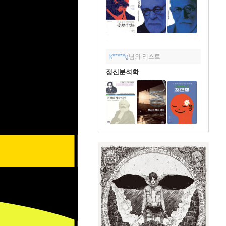
k*****g
님의 리스트
정신분석학