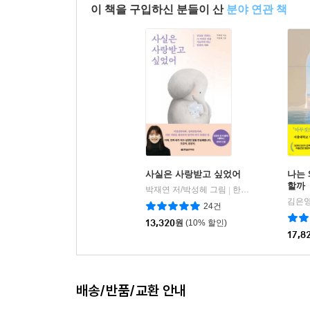
이 책을 구입하신 분들이 산
분야 연관 책
사실은 사랑받고 싶었어
나는 
할까
박재연 저/박성헤 그림
한빛라이프
|
김은영
24건
13,320
원
(10% 할인)
17,8
배송/반품/교환 안내