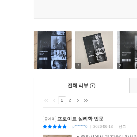
--- p.164
물론 이들 세 영역은 무 자르듯 엄격히 구분되어 있
즉각적인 욕망 충족을 중단시키고 때를 기다리려 
우리가 ‘안정된 퍼스낼리티’라고 말할 때, 모든 
협력해 자아를 골치 아프게 할 때가 있다. 결국
있을 수 있다.
3장에서 저자는 본능, 의식과 무의식, 불안의 
흐름에 관한 조감도를 제시한다.
--- p.197
“심리학과 예술의 정신 분석, 역사적 현상으로서 정
_아마존 독자 리뷰
2
2
4장에서는 퍼스낼리티의 역학이 개인의 인품, 성
전체 리뷰
(7)
성숙과 좌절, 만족, 고통, 긴장 등이 발생하는 보편
반동 형성, 고착, 퇴행) 형성, 성 본능에 따른 
1
2
미묘하고 정교한 역학 속에서 벌어지는 이 과정을 통
예가 많이 나오는데, 성격 형성부터 직업 선택의 
영향을 들여다보게끔 해준다.
프로이트 심리학 입문
종이책
p*******0
2026-06-13
신고
|
|
|
5장의 안정된 퍼스낼리티에 대한 논의로 책은 마
♣ 출판사에서 제공받아 작성