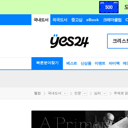
국내도서
외국도서
중고샵
eBook
크레마클럽
C
빠른분야찾기
베스트
신상품
이벤트
바이백
매
웰컴
국내도서
인문
심리
주제로 읽는