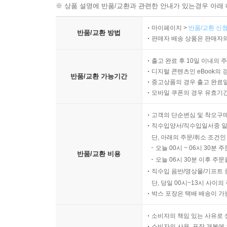
※ 상품 설명에 반품/교환과 관련한 안내가 있는경우 아래 
마이페이지 >
반품/교환 신청
반품/교환 방법
판매자 배송 상품은 판매자와
출고 완료 후 10일 이내의 
디지털 콘텐츠인 eBook의 
반품/교환 가능기간
중고상품의 경우 출고 완료일
모바일 쿠폰의 경우 유효기간(
고객의 단순변심 및 착오구
직수입양서/직수입일서중 일
단, 아래의 주문/취소 조건인
오늘 00시 ~ 06시 30분 
반품/교환 비용
오늘 06시 30분 이후 주문
직수입 음반/영상물/기프트 
단, 당일 00시~13시 사이
박스 포장은 택배 배송이 가
소비자의 책임 있는 사유로 
소비자의 사용, 포장 개봉에 