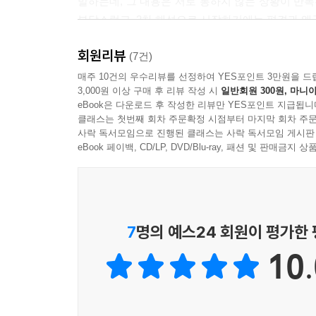
말하는데, 그 내용은 서로 통하지 않는 상황이 반복
--- p.81
부담스럽고, 2차 해석으로 시작하기에는 편견과 왜
퍼스낼리티에서 재촉하는 힘과 억제하는 힘은 부단
회원리뷰
『프로이트 심리학 입문』은 저명한 심리학자 캘빈
(7건)
--- p.89
지금까지 전 세계에서 꾸준히 읽히며 난해한 프로
매주 10건의 우수리뷰를 선정하여 YES포인트 3만원을 드
3,000원 이상 구매 후 리뷰 작성 시
일반회원 300원, 마니아
지금까지도 구매 후기와 도서 리뷰가 달리고, 무수한
그는 불안의 형태를 ①현실적 또는 객관적 불안, ②
eBook은 다운로드 후 작성한 리뷰만 YES포인트 지급됩니
--- p.105
클래스는 첫번째 회차 주문확정 시점부터 마지막 회차 주문
“프로이트를 어디서부터 시작해야 할지 알려준 정말
사락 독서모임으로 진행된 클래스는 사락 독서모임 게시판
_굿리즈 독자 리뷰
eBook 페이백, CD/LP, DVD/Blu-ray, 패션 및 판매금
인격의 발달은 대량의 에너지 전이 또는 대상이 대
는 변함이 없다. 변화되는 것은 대상밖에 없다.
프로이트의 생애와 시대를 소개하는 1장과 프로이
--- p.136
출발점은 퍼스낼리티가 무엇으로 구성되고 어떻게 
에너지의 일차적 원천이자 본능의 자리다. 이드는
7
명의 예스24 회원이 평가한
대치물이 높은 수준의 문화적인 목적을 가지고 있는 
사고하지 않고 오직 소망하고 행동한다. 한편 자아
--- p.141
10.
자아는 본능의 현실적 실현 여부에 초점을 맞춘다
초자아는 이상 세계를 대표하는 내적 도덕률이라 할
자아의 방어 기제는 하나의 보호 장치로서 채택된다
사람에게 피해를 주는 상황이 발생하면, 초자아가 
을 외양화하거나(투사), 위험을 감추거나(반동 형성)