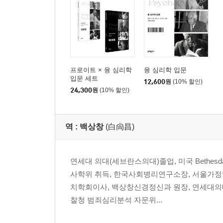
프로이트 × 융 심리학
융 심리학 입문
입문 세트
12,600
원
(10% 할인)
24,300
원
(10% 할인)
역 :
백상창
(白尙昌)
연세대 의대(세브란스의대)졸업, 미국 Bethe
사학위 취득, 한국사회병리연구소장, 서울가정
치학회이사, 백상창신경정신과 원장, 연세대의대 
찰청 범죄심리분석 자문위...