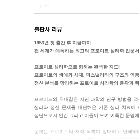
--- p.48
자아는 쾌락 원칙 대신에 현실 원칙을 따른다. 현실
출판사 리뷰
타날 때까지 에너지 배설을 연기하는 것이다.
--- p.49
1953년 첫 출간 후 지금까지
전 세계가 애독하는 최고의 프로이트 심리학 입문
초자아는 현실보다는 이상 세계를 대표한다고 할 수
도덕률이다.
프로이트 심리학으로 향하는 완벽한 지도!
--- p.53
프로이트의 생애와 시대, 퍼스낼리티의 구조와 역동
정신 분석을 망라하는 프로이트 심리학의 윤곽과 
본능의 목표는 매우 보수적으로 머물기를 바라고, 
--- p.67
프로이트의 위대함은 자연 과학의 연구 방법을 적
심리와 정신 문제를 대면해온 기존 심리 치료에 
이드에서 자아를 향한 에너지의 확산이 자아 발달의
집단으로서 인간 그리고 이들이 모여 이룩한 문명에
--- p.74
문제는 프로이트의 저작 목록이 방대하고 난해하다
이드의 요구에 대해 자아는 ‘좀 기다려’라고 말한다면,