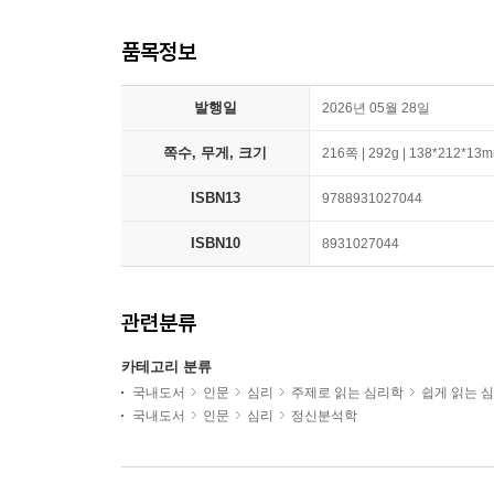
품목정보
발행일
2026년 05월 28일
쪽수, 무게, 크기
216쪽 | 292g | 138*212*13
ISBN13
9788931027044
ISBN10
8931027044
관련분류
카테고리 분류
국내도서
인문
심리
주제로 읽는 심리학
쉽게 읽는 
국내도서
인문
심리
정신분석학