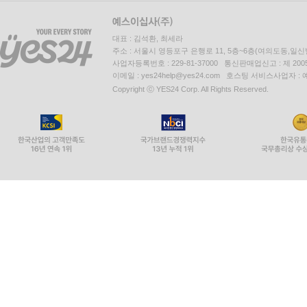
대표 : 김석환, 최세라
주소 : 서울시 영등포구 은행로 11, 5층~6층(여의도동,일신
사업자등록번호 : 229-81-37000 통신판매업신고 : 제 200
이메일 : yes24help@yes24.com 호스팅 서비스사업자 :
Copyright ⓒ YES24 Corp. All Rights Reserved.