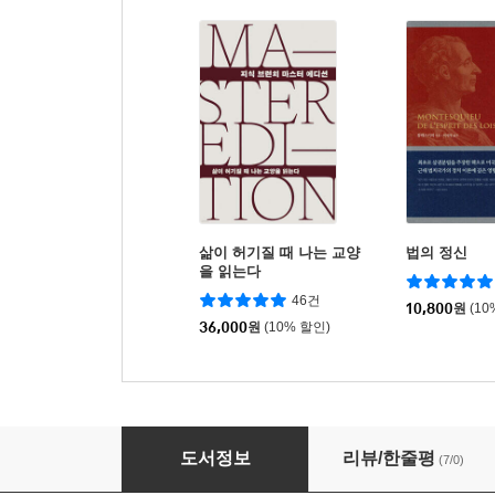
삶이 허기질 때 나는 교양
법의 정신
을 읽는다
46건
10,800
원
(10
36,000
원
(10% 할인)
프로이트 심리학 입문
도서정보
리뷰/한줄평
(7/0)