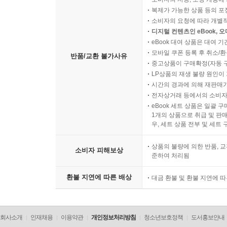
복제가 가능한 상품 등의 포장을 
소비자의 요청에 따라 개별
디지털 컨텐츠인 eBook, 
eBook 대여 상품은 대여 기
모바일 쿠폰 등록 후 취소/환
반품/교환 불가사유
중고상품이 구매확정(자동 
LP상품의 재생 불량 원인이 기
시간의 경과에 의해 재판매가
전자상거래 등에서의 소비자
eBook 세트 상품은 일괄 
1개의 상품으로 취급 및 판매
우, 세트 상품 전부 및 세트
상품의 불량에 의한 반품, 교
소비자 피해보상
준하여 처리됨
환불 지연에 따른 배상
대금 환불 및 환불 지연에 
회사소개
인재채용
이용약관
개인정보처리방침
청소년보호정책
도서홍보안내