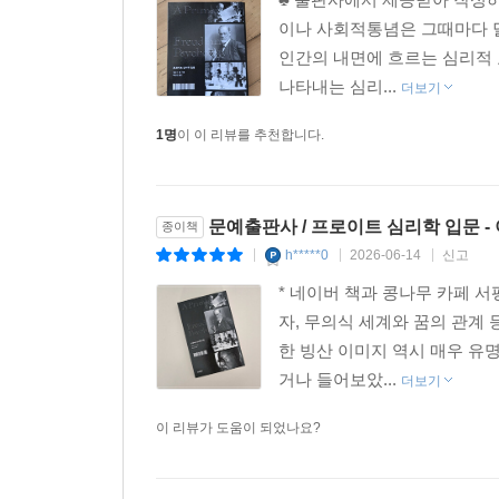
지칭하는 표현이다. 저자는 안정된 퍼스낼리티가 
이나 사회적통념은 그때마다 
사람도 불안과 고통에 대응하는 나름의 퍼스낼리티 
인간의 내면에 흐르는 심리적
나타내는 심리...
더보기
프로이트 심리학 입문자와 전공자 모두에게
프로이트를 향하는 지도가 되어줄 책
1명
이 이 리뷰를 추천합니다.
이처럼 저자는 프로이트 심리학의 역사와 맥락, 개
심리학 이론의 전체 윤곽을 독자에게 알기 쉽게 전달
문예출판사 / 프로이트 심리학 입문 
종이책
따로 정리되어 있어, 관심사에 따라 더 깊게 살
h*****0
2026-06-14
신고
|
|
|
심리학이라는 방대한 이론을 탐구하는 자신만의 지도
* 네이버 책과 콩나무 카페 
자, 무의식 세계와 꿈의 관계
한 빙산 이미지 역시 매우 유
거나 들어보았...
더보기
이 리뷰가 도움이 되었나요?