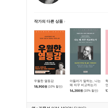
작가의 다른 상품
우월한 열등감
아들러가 말하는, 나는
학
왜 자꾸 비교하는가
18,900
원
(10% 할인)
16,200
원
(10% 할인)
1