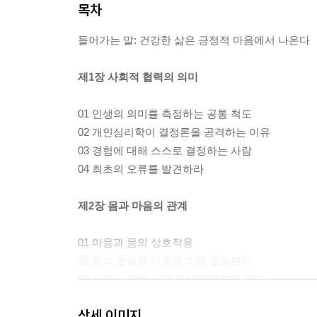
목차
들어가는 말: 건강한 삶은 긍정적 마음에서 나온다
제1장 사회적 협력의 의미
01 인생의 의미를 측정하는 공통 척도
02 개인심리학이 결정론을 공격하는 이유
03 경험에 대해 스스로 결정하는 사람
04 최초의 오류를 발견하라
제2장 몸과 마음의 관계
01 마음과 몸의 상호작용
02 몸의 발달은 마음에 의해 결정된다
03 심리는 특정 신체 증상에 영향을 준다
04 긴장하는 사람은 움직인다
상세 이미지
05 올바른 방식을 갖지 못하게 만든 원인들