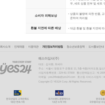
우, 세트 상품 전부 및 세트
상품의 불량에 의한 반품, 교
소비자 피해보상
준하여 처리됨
환불 지연에 따른 배상
대금 환불 및 환불 지연에 
회사소개
인재채용
이용약관
개인정보처리방침
청소년보호정책
도서홍보안내
대표 : 김석환, 최세라
주소 : 서울시 영등포구 은행로 11, 5층~6층(여의도동,일신
사업자등록번호 : 229-81-37000 통신판매업신고 : 제 200
이메일 : yes24help@yes24.com 호스팅 서비스사업자 :
Copyright ⓒ YES24 Corp. All Rights Reserved.