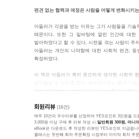
극을 받는다. 결국 자신의 노력을 증대시키고 기술을
편견 없는 협력과 애정은 사람을 어떻게 변화시키는
“그 바늘을 아래쪽으로 해야지! 흠집을 내잖아. 뭐하
아들러가 각광을 받는 이유는 그가 사람들을 기술
각 자신의 노력을 포기해 버릴 것이다. 전자와 같은
때문이다. 또한 그 밑바탕에 깔린 인간에 대한
지만, 반면 후자와 같이 되었다면 성장해서도 자기 
발아하였다고 할 수 있다. 시련을 겪는 사람이 주
을 사는 편이 낫다고 생각하게 될 것이다.
아들러는 개인의 나약함에 대한 사회적 편견, 동
---「인류 공헌을 위한 최고의 밑거름」중에서
확장하였다.
---「인류 공헌을 위한 최고의 밑거름」중에서
이 책은 아들러가 특히 중요하게 생각한 사회적 
받아들일 수 있도록 했다. 세부적으로는 몸과 마음,
맞게 분류하여 실제적인 도움을 얻도록 정리했다.
선명하게 알려 준다. 더불어 그러한 극복 노력에 있
회원리뷰
(16건)
비정상이라는 낙인을 찍을 수 있는 사람은 이 세상
매주 10건의 우수리뷰를 선정하여 YES포인트 3만원을 드
3,000원 이상 구매 후 리뷰 작성 시
일반회원 300원, 마니아
eBook은 다운로드 후 작성한 리뷰만 YES포인트 지급됩니
세상에서 무시당한 탓에 자신감이 없는 사람들, 내
클래스는 첫번째 회차 주문확정 시점부터 마지막 회차 주문