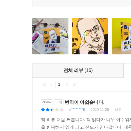
얻을 확률이 많아진다. 사소한 문제를 극복하는 
도달하게 된다. 드디어 용기와 자립심을 갖고 사회
그런데 이 문제의 해결은 개개의 인간이 갖고 있는
사회적인 관심이 절대적으로 필요하다. 협동이야말로
2
전체 리뷰
(16)
1
번역이 아쉽습니다.
eBook
구매
d********6
2020-11-28
신고
|
|
|
책 리뷰 처음 써봅니다. 책 읽다가 너무 아쉬
을 반복해서 읽게 되고 진도가 안나갑니다. 내