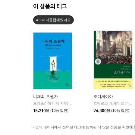
이 상품의 태그
#크레마클럽에있어요
니체의 초월자
오디세이아
프리드리히 니체 저/김철 편역
히읏
호메로스 저/페테르 파울 루벤스 그림/박문재 역
|
15,210
원
(10% 할인)
24,300
원
(10% 할인)
검색 페이지에서 선택된 태그에 등록된 더 많은 상품을 확인해 