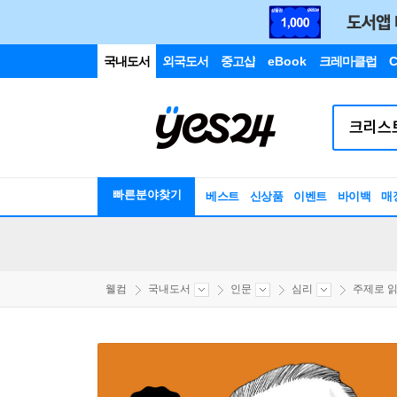
국내도서
외국도서
중고샵
eBook
크레마클럽
C
빠른분야찾기
베스트
신상품
이벤트
바이백
매
웰컴
국내도서
인문
심리
주제로 읽는