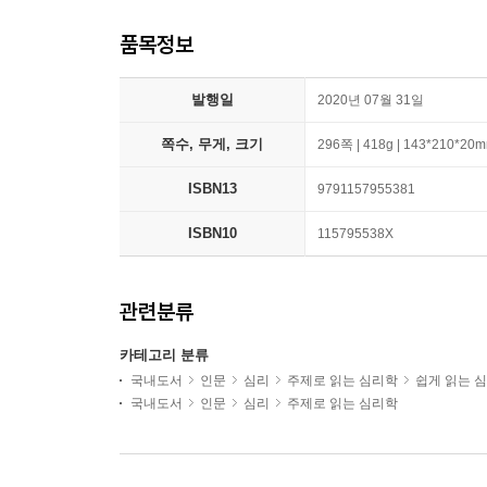
품목정보
발행일
2020년 07월 31일
쪽수, 무게, 크기
296쪽 | 418g | 143*210*20
ISBN13
9791157955381
ISBN10
115795538X
관련분류
카테고리 분류
국내도서
인문
심리
주제로 읽는 심리학
쉽게 읽는 
국내도서
인문
심리
주제로 읽는 심리학