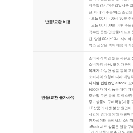
직수입양서/직수입일서중 일
단, 아래의 주문/취소 조건인
오늘 00시 ~ 06시 30분 
반품/교환 비용
오늘 06시 30분 이후 주문
직수입 음반/영상물/기프트 
단, 당일 00시~13시 사이
박스 포장은 택배 배송이 가
소비자의 책임 있는 사유로 
소비자의 사용, 포장 개봉에 
복제가 가능한 상품 등의 포장을 
소비자의 요청에 따라 개별
디지털 컨텐츠인 eBook, 
eBook 대여 상품은 대여 기
모바일 쿠폰 등록 후 취소/환
반품/교환 불가사유
중고상품이 구매확정(자동 
LP상품의 재생 불량 원인이 기
시간의 경과에 의해 재판매가
전자상거래 등에서의 소비자
eBook 세트 상품은 일괄 
1개의 상품으로 취급 및 판매