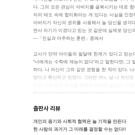
다. 그의 모든 관심이 아버지를 굴복시키는 데로 향
자의 태도 속에 합리화라는 게 있다는 사실을 인정하
아버지가 자신의 권위를 사용해서 늘 당신을 생각대
면서 자기가 이겼다고 믿는 것 같은데 실제로 당신의
---「진실과 마주하는 훈련」중에서
교사가 만약 아이들의 발달에 한계가 있다고 믿는다
“너에게는 수학에 재능이 없다”라고 말한다면, 그
하다. 나 자신이 그와 같은 경험을 한 적이 있다.
않다고 확신하고 있었다. 그러던 어느 날 나 자신도
대한 나의 태도 전체를 완전히 뒤바꿔 놓았다. 이전
을 높이기 위해 모든 기회를 이용했다. 그 결과 나
나면서부터의 능력이라든가 하는 논리의 과오를 이
출판사 리뷰
---「결함을 바라보는 태도가 영향을 미친다」중에
개인의 용기와 사회적 협력은 늘 기적을 만든다
인생 초기의 노력이 훗날의 성공을 위한 가장 좋은 
한 사람의 과거가 그 미래를 결정할 수는 없다!!
보자. 아이가 일하는 걸 보고 우리는 매우 멋진 모자