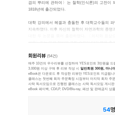
겹의 뿌리에 관하여〉는 철학(인식론)의 고전이 
그것은 지혜와 힘과 행운이다.
1818년에 출간되었다.
나는 마지막에 열거한 행운이 가장 많은 일을 할 수
할을 하려 우리를 재빨리 멀리 운반해 가기도 하고,
대학 강의에서 헤겔과 충돌한 후 대학교수들의 파
못한다. 이때 이 노력이나 분투가 노(櫓)의 역할
지속하였다. 이후 자신의 철학이 자연과학의 증명
회오리바람이 일어나 우리가 지금까지 전진해 온 
대한 두 논문을 묶어 출판하였다. 〈의지와 표상으
그러나 순풍이 불어올 때 우리를 계속해서 전진하게 
보유〉라는 인생 전반에 관한 수필이 담긴 책을 출
인의 격언은 매우 적절하고 훌륭하게 표현하고 있다
‘그대의 자식에게 행운을 주어 바다에 내던지라.’
회원리뷰
쇼펜하우어는 1820년대에 동양학자 프리드리히 마
(54건)
--- p.100~101, 「지배적인 힘의 원천은 지혜와
도달한 결론과 같은 것이 있음을 깨닫게 되었다.
매주 10건의 우수리뷰를 선정하여 YES포인트 3만원을 드
3,000원 이상 구매 후 리뷰 작성 시
일반회원 300원, 마니아
먼 과거의 동양 사상가들이 서양과는 전혀 다른 
우리의 격언은 이래야 하지 않을까. ‘악마들에게 제
eBook은 다운로드 후 작성한 리뷰만 YES포인트 지급됩니
생각했다. 이 발견을 쇼펜하우어는 글로 써서 
정도의 수고와 시간과 불편, 번거로움, 돈 또는 인내
클래스는 첫번째 회차 주문확정 시점부터 마지막 회차 주문
서양철학과 동양철학 간의 유사성을 말한 철학자
사락 독서모임으로 진행된 클래스는 사락 독서모임 게시판
그리고 이 제물이 크면 클수록 불행은 적어지고 멀리
19세기 말에 유명해지면서 많은 사상가에게 영향을
eBook 페이백, CD/LP, DVD/Blu-ray, 패션 및 판매금
것이 보험료이다. 이것은 모든 사람이 악마의 제단에
--- p.109, 「현명한 사람은 악마들에게 제물을 많
인간의 고통과 욕망 그리고 그것들을 이해하고 대
54
명
그대 세상을 잃었다 해도