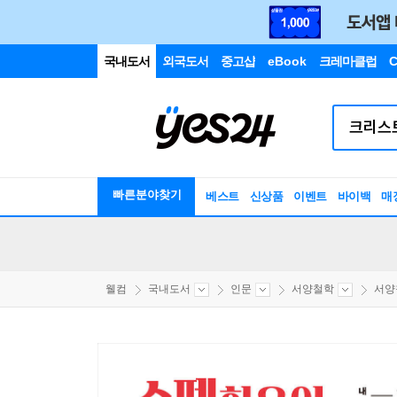
국내도서
외국도서
중고샵
eBook
크레마클럽
C
빠른분야찾기
베스트
신상품
이벤트
바이백
매
웰컴
국내도서
인문
서양철학
서양