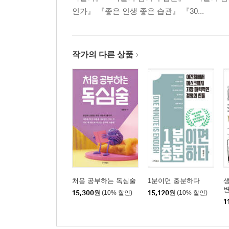
인가』 『좋은 인생 좋은 습관』 『30...
작가의 다른 상품
처음 공부하는 독심술
1분이면 충분하다
생
변
15,300
원
(10% 할인)
15,120
원
(10% 할인)
1