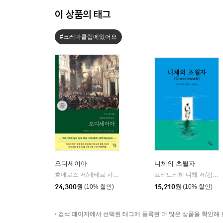
이 상품의 태그
#크레마클럽에있어요
오디세이아
니체의 초월자
호메로스 저/페테르 파울 루벤스 그림/박문재 역
현대지성
프리드리히 니체 저/김철 편역
|
24,300
원
(10% 할인)
15,210
원
(10% 할인)
검색 페이지에서 선택된 태그에 등록된 더 많은 상품을 확인해 