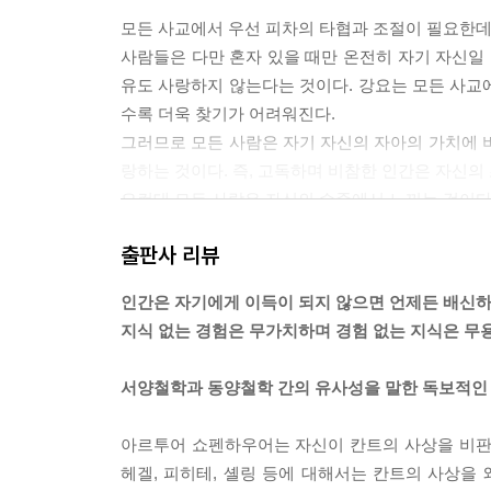
모든 사교에서 우선 피차의 타협과 조절이 필요한데
사람들은 다만 혼자 있을 때만 온전히 자기 자신일 
유도 사랑하지 않는다는 것이다. 강요는 모든 사교에
수록 더욱 찾기가 어려워진다.
그러므로 모든 사람은 자기 자신의 자아의 가치에 
랑하는 것이다. 즉, 고독하며 비참한 인간은 자신의
요컨대 모든 사람은 자신의 수준에서 느끼는 것이다
--- p.37~38, 「자기 자신이 전부이며 전 재산이다
출판사 리뷰
질투의 능동적인 면에 대해서는 이 정도로 그치고, 
인간은 자기에게 이득이 되지 않으면 언제든 배신
러므로 우리는 질투를 불러일으키는 일이 있어서는 
지식 없는 경험은 무가치하며 경험 없는 지식은 무
무릇 귀족에는 세 종류가 있다.
첫째 출생과 위계에 의한 귀족, 둘째 돈에 의한 귀족
서양철학과 동양철학 간의 유사성을 말한 독보적인
이 중에서 마지막 귀족이야말로 가장 고귀한 것으로
을 받게 될 것이다.
아르투어 쇼펜하우어는 자신이 칸트의 사상을 비판
--- p.65, 「질투는 인간의 자연스러운 감정이지
헤겔, 피히테, 셸링 등에 대해서는 칸트의 사상