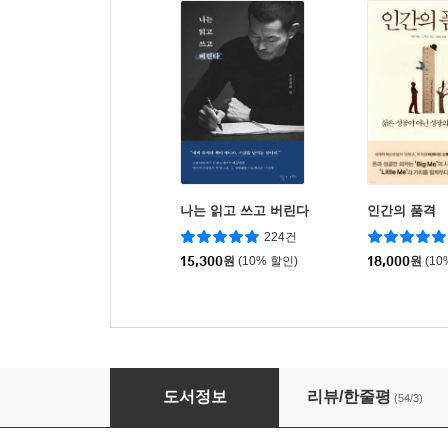
나는 읽고 쓰고 버린다
인간의 품격
224건
15,300
원
(10% 할인)
18,000
원
(10
쇼펜하우어 인생 편의점
도서정보
리뷰/한줄평
(54/3)