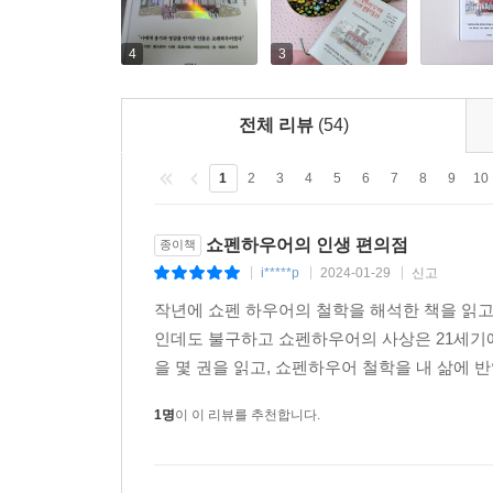
--- p.167~168, 「같은 사람을 존경하는 동시에
동양철학에 대한 관심과 이해는 서양과 동양철학 
하였다.
4
3
자기의 사사로운 일은 비밀로 하고, 친한 사람에게도
것이 바람직하다. 왜냐하면, 그들에게 자기의 사사로
쇼펜하우어의 철학은 우리 인간의 존재와 세계에 대한
남들에게 자기의 지능을 표시할 때 말보다 침묵으로 
전체 리뷰
(54)
더욱 깊이 있게 이해하고 체험할 수 있는지에 대한
고 말할 경우와 침묵을 지킬 때는 그 횟수가 거의 
탐구하고자 하는 가장 뛰어난 철학자로 기억되고 있
는 이득을 저버리는 수가 많다.
1
2
3
4
5
6
7
8
9
10
--- p.202~203, 「사사로운 비밀을 알려주면 뜻
쇼펜하우어의 인생 편의점
종이책
모든 생물이 숨을 돌이킬 새도 없이 고생하면서 살
i*****p
2024-01-29
신고
|
|
|
할 일이 없게 된다. 그리하여 인간이 다음에 해야 
작년에 쇼펜 하우어의 철학을 해석한 책을 읽고
말해서 권태에서 벗어나는 일이다.
인데도 불구하고 쇼펜하우어의 사상은 21세기에
인간은 일단 모든 물질적 및 정신적인 불행에서 벗
을 몇 권을 읽고, 쇼펜하우어 철학을 내 삶에 반
으로 세월을 보낸 과거의 일들을 다행하게 생각한다
--- p.233, 「삶은 우리가 고역으로 갚아야 할 의
1명
이 이 리뷰를 추천합니다.
이 세상의 지옥은 단테가 그린 지옥을 능가하며 인