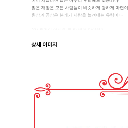
이미 저질러진 일은 아무리 후회해도 소용없다
많은 재앙은 모든 사람들이 비슷하게 당하게 마련
환상과 공상은 본래가 사람을 놀려대는 유령이다
2장 운명의 여신은 두 팔 벌려 맞이하라
지배적인 힘의 원천은 지혜와 힘과 행운이다
상세 이미지
현명한 사람은 악마들에게 제물을 많이 준다
처세에 정통한 사람은 경거망동하거나 우유부단하
PART 2. 처세에 관하여
3장 슬픔은 어떻게 삶의 지혜가 되는가
현명한 사람은 기쁨을 찾기보다 슬픔이 없기를 요
우리를 슬프게 하는 것이 무엇인가를 살펴보라
그대는 왜 백년대계로 터무니없이 속을 썩이느냐?
4장 삶의 무기가 되는 인간관계를 그려라
세상을 살아가려면 많은 주의와 관용을 필요로 한