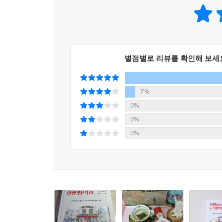
쇼펜하우어는 서양철학의 중요한 인물로, 그의 이
한탄하지 말라, 이는 아무것도 아니리니
끼쳤다. 그는 19세기 독일의 주요 철학자 중 한 사
그대 세상을 손에 넣었다 해도
남겼다.
기뻐하지 말라, 이는 아무것도 아니리니
괴로움도 기쁨도 언젠가는 사라지게 마련이거늘
쇼펜하우어는 초기에 사업가로서의 경력을 쌓았지만
세상을 다만 스쳐서 지나가리라
별점별로 리뷰를 확인해 보세
그의 작품 "의지와 표상으로서의 세계"에서 그는 
이 또한 아무것도 아니리니
개념을 중심으로 세상을 이해했으며, 이는 그의 
안바리도 헤이리(12세기의 페르시아 시인)
그것들을 이해하고 대처하는지에 대해 많은 글을 썼
7%
비관적인 시각으로 평가되곤 한다.
0%
그런데 이 유익한 견해에 도달하는 길을 가로막는 것
0%
다.
쇼펜하우어는 동양철학에도 큰 관심을 가지고 있었고
0%
--- p.135, 「현명한 사람은 기쁨을 찾기보다 슬
동물의 권리에 대한 초기 지지자로서, 동물에 대한
고결한 성격이나 천재적인 기질을 가진 사람들은 
인간에 대한 존재의 본질을 탐구하고자 한 가장 뛰
러 곧잘 남에게 속아 넘어가고, 그렇지 않으면 농락
그러나 같은 사람을 존경하는 동시에 뜨겁게 사랑
쇼펜하우어는 독특한 철학적 견해와 깊은 인간 이해
은 그 이상의 것을 기준으로 하여 판단을 내리기 
세상을 이해하는 새로운 방법을 제시하였고, 그의 
다. 따라서 천재적인 사람은 평범한 사람의 생각이나
그리고 이 둘을 극복하는 방법에 대해 깊이 있는 통