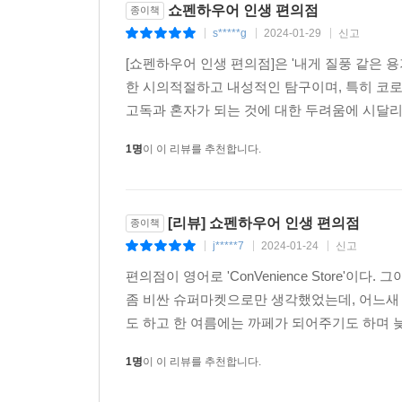
두목, 즉 정복자가 있다.
쇼펜하우어 인생 편의점
종이책
그리하여 수십 만의 인간을 두 파로 갈라놓고 서로
s*****g
2024-01-29
신고
|
|
|
를 쏘아대라고 외친다. 그러자 고맙게도 그들은 이
[쇼펜하우어 인생 편의점]은 '내게 질풍 같은
--- p.243, 「단테는 어디서 지옥의 표본과 이미
한 시의적절하고 내성적인 탐구이며, 특히 코로
고독과 혼자가 되는 것에 대한 두려움에 시달리
인간의 이런 한 토막 꿈같은 생애에 비하면, 그 앞
어떤 놈은 오랜 동면에 대비하여 잠자리를 마련하고
1명
이 이 리뷰를 추천합니다.
지만, 대부분 곤충은 죽음의 팔에 안겨 영원히 잠들
되려고 한다.
이것은 모두가 자연이 주는 불멸의 가르침이 아니겠는
[리뷰] 쇼펜하우어 인생 편의점
종이책
쪽만이 유독 삶을 위태롭게 하는 것이 아님을 보여 
j*****7
2024-01-24
신고
|
|
|
--- p.272~273, 「자연은 삶과 죽음 사이에 본질적으로 
편의점이 영어로 'ConVenience Store'
좀 비싼 슈퍼마켓으로만 생각했었는데, 어느새
도 하고 한 여름에는 까페가 되어주기도 하며 늦
1명
이 이 리뷰를 추천합니다.