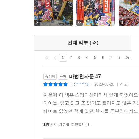
3
23
6
전체 리뷰
(58)
1
2
3
4
5
6
7
마법천자문 47
종이책
구매
c*******3
2020-06-20
신고
|
|
|
처음에 이 책은 스테디셀러라서 알게 되었어요.
아이들. 읽고 읽고 또 읽어도 질리지도 않은
재미로 읽었던 책에 있던 한자를 공부하니저도 
1명
이 이 리뷰를 추천합니다.