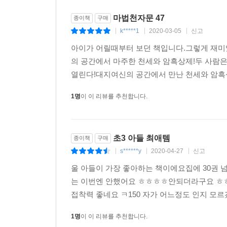
마법천자문 47
종이책
구매
k*****1
2020-03-05
신고
|
|
|
아이가 어릴때부터 보던 책입니다.그렇게 재미
의 공간에서 마주한 천세와 암흑상제!두 사람은
열린다!대지여신의 공간에서 만난 천세와 암흑상
1명
이 이 리뷰를 추천합니다.
초3 아들 최애템
종이책
구매
s******y
2020-04-27
신고
|
|
|
울 아들이 가장 좋아하는 책이에요집에 30권 
는 이번엔 안했어요 ㅎㅎㅎㅎ안되더라구요 ㅎㅎ
접착력 좋네요 ㅋ150 자가 어느정도 인지
1명
이 이 리뷰를 추천합니다.