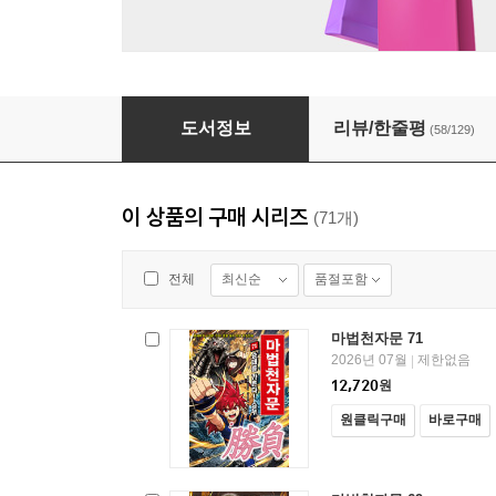
마법천자문 47권
도서정보
리뷰/한줄평
(58/129)
이 상품의 구매 시리즈
(71개)
최신순
품절포함
전체
마법천자문 71
2026년 07월
제한없음
|
12,720
원
원클릭구매
바로구매