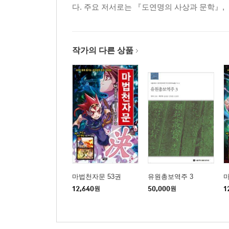
다. 주요 저서로는 『도연명의 사상과 문학』, 『
작가의 다른 상품
마법천자문 53권
유원총보역주 3
마
12,640
원
50,000
원
1