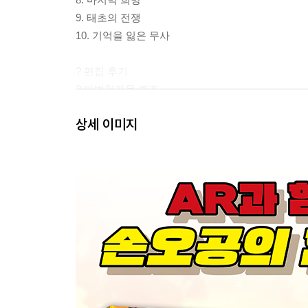
9. 태초의 전쟁
10. 기억을 잃은 무사
? 편집 후기
? 마법천자문 퀴즈
? 한자 쓰기 연습장
상세 이미지