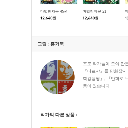
마법천자문 45권
마법천자문 21
마
12,640
원
12,640
원
1
그림 :
홍거북
프로 작가들이 모여 만
『나르샤』를 만화잡지 
학킹왕짱』, 『만화로 보는
등이 있습니다
작가의 다른 상품