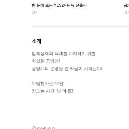
한 눈에 보는 YES24 단독 선출간
e
상시
상
소개
암흑상제의 육체를 차지하기 위한
치열한 공방전!
광명계의 운명을 건 싸움이 시작된다!
마법천자문 47권
잠드는 시간! 밤 야 夜!
◎ 47권 소개