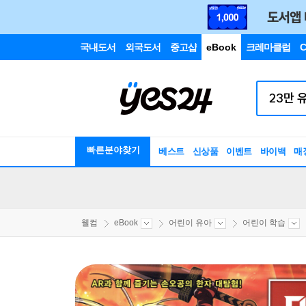
국내도서
외국도서
중고샵
eBook
크레마클럽
C
빠른분야찾기
베스트
신상품
이벤트
바이백
매
웰컴
eBook
어린이 유아
어린이 학습