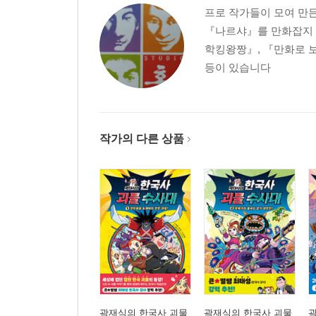
프로 작가들이 모여 만
『나르샤』를 만화잡지 
학킹왕짱』, 『만화로 보는
등이 있습니다
작가의 다른 상품
곽재식의 한국사 괴물
곽재식의 한국사 괴물