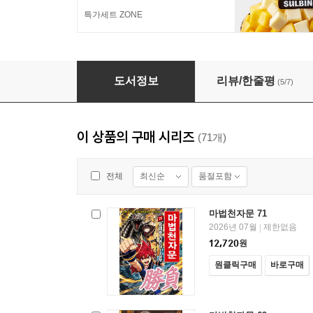
특가세트 ZONE
마법천자문 29
도서정보
리뷰/한줄평
(5/7)
이 상품의 구매 시리즈
(71개)
최신순
품절포함
전체
마법천자문 71
2026년 07월
제한없음
|
12,720
원
원클릭구매
바로구매