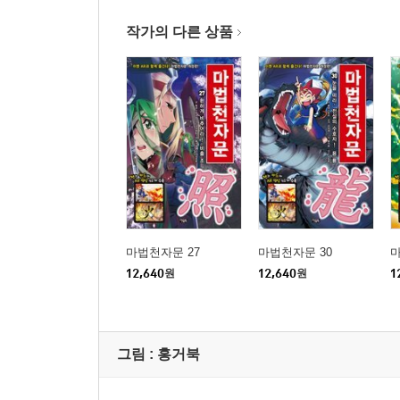
작가의 다른 상품
마법천자문 27
마법천자문 30
마
12,640
원
12,640
원
1
그림 :
홍거북