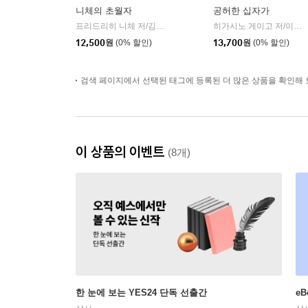
니체의 초월자
공허한 십자가
프리드리히 니체 저/김철 편역
히읏
히가시노 게이고 저/이선희 역
|
12,500
원
(0% 할인)
13,700
원
(0% 할인)
검색 페이지에서 선택된 태그에 등록된 더 많은 상품을 확인해 
이 상품의 이벤트
(8개)
한 눈에 보는 YES24 단독 선출간
e