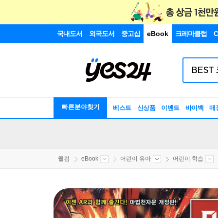
국내도서
외국도서
중고샵
eBook
크레마클럽
C
빠른분야찾기
베스트
신상품
이벤트
바이백
매
웰컴
eBook
어린이 유아
어린이 학습