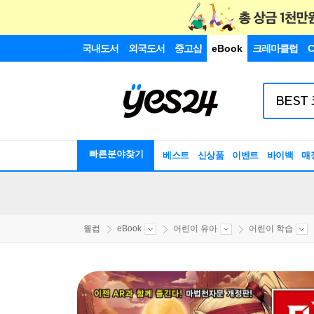
국내도서
외국도서
중고샵
eBook
크레마클럽
C
빠른분야찾기
베스트
신상품
이벤트
바이백
매
웰컴
eBook
어린이 유아
어린이 학습