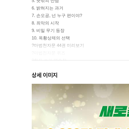
5. 뜻밖의 만남
6. 밝혀지는 과거
7. 손오공, 넌 누구 편이야?
8. 죄악의 시작
9. 비밀 무기 등장
10. 옥황상제의 선택
?마법천자문 44권 미리보기
?마법천자문 퀴즈
?한자 쓰기 연습장
상세 이미지