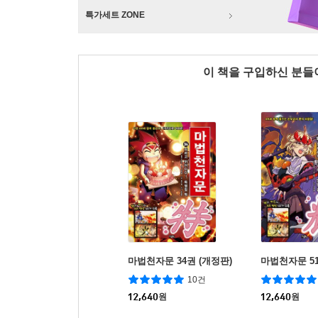
특가세트 ZONE
이 책을 구입하신 분
마법천자문 34권 (개정판)
마법천자문 5
10건
12,640
원
12,640
원