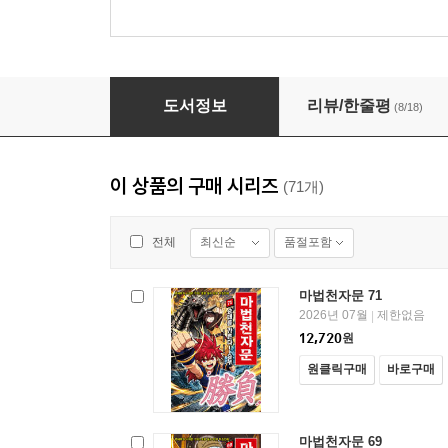
마법천자문 43권 (개정판)
도서정보
리뷰/한줄평
(8/18)
이 상품의 구매 시리즈
(71개)
최신순
품절포함
전체
마법천자문 71
2026년 07월
제한없음
|
12,720
원
원클릭구매
바로구매
마법천자문 69