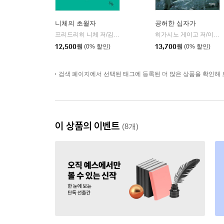
니체의 초월자
공허한 십자가
프리드리히 니체 저/김철 편역
히읏
히가시노 게이고 저/이선희 역
|
12,500
원
(0% 할인)
13,700
원
(0% 할인)
검색 페이지에서 선택된 태그에 등록된 더 많은 상품을 확인해 
이 상품의 이벤트
(8개)