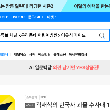
D/LP
DVD/BD
문구
/GIFT
티켓
장안내
채널예스
사락
예스펀딩
클래스24
독서유형검사
RBTI Lab
독서유형검사
AI 일문백답
의견 남기면 YES상품권!
소득공제
PDF
곽재식의 한국사 괴물 수사대 1
eBook