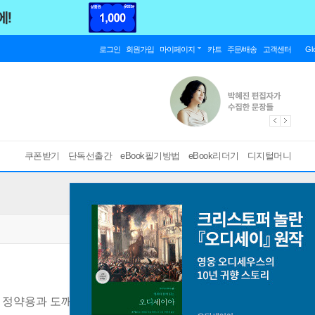
로그인
회원가입
마이페이지
카트
주문/배송
고객센터
Gl
쿠폰받기
단독선출간
eBook필기방법
eBook리더기
디지털머니
정약용과 도깨비의 한판 대결!
[ PDF ]