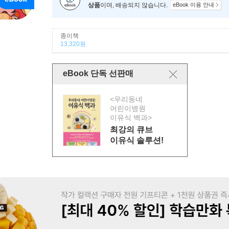
상품
이며, 배송되지 않습니다.
eBook 이용 안내
종이책
13,320원
eBook 단독 선판매
<우리동네
어린이병원
이유식 백과>
최강의 큐브
이유식 솔루션!