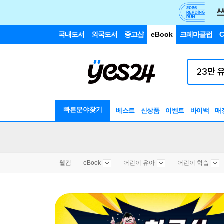
국내도서
외국도서
중고샵
eBook
크레마클럽
C
빠른분야찾기
베스트
신상품
이벤트
바이백
매
웰컴
eBook
어린이 유아
어린이 학습