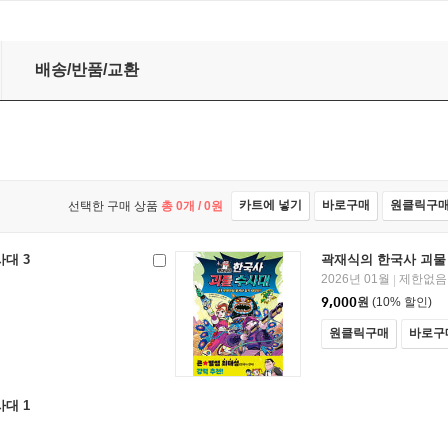
배송/반품/교환
카트에 넣기
바로구매
원클릭구
선택한 구매 상품
총
0
개 /
0
원
대 3
곽재식의 한국사 괴물 
2026년 01월
제한없음
|
9,000
원
(10% 할인)
원클릭구매
바로구
대 1