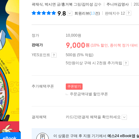
곽재식
,
박시연
글/
홍거북
그림/
김미성
감수
주니어김영사
20
9.8
회원리뷰(
13
건)
판매지수 12
정가
10,000원
9,000
원
판매가
(10% 할인, 종이책 정가 대비 
YES포인트
500원 (5% 적립)
5만원이상 구매 시 2천원 추가적립
추가혜택쿠폰
쿠폰받기
주문금액대별 할인쿠폰
결제혜택
카드/간편결제 혜택을 확인하세요
이 상품은 구매 후 지원 기기에서
예스24 eBook앱