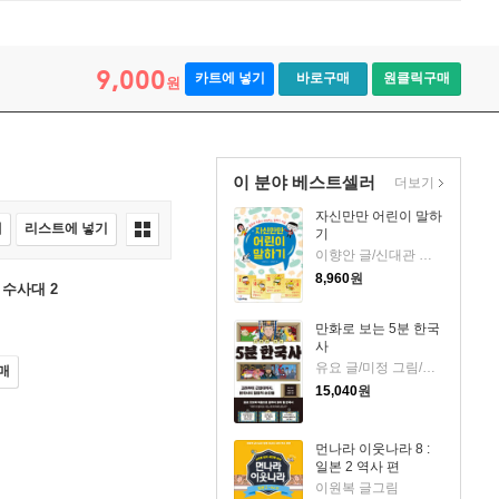
9,000
카트에 넣기
바로구매
원클릭구매
원
이 분야 베스트셀러
더보기
자신만만 어린이 말하
매
리스트에 넣기
기
이향안 글/신대관 그림
8,960
원
수사대 2
만화로 보는 5분 한국
사
유요 글/미정 그림/신병주 감수
매
15,040
원
먼나라 이웃나라 8 :
일본 2 역사 편
이원복 글그림