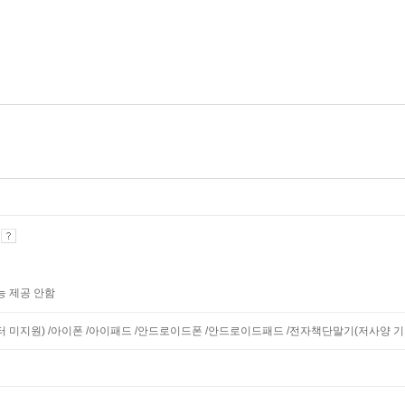
기
능 제공 안함
니터 미지원) /아이폰 /아이패드 /안드로이드폰 /안드로이드패드 /전자책단말기(저사양 기기 