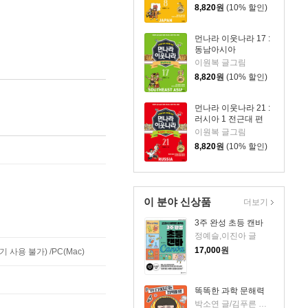
8,820
원
(10% 할인)
먼나라 이웃나라 17 :
동남아시아
이원복 글그림
8,820
원
(10% 할인)
먼나라 이웃나라 21 :
러시아 1 전근대 편
이원복 글그림
8,820
원
(10% 할인)
이 분야 신상품
더보기
3주 완성 초등 캔바
정예슬,이진아 글
17,000
원
사용 불가) /PC(Mac)
똑똑한 과학 문해력
박소연 글/김푸른 그림