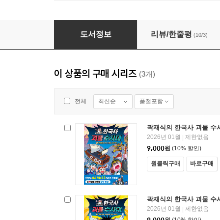
곽재식의 한국사 괴물 수사대 1
도서정보
리뷰/한줄평
(10/3)
이 상품의 구매 시리즈
(3개)
최신순
품절포함
전체
곽재식의 한국사 괴물 수사
2026년 01월
제한없음
|
9,000
원
(10% 할인)
원클릭구매
바로구매
곽재식의 한국사 괴물 수사
2026년 01월
제한없음
|