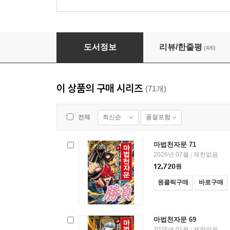
마법천자문 34권 (개정판)
도서정보
리뷰/한줄평
(4/6)
이 상품의 구매 시리즈
(71개)
최신순
품절포함
전체
마법천자문 71
2026년 07월
제한없음
|
12,720
원
원클릭구매
바로구매
마법천자문 69
2026년 01월
제한없음