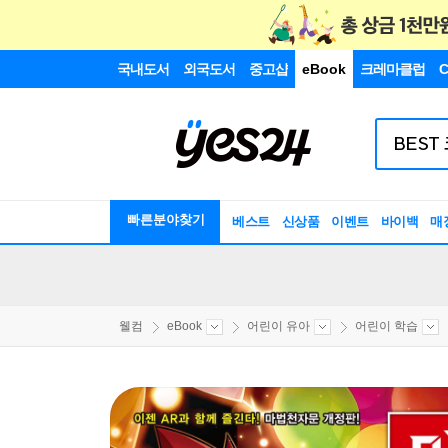
국내도서
외국도서
중고샵
eBook
크레마클럽
C
빠른분야찾기
베스트
신상품
이벤트
바이백
매
웰컴
eBook
어린이 유아
어린이 학습