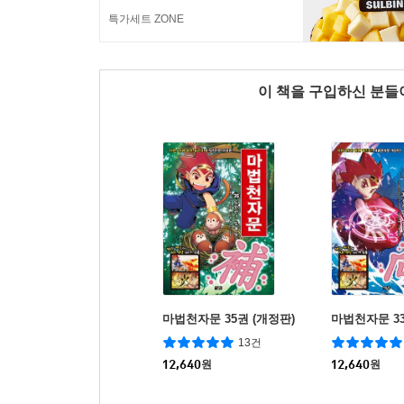
특가세트 ZONE
이 책을 구입하신 분
마법천자문 35권 (개정판)
마법천자문 33
13건
12,640
원
12,640
원