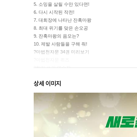
5. 소밍을 살릴 수만 있다면!
6. 다시 시작된 작전!
7. 대회장에 나타난 잔혹마왕
8. 최대 위기를 맞은 손오공
9. 잔혹마왕의 음모는?
10. 제발 사람들을 구해 줘!
?마법천자문 34권 미리보기
?마법천자문 퀴즈
?한자 쓰기 연습장
상세 이미지