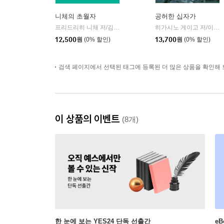
니체의 초월자
공허한 십자가
프리드리히 니체 저/김철 편역
히읏
히가시노 게이고 저/이선희 역
|
12,500
원
(0% 할인)
13,700
원
(0% 할인)
검색 페이지에서 선택된 태그에 등록된 더 많은 상품을 확인해 
이 상품의 이벤트
(8개)
한 눈에 보는 YES24 단독 선출간
e