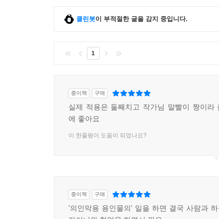
조직에서 흔히 일어나는 상황을 눈앞에 그리듯 다뤘
요소가 많이 필요한 스타트업 실무자와 창업가, 취
클린봇
이 부적절한 글을 감지 중입니다.
1
종이책
구매
실제 적용은 둘째치고 작가님 말빨이 짱이라
에 좋아요
이 한줄평이 도움이 되었나요?
종이책
구매
'의인막용 용인물의' 일을 하면 결국 사람과 하