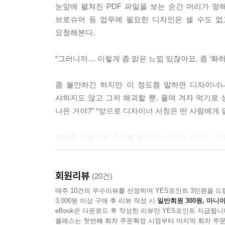
눈앞에 펼쳐진 PDF 파일을 보는 순간 머리가 멍해진
디자이너는 우리의 제품과 서비스의 장점을 잘 살
브로슈어 등 업무에 필요한 디자인은 셀 수도 없
지에 혹하지 않도록 합니다. 우리가 어떤 일을 하
요청해본다.
합시다. 또한 업종에 대한 이해, 업무 카테고리에 
엔 모를 수도 있습니다. 처음 경험하는 것일 수도 
“그러니까… 이렇게 좀 맑은 느낌 있잖아요. 좀 ‘화하
다’라는 고집만 있다면 좋지 않겠죠. 동료와의 업무
야기를 나누어봐야 하겠습니다.
좀 불안하긴 하지만 이 정도쯤 말하면 디자이너니
--- p.71~72
샤하지도 않고 그저 해괴할 뿐. 울며 겨자 먹기로 
나온 거야?” “앞으로 디자이너 서칭은 딴 사람에게 맡
디자인은 업무의 어느 한 부분에 존재하는 것이 아
점이라기보다는 큰 프레임에 가깝습니다. 디자이너는
참담한 마음으로 주위를 둘러보니, 이런 식으로 그
가 제조, 개발을 진행할 수 있도록 만듭니다. 영업
개선점을 파악하여 계획을 순환시킵니다. 디자이너는
‘내 디자인 감각이 문제일까…?’
서는 시장과 고객에게 우리의 메시지를 전달하는 역
회원리뷰
업무에 필요한 것은 감각이 아니라 언어다
(20건)
는 혼돈의 전장에서 통역사이자 전령이 됩니다. 디자
매주 10건의 우수리뷰를 선정하여 YES포인트 3만원을 드
리며 회의를 하게 될 것이고, 자기만 알고 있는 언
3,000원 이상 구매 후 리뷰 작성 시
일반회원 300원, 마니아
돈은 돈대로 쓰고, 열은 열대로 받고, 피로는 
--- p.106~107
eBook은 다운로드 후 작성한 리뷰만 YES포인트 지급됩니
디자이너가 마냥 실력이 없어서도 아니다. 문제는 
클래스는 첫번째 회차 주문확정 시점부터 마지막 회차 주문