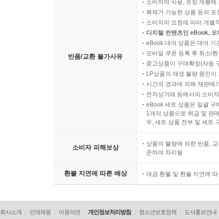
소비자의 사용, 포장 개봉에 
복제가 가능한 상품 등의 포장을 
소비자의 요청에 따라 개별
디지털 컨텐츠인 eBook, 
eBook 대여 상품은 대여 기
모바일 쿠폰 등록 후 취소/환
반품/교환 불가사유
중고상품이 구매확정(자동 
LP상품의 재생 불량 원인이 기
시간의 경과에 의해 재판매가
전자상거래 등에서의 소비자
eBook 세트 상품은 일괄 
1개의 상품으로 취급 및 판매
우, 세트 상품 전부 및 세트
상품의 불량에 의한 반품, 교
소비자 피해보상
준하여 처리됨
환불 지연에 따른 배상
대금 환불 및 환불 지연에 
회사소개
인재채용
이용약관
개인정보처리방침
청소년보호정책
도서홍보안내