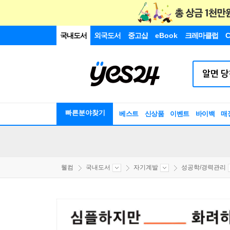
국내도서
외국도서
중고샵
eBook
크레마클럽
C
빠른분야찾기
베스트
신상품
이벤트
바이백
매
웰컴
국내도서
자기계발
성공학/경력관리