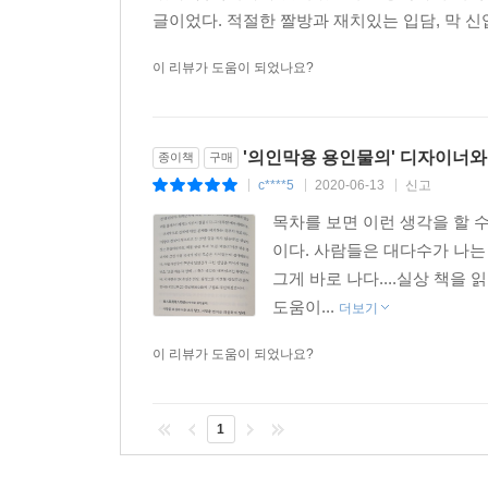
종 예상치 못한 순간에 고통을 줍니다. 미세한 커뮤
글이었다. 적절한 짤방과 재치있는 입담, 막 신
강조하는 것은 ‘효율성’이다. 직장에서 만나는 
가 잘못된 것인지, 상대방이 나에게 어떤 의도를 
헤어짐까지가 하나의 프로젝트인 것이다. 나의 
고 점점 기분이 나빠집니다. 나중엔 그때 왜 이 말
이 리뷰가 도움이 되었나요?
하나라도 더 나은 방법을 찾아내고 일을 진전시키라
페이퍼 컷을 피할 수 없습니다. 서로 비즈니스 매너
것을 말할 때 지나치게 미안해하는 것, 구구절절 양
--- p.221~222
'의인막용 용인물의' 디자이너와
종이책
구매
감각에는 기준을, 욕망에는 근거를
어차피 천년만년 회사에 몸담을 것도 아니고, 여러
c****5
2020-06-13
신고
|
|
|
마음 안 다치고 시간 안 버리는 디자인 업무 매뉴얼
입니다. 이때 여러분의 제품이나 앱, 서비스, 홈
목차를 보면 이런 생각을 할 수
다. 디자이너와 말이 잘 통한다는 것, 말 통하는 
이러한 ‘효율성’의 측면에서 디자인의 역할은 더욱
이다. 사람들은 대다수가 나는
이너는 대부분 자기가 잘난 줄을 알기 때문에 비쌉
취향을 반영해서 남몰래 자기만족을 얻는 과정도 아
그게 바로 나다....실상 책을
내 생계가 달린 일이라면 그때부터 디자인이 주는 
다만 이 책은 디자인 본연의 역할을 분명히 짚으면서
도움이...
더보기
부딪히는 단순하고 슬픈 현실을 직시한다. 그저 
--- p.238~239
이 리뷰가 도움이 되었나요?
결과는 안 나오고 뭐가 잘못된 건지도 당최 모르겠는
발 한 발 내딛는다. 어떻게 하면 함께 일하는 
결정권자들이 잊지 말아야 할 것은 디자인이 사업체
1
것은 틀림없다. 하지만 나 혼자 보고 행복한 얼굴
들여 디자인 업무를 진행한다. 저자의 질문은 마침내