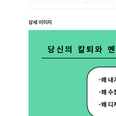
쟤랑 일할 땐 왜 힘들까: 디자이너를 둘러싼 사람들
2. 싸우지 말고 일합시다
상세 이미지
대표님이 화려한 걸 좋아하세요: 누굴 위한 디자인
우주적이고 유쾌한 사각형이라니: 정확한 디렉션에
심플하지만 화려하게 해주세요: 내 욕망 나도 몰라
위에서 컨펌이 안 나는데 어떡해: 일정이 자꾸 늦
디자인은 재활용이 어렵습니다: 목적과 용도를 정
집에서 일하면 안 되나요?: 재택근무 디자이너와 일
말 한마디 없는데 믿음이 가: 스타일이 다른 디자이
보챈다고 쌀이 밥이 되나요: ‘대충, 빨리, 잘’ 하는 법
대표님 옆에서 살살 웃는 쟤가 싫어: 귀에만 달콤한
기왕 한다면 하얗게 불태워보자: 디자인 회의의 정
3. 다치지 말고 일합시다
솔직히 말해서 맘에 안 들어: 피드백은 죄송할 일이
이사님 또 출장 가셨어요?: 보고만 하다 끝나는 프