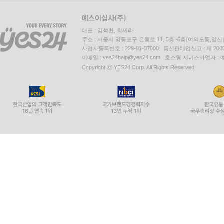
대표 : 김석환, 최세라
주소 : 서울시 영등포구 은행로 11, 5층~6층(여의도동,일신
사업자등록번호 : 229-81-37000 통신판매업신고 : 제 200
이메일 : yes24help@yes24.com 호스팅 서비스사업자 :
Copyright ⓒ YES24 Corp. All Rights Reserved.