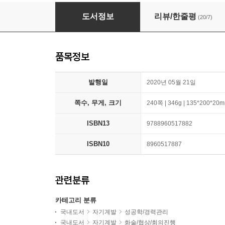
심플하지만 화려하게 해주세요
도서정보
리뷰/한줄평
(20/7)
품목정보
발행일
2020년 05월 21일
쪽수, 무게, 크기
240쪽 | 346g | 135*200*20
ISBN13
9788960517882
ISBN10
8960517887
관련분류
카테고리 분류
국내도서
자기계발
성공학/경력관리
국내도서
자기계발
화술/협상/회의진행