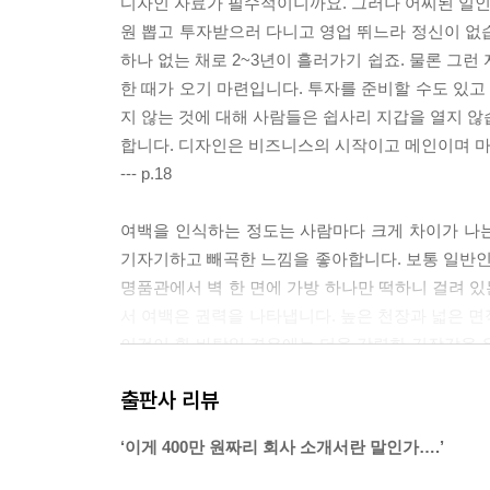
디자인 자료가 필수적이니까요. 그러나 어찌된 일인지
원 뽑고 투자받으러 다니고 영업 뛰느라 정신이 없
하나 없는 채로 2~3년이 흘러가기 쉽죠. 물론 그
한 때가 오기 마련입니다. 투자를 준비할 수도 있
지 않는 것에 대해 사람들은 쉽사리 지갑을 열지 않
합니다. 디자인은 비즈니스의 시작이고 메인이며 
--- p.18
여백을 인식하는 정도는 사람마다 크게 차이가 나
기자기하고 빼곡한 느낌을 좋아합니다. 보통 일반인들
명품관에서 벽 한 면에 가방 하나만 떡하니 걸려 있
서 여백은 권력을 나타냅니다. 높은 천장과 넓은 면
이것이 흰 바탕일 경우에는 더욱 강렬한 긴장감을 
와 클라이언트가 생각하는 ‘중요한 요소’가 서로 다
출판사 리뷰
문제가 될 수 있습니다.
--- p.44~45
‘이게 400만 원짜리 회사 소개서란 말인가….’
디자이너를 뽑을 때 가장 크게 실수하는 부분은 ‘