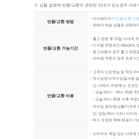
※ 상품 설명에 반품/교환과 관련한 안내가 있는경우 아래 
마이페이지 >
반품/교환 신청
반품/교환 방법
판매자 배송 상품은 판매자와
출고 완료 후 10일 이내의 
디지털 콘텐츠인 eBook의 
반품/교환 가능기간
중고상품의 경우 출고 완료일
모바일 쿠폰의 경우 유효기간(
고객의 단순변심 및 착오구
직수입양서/직수입일서중 일
단, 아래의 주문/취소 조건인
오늘 00시 ~ 06시 30분 
반품/교환 비용
오늘 06시 30분 이후 주문
직수입 음반/영상물/기프트 
단, 당일 00시~13시 사이
박스 포장은 택배 배송이 가
소비자의 책임 있는 사유로 