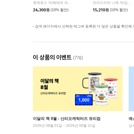
호메로스 저/페테르 파울 루벤스 그림/박문재 역
현대지성
프리드리히 니체 저/김철 편역
|
24,300
원
(10% 할인)
15,210
원
(10% 할인)
검색 페이지에서 선택된 태그에 등록된 더 많은 상품을 확인해 
이 상품의 이벤트
(7개)
이달의 책 8월 : 산리오캐릭터즈 유리컵
예
2026년 08월 01일 ~ 2026년 08월 31일
상