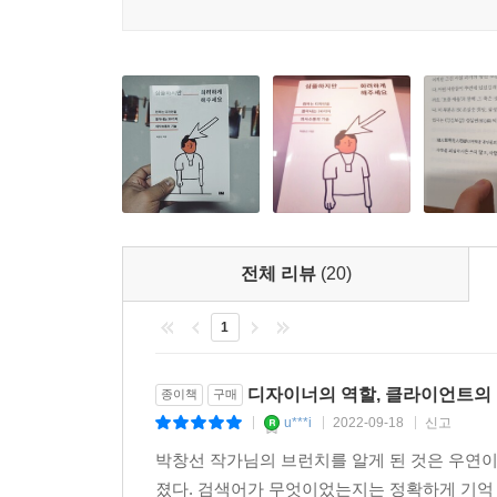
클라이언트의 ‘평범한’ 언어에 숨은 속뜻을 이해
사정 얘기부터 늘어놓는 경우가 있습니다. “아, 저
않아도, ‘심플하지만 화려한’ 디자인에 담긴 맥락을
자재 들어오면 일정이 조금 늦어진다고 그쪽에서 
요…” 이런 식으로 말이죠. 열 마디만 더 하면 눈물
이 책은 겁내지 않고, 싸우지 않고, 다치지 않고
면 간결하게 용건부터 말합시다. “제작 물품의 소재
하는지, ‘화하고 샤한’ 느낌이 뭔지 알아듣게 하는
녕하세요’와 같은 메일 제목은 좋지 않습니다. 나
디자인 커뮤니케이션의 A부터 Z까지를 조목조목
은 용건을 포함하는 것이 좋습니다.
짚어준다. 레이아웃과 그리드는 어떻게 다른지, 
--- p.197
좋은지, 집에서 일하고 밤에 일하는 디자이너와는 어
실제로 아직도 많은 디자인이 실제로 디자인에 영
듣기 좋은 대화? 효율적인 대화!
종종 도무지 이해할 수 없는 수상 경력 텍스트로 떡
전체 리뷰
(20)
‘일’로 만난 사이에 달콤한 말은 필요 없다
한 브로슈어, 원래는 그게 아니었을 듯한 로고를 목
다. 피드백의 목적은 지식 배틀이나 자기 자랑이 아니
1
현장에서 갈고닦은 저자의 기지와 통찰은 ‘이렇게
던지며 ‘나도 한마디 했다!’라는 마음으로 뿌듯해
업무에 관한 책이지만 조직 생활에서 부딪히는 보편
--- p.205~206
디자이너의 역할, 클라이언트의 
종이책
구매
이르는 법, ‘어제 뭐 했냐’만 묻다가 흐지부지
u***i
2022-09-18
신고
|
|
|
직장인이라면 누구나 한번쯤 고민해봤을 만한 내용이
페이퍼 컷(paper cut)을 아시나요? A4용지 
박창선 작가님의 브런치를 알게 된 것은 우연이
쓰이고 아립니다. 우린 이걸 아프다고 하지 않고 시
졌다. 검색어가 무엇이었는지는 정확하게 기억 안
이때 소통을 잘한다는 것은 상대방 귀에 듣기 좋게