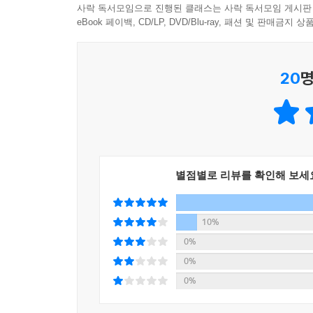
사락 독서모임으로 진행된 클래스는 사락 독서모임 게시판
모든 대화에 쓰이는 단어들은 가장 쉽고 유치한 
1인 기업인 애프터모멘트를 운영하는 저자 박창선
eBook 페이백, CD/LP, DVD/Blu-ray, 패션 및 판매금
런 단어는 쓰지 마세요. 그런 건 디자이너들끼리 서로
클라이언트 들으라고 썼는지 그는 세 가지로 요약한
스텔, 요즘 유행하는 색’ 등 너무도 알아듣기 쉬운
돈 낭비를 하고 싶지 않기 때문이다. 그러므로 애초
로가 똑같은 의미를 공유하고 있을 때는 큰 도움이 되
20
명
요청에는 정확한 언어가 필요하다. 예술 작품이 아닌
를 잘 모르고 있거나 서로 다르게 해석할 위험이 있
--- p.123
디자인 업무가 무엇보다 어려운 이유도 여기에 있
수많은 정보가 본질을 흐린다. 우리를 홀리는 온
말을 잘하는 것과 말이 많은 것은 다릅니다. 말을 
고통에 빠뜨린다. 느낌만 있고 언어가 부재한 사이 
죠. 좋은 말은 상대에게 명료한 메시지를 줍니다. 
뭔지 모르겠어서 그냥 그런 듯한 느낌을 줍니다. 듣
별점별로 리뷰를 확인해 보세
‘심플하지만 화려한’ ‘현대적이지만 전통적인’ ‘밝은
가 원하는 정보만 짚어서 주기 때문에 자극적입니다
그런 식으로 말을 하면 일이 안 끝납니다!
이죠. 우리가 기억하는 건 바로 앞의 문장입니다. 
10%
니다. 컨펌하는 클라이언트 입장에서는 현혹과 설명을
우스갯소리처럼 들리는 이런 표현들은 실제로 저자
0%
과 우리 회사의 색깔이 있다면 디자인은 그것을 기
관용어처럼 쓰인다. 서른 살에 독학으로 디자인을
0%
자의 몫입니다. 디자이너가 하는 말이 현혹인지 설
디자인의 세계에 뛰어들기 전에 판매직, 영업직, 
0%
--- p.160~161
커뮤니케이션의 소중한 밑거름이 되었다. ‘디자