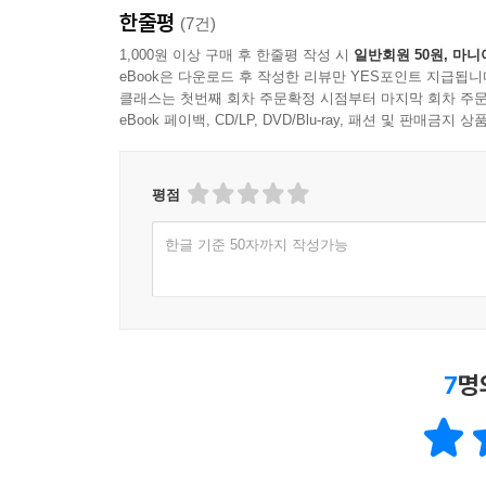
한줄평
(7건)
커뮤니케이션이 깔끔하면 시간에 쫓기지 않는다. 시
1,000원 이상 구매 후 한줄평 작성 시
일반회원 50원, 마니
시선에서 디자인물을 바라보게 된다. 내 욕망이 가
eBook은 다운로드 후 작성한 리뷰만 YES포인트 지급됩니
클래스는 첫번째 회차 주문확정 시점부터 마지막 회차 주문
나온다.
eBook 페이백, CD/LP, DVD/Blu-ray, 패션 및 판매금
2020년 당신의 사무실에 맞춰 업데이트한
『디자이너 사용설명서』 개정판
평점
“더 가볍게, 더 날카롭게, 더 생생하게”
한글 기준 50자까지 작성가능
2018년 출간된 『디자이너 사용설명서』는 “잘난 
느낌” “비즈니스와 예술을 이어주는 번역기 같은 책
클라이언트와 디자이너에게 탄탄하고 촘촘한 노하
2020년에 필요한 알맹이만 추리고 추렸다. 구판
7
명
싶은 클라이언트 쪽에 무게를 실어 구성됐다.
구판에서 번뜩였던 ‘현실 밀착형’ 위트는 실제 사
친근하게 바뀌어 ‘완전 내 얘기’에 소름 돋았던