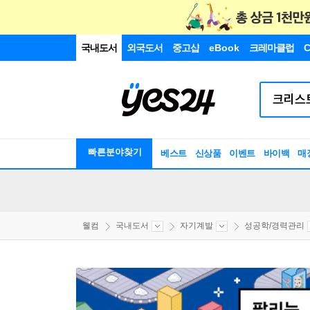
국내도서
외국도서
중고샵
eBook
크레마클럽
C
빠른분야찾기
베스트
신상품
이벤트
바이백
매
웰컴
국내도서
자기계발
성공학/경력관리