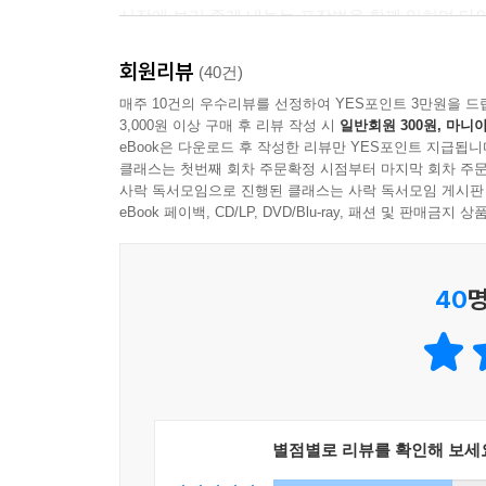
시장에 보기 좋게 내놓는 포장법을 함께 익히며 타인
시작은 내가 하지만, 마무리는 혼자 할 수 없습니다
국엔 사람이 모든 것을 만듭니다. 대학교 선후배, 고
회원리뷰
‘아이디어는 유창하게’ : 생각 팔아 마음 사기
(40건)
수님 등 삶의 변곡점엔 항상 사람이 존재합니다. 
능력을 선보일 기회를 잡았다면, 그다음은 본격적으
매주 10건의 우수리뷰를 선정하여 YES포인트 3만원을 드
뒤에서 날 든든하게 지원해 주는 사람들에 대해 이
3,000원 이상 구매 후 리뷰 작성 시
일반회원 300원, 마니아
팁을 통해 뇌를 말랑하게 만든 다음, 떠오른 기
eBook은 다운로드 후 작성한 리뷰만 YES포인트 지급됩니
전달하려면 다음의 세 가지가 필요하다. 무조건 반
--- p.304, 「함께 일하는 손들의 절실함 : 우리는 협력 
클래스는 첫번째 회차 주문확정 시점부터 마지막 회차 주문
그리고 이 무기들을 능수능란하게 다루는 ‘비즈니
사락 독서모임으로 진행된 클래스는 사락 독서모임 게시판
사람에게 전략적인 매력 어필이 필승 비법이 될 수 
eBook 페이백, CD/LP, DVD/Blu-ray, 패션 및 판매금
‘브랜딩은 단순하게’ : 상품 팔아 돈 벌기
40
명
탁월한 능력과 기발한 생각이라는 두 마리 토끼를
선심보다 계산기에 집중해야 하는 이유를 명료하게 
3장은 초심이나 정의감, 상대의 호의에 현혹되지 
이야기한다.
‘브랜딩’, ‘스타트업’, ‘N잡’이라는 단어들 속
별점별로 리뷰를 확인해 보세
상품을 잘 닦아 꺼내보자. 셀링포인트가 없다며 낙