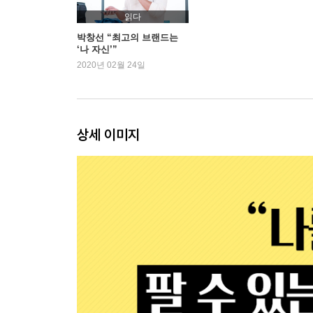
씹고 뜯고 써보고 꿰고 : 내 머릿속은 내가 정리한다
읽다
무적의 논리는 방패가 된다 : 칼 같은 상대의 반대
박창선 “최고의 브랜드는
‘나 자신’”
다른 애들과는 다르게 : 사고 싶어지는 차별성을 가
2020년 02월 24일
써먹기 쉬워야 갖고 싶다 : 편리함을 만드는 ‘레벨다
속으로만 유창하면 뭐하나 : 제대로 전해줘야 아이
내 맘에 네 맘도 더해보자 : 좋은 피드백 골라 듣기
일잘러는 좋은 사회자다 : 회의 시간 동안 상대 사
상세 이미지
멋진 말 뒤에 숨겨진 혼돈 : 겉멋과 삼천포를 피할 
적당하고 즐거우며 이기는 대화 : 아무도 말해주지 않
뒤탈 없이 뒤끝 없이 마무리 : 야무지게 매듭짓는 
PART 3 상품 팔아 돈 벌기
가진 것 중에 상품을 골라내기 : 팔 만한 가치가 있
궁금함을 들고 가서 앎을 얻어라 : 필요한 강연만 
볼수록 드러나는 건강한 고집 : 매력적인 일관성 
있어 보이려 하지 말고 : 가볍고 빠르게 브랜딩 시