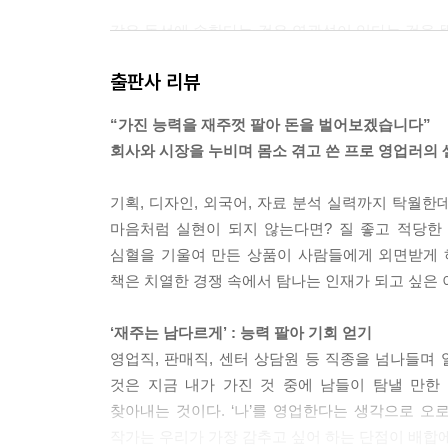
같은 동선에 속한다는 것은 연관성이 있다는 것을 뜻
만 침대, 회사, 점심, 스페인은 너무 동선이 멀거나
출판사 리뷰
해서입니다. 삼천포 효과란 말을 하면 할수록 모든
나 다 같은 존재로 파악하는 것도 가능해지죠. 말이
“가진 능력을 재주껏 팔아 돈을 벌어보겠습니다”
--- p.119, 「씹고 뜯고 써보고 꿰고 : 내 머릿속
회사와 시장을 누비며 몸소 겪고 쓴 프로 영업러의
우리 앞에 오기까지 상품은 쉽지 않은 과정을 거칩
기획, 디자인, 외국어, 자료 분석 실력까지 탁월
않죠. 우리가 상대할 소비자나 상사도 우리가 최종
마음처럼 실현이 되지 않는다면? 질 좋고 적당한
니다. 그러니 오래 조사하고 빠르게 정리해서 과감히
심혈을 기울여 만든 상품이 사람들에게 외면받게 하
--- p.191, 「뒤탈 없이 뒤끝 없이 마무리 : 야
책은 치열한 경쟁 속에서 탐나는 인재가 되고 싶은 이
팔릴 만한 물품을 만든다는 건 크게는 ‘상대가 필요한
‘재주는 남다르게’ : 능력 팔아 기회 얻기
에서 갈리기 마련이죠. 똑같은 욕실 매트라도 어떤 
영업직, 판매직, 센터 상담원 등 직종을 넘나들며 
것은 살짝 다른 방향성과 문구, 세세한 정성과 ‘시대
것은 지금 내가 가진 것 중에 남들이 탐낼 만한
쫀하게 만드는 것이 주요 임무입니다.
찾아내는 것이다. ‘나’를 영업한다는 생각으로 오
--- p.269, 「망함을 계획해 보자 : 계획은 무너
작가는 우리가 가장 감추고 싶어 하는 단점이 배합에