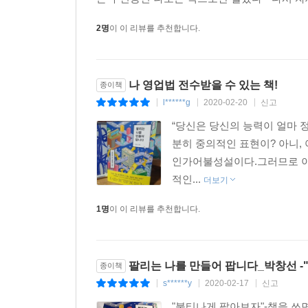
2명
이 이 리뷰를 추천합니다.
나 영업법 전수받을 수 있는 책!
종이책
l******g
2020-02-20
신고
|
|
|
“당신은 당신의 능력이 얼마 정
분히 중의적인 표현이? 아니,
인가어불성설이다.그러므로 이 
적인...
더보기
1명
이 이 리뷰를 추천합니다.
팔리는 나를 만들어 팝니다_박창선 -
종이책
s******y
2020-02-17
신고
|
|
|
"불티나게 팔아보자"-책을 쓰