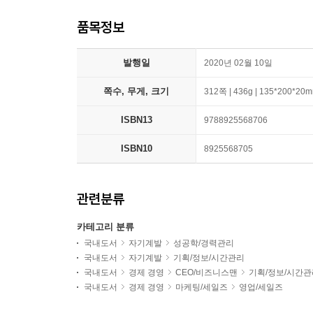
품목정보
발행일
2020년 02월 10일
쪽수, 무게, 크기
312쪽 | 436g | 135*200*20
ISBN13
9788925568706
ISBN10
8925568705
관련분류
카테고리 분류
국내도서
자기계발
성공학/경력관리
국내도서
자기계발
기획/정보/시간관리
국내도서
경제 경영
CEO/비즈니스맨
기획/정보/시간관
국내도서
경제 경영
마케팅/세일즈
영업/세일즈