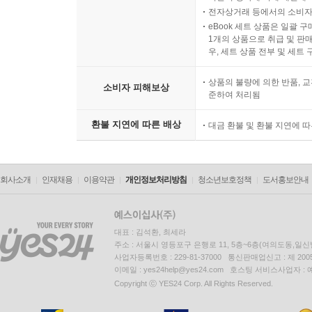
전자상거래 등에서의 소비자
eBook 세트 상품은 일괄 
1개의 상품으로 취급 및 판매
우, 세트 상품 전부 및 세트
상품의 불량에 의한 반품, 교
소비자 피해보상
준하여 처리됨
환불 지연에 따른 배상
대금 환불 및 환불 지연에 
회사소개
인재채용
이용약관
개인정보처리방침
청소년보호정책
도서홍보안내
대표 : 김석환, 최세라
주소 : 서울시 영등포구 은행로 11, 5층~6층(여의도동,일신
사업자등록번호 : 229-81-37000 통신판매업신고 : 제 200
이메일 : yes24help@yes24.com 호스팅 서비스사업자 :
Copyright ⓒ YES24 Corp. All Rights Reserved.