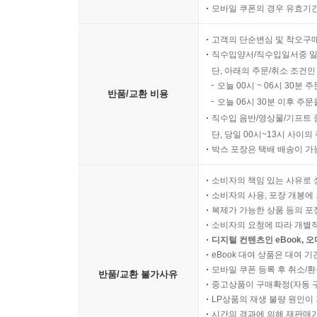
모바일 쿠폰의 경우 유효기간(
고객의 단순변심 및 착오구
직수입양서/직수입일서중 일
단, 아래의 주문/취소 조건인
오늘 00시 ~ 06시 30분 
반품/교환 비용
오늘 06시 30분 이후 주문
직수입 음반/영상물/기프트 
단, 당일 00시~13시 사이
박스 포장은 택배 배송이 가
소비자의 책임 있는 사유로 
소비자의 사용, 포장 개봉에 
복제가 가능한 상품 등의 포장을 
소비자의 요청에 따라 개별
디지털 컨텐츠인 eBook, 
eBook 대여 상품은 대여 기
모바일 쿠폰 등록 후 취소/환
반품/교환 불가사유
중고상품이 구매확정(자동 
LP상품의 재생 불량 원인이 기
시간의 경과에 의해 재판매가