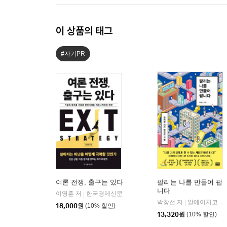
이 상품의 태그
#자기PR
여론 전쟁, 출구는 있다
팔리는 나를 만들어 팝
니다
이영훈 저
한국경제신문
|
박창선 저
알에이치코리아(RHK)
|
18,000
원
(10% 할인)
13,320
원
(10% 할인)