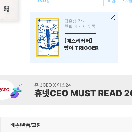
10,500원
매입가 1,600
김은성 작가
친필 메시지 수록
---------------
[예스리커버]
빵야 TRIGGER
배송/반품/교환