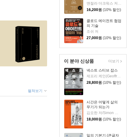
앤절라 더크워스 저/김미정 역
16,200
원
(10% 할인)
클로드 에이전트 협업
의 기술
조쉬 저
27,000
원
(10% 할인)
이 분야 신상품
더보기
넥스트 스티브 잡스
제프리 케인(Geoffrey Cain) 저/이민석 역
28,800
원
(10% 할인)
펼쳐보기
시간은 어떻게 삶의
무기가 되는가
김요한 저/Simon 그림
18,000
원
(10% 할인)
일의 기본기 (큰글자