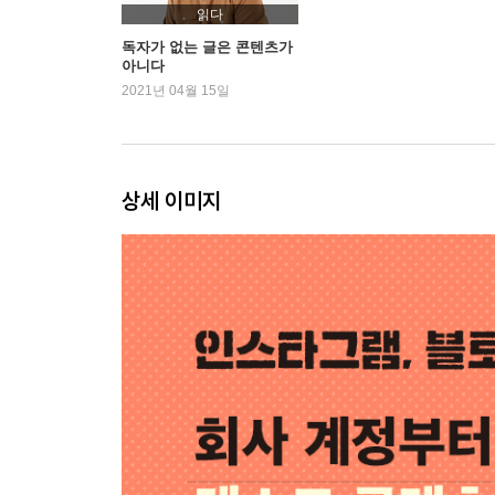
3장 읽혀야 글이다
읽다
안 읽히는 문장의 특징들
독자가 없는 글은 콘텐츠가
아니다
길게 써도 잘 읽히는 법
2021년 04월 15일
글의 역할, 말의 역할
콘텐츠 만드는 마음
잘 쓴 글의 세 가지 기준
퇴고 체크리스트
상세 이미지
4장 목적에 충실한 텍스트 설계
오해를 예방하는 장치들
기억할 것만 기억하게 한다
사회적 기업의 콘텐츠
업계 특성을 살리는 톤 잡기
제품이나 서비스를 위한 설명문
5장 일잘러의 글쓰기
메일도 결국 글쓰기다