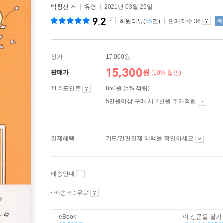
박창선
저
유영
2021년 03월 25일
9.2
회원리뷰(
55
건)
판매지수 36
베
정가
17,000원
15,300
원
판매가
(10% 할인)
YES포인트
850원 (5% 적립)
5만원이상 구매 시 2천원 추가적립
결제혜택
카드/간편결제 혜택을 확인하세요
배송안내
배송비 : 무료
eBook
이 상품을 팔기