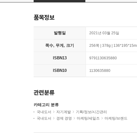
품목정보
발행일
2021년 03월 25일
쪽수, 무게, 크기
256쪽 | 378g | 136*195*15
ISBN13
9791130635880
ISBN10
1130635880
관련분류
카테고리 분류
국내도서
자기계발
기획/정보/시간관리
국내도서
경제 경영
마케팅/세일즈
마케팅/브랜드