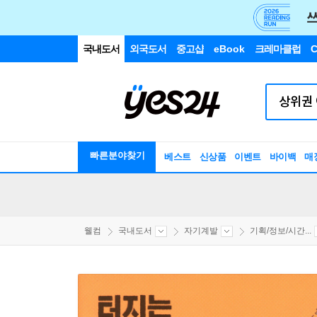
국내도서
외국도서
중고샵
eBook
크레마클럽
C
빠른분야찾기
베스트
신상품
이벤트
바이백
매
웰컴
국내도서
자기계발
기획/정보/시간...