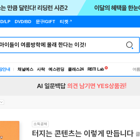
D/LP
DVD/BD
문구
/GIFT
티켓
독서유형검사
RBTI Lab
장안내
채널예스
사락
예스펀딩
클래스24
여
독서유형검사
AI 일문백답
의견 남기면 YES상품권!
소득공제
터지는 콘텐츠는 이렇게 만듭니다
클