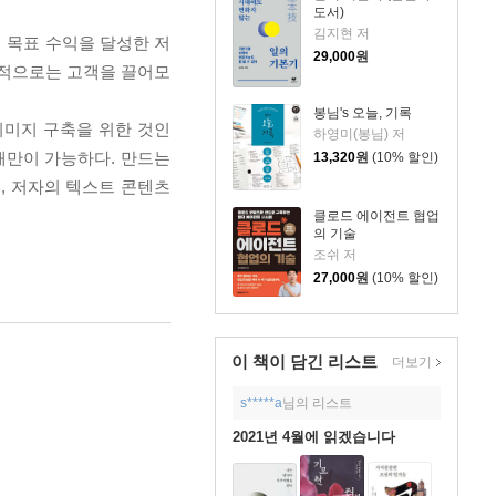
도서)
김지현 저
의 목표 수익을 달성한 저
29,000
원
무적으로는 고객을 끌어모
봉님's 오늘, 기록
이미지 구축을 위한 것인
하영미(봉님) 저
때만이 가능하다. 만드는
13,320
원
(10% 할인)
, 저자의 텍스트 콘텐츠
클로드 에이전트 협업
의 기술
조쉬 저
27,000
원
(10% 할인)
이 책이 담긴
리스트
더보기
s*****a
님의 리스트
2021년 4월에 읽겠습니다