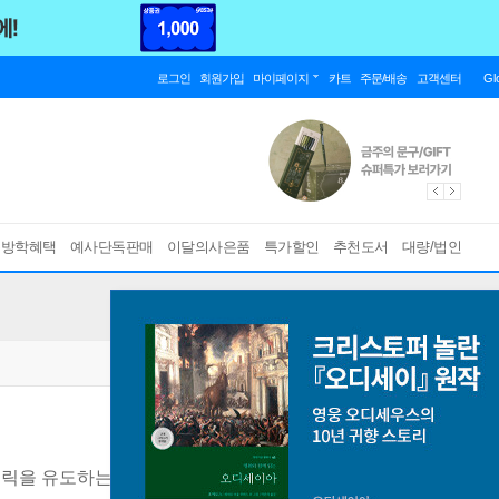
로그인
회원가입
마이페이지
카트
주문/배송
고객센터
Gl
름방학혜택
예사단독판매
이달의사은품
특가할인
추천도서
대량/법인
릭을 유도하는 컨셉부터 트래픽을 만들어내는 노하우까지