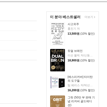
이 분야 베스트셀러
더보기
사고외주
홍진기 저
13,500
원
(10% 할인)
듀얼 브레인
이선 몰릭 저/신동숙 역
18,900
원
(10% 할인)
[예스리커버] 타이탄
의 도구들
팀 페리스 저/박선령,정지현 공역
16,200
원
(10% 할인)
그릿 (50만 부 판매 기
념 리커버 골드에디
션)