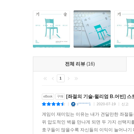
충만한 삶을 살기 위해 앵커링을 이용했다. 자신이
상황이 그렇게 나쁘지 않다고 결론 내리곤 했다. 
가령 세네카는 “좌절을 만난다는 것은 신의 관심을
알게 됨으로써 참된 힘을 얻기를” 원한다는 것이다
만한 일로 인식했다. 스토아 철학자들이 좌절에 대
당신의 능력을 키워줄 것이다.
전체 리뷰
(16)
“삶의 전투력을 키우는 철학적 사고법”
위대한 스토아 철학자들에게 배우는 좌절의 기술 4
1
좌절의 기술 1 최악의 상황을 미리 상상해본다는 것
[좌절의 기술-윌리엄 B.어빈] 
eBook
구매
s*******1
2020-07-19
신고
|
|
|
고대 스토아 철학자들은 자기 삶이 더 나빠질 
게임이 재미있는 이유는 내가 견딜만한 좌절들을
비교함으로써 지금이 그렇게 나쁘지 않다고 결론 
위 압도적인 벽을 만나게 되면 두 가지 선택지를
죽었다는 전화를 받는다고 상상해본다. 다음에 그 사
호구들이 많을수록 자신들의 이익이 늘어나기 때
사실에서 작은 기쁨과 감사함을 느낄 수 있을 것이다