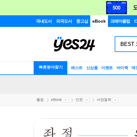
국내도서
외국도서
중고샵
eBook
크레마클럽
C
빠른분야찾기
베스트
신상품
이벤트
바이백
매
웰컴
eBook
인문
서양철학