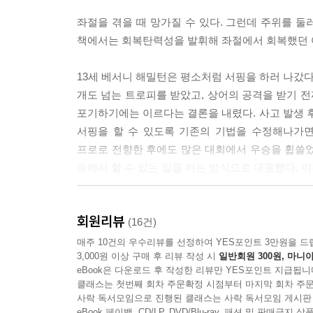
좌절을 겪을 때 망가질 수 있다. 그런데 주위를 둘
책에서는 회복탄력성을 발휘해 좌절에서 회복했던 
13세 베서니 해밀턴은 평소처럼 서핑을 하러 나갔다
개도 넘는 트로피를 받았고, 상어의 공격을 받기 전
포기하기에는 이르다는 결론을 내렸다. 사고 발생 후 
서핑을 할 수 있도록 기존의 기법을 수정해나가면
프로로 전향한 후에도 많은 대회에서 우승을 휩쓸었
속에서 할 수 있는 일을 하는 방식으로 대응했다. 
처벌을 앞두고도 담담했던 아그리파누스와 유배지
회원리뷰
평범한 일상을 회복했던 앨리슨 보타, 신체 능력이 
(16건)
왼쪽 눈을 이용해 책을 썼던 장 도미니크 보비 역시 
매주 10건의 우수리뷰를 선정하여 YES포인트 3만원을 드
3,000원 이상 구매 후 리뷰 작성 시
일반회원 300원, 마니아
분노하거나 절망하거나 포기하는 대신 자신이 할 
eBook은 다운로드 후 작성한 리뷰만 YES포인트 지급됩니
사람으로 살아갈 수 있는 비밀이었다.
클래스는 첫번째 회차 주문확정 시점부터 마지막 회차 주문
사락 독서모임으로 진행된 클래스는 사락 독서모임 게시판
“오늘날 자기계발서는 스토아 철학에 대한 각주다”
eBook 페이백, CD/LP, DVD/Blu-ray, 패션 및 판매금