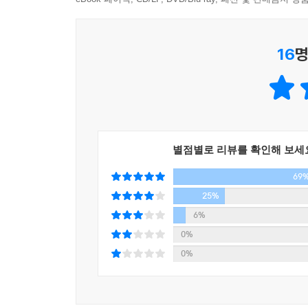
고대 스토아 철학은 현대를 사는 우리에게 무엇을 
왜 지금 스토아 철학이어야 하는가
16
명
스토아 철학은 오늘날 자기계발서에 큰 영향을 끼쳤
피하기 기술』, 『타이탄의 도구들』 같은 많은 베스
당신의 2020년을 변화시킬 수 있는 이유(Why philosop
비롯해 옛 철학자들이 자기계발서를 통해 현대의 구
별점별로 리뷰를 확인해 보세
인생에 긍정적인 일만 있다면 좋겠지만 사실 부정
69
낙관은 사라졌다. 현대 사회는 금융위기, 기후변화
닥칠지 모를 좌절에 대비하기 위한 가이드가 필요하
25%
6%
스토아 철학은 전쟁과 위기의 시기에 태어났고, 
0%
“사람들을 망치는 것은 사물 그 자체가 아니라 그 
0%
받아들이는 우리의 내면과 태도는 우리가 다스릴 수
스토아 철학자들이 내면을 다스리기 위해 만든 생각