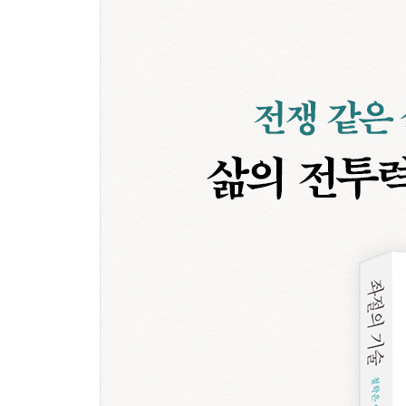
10장 [좌절의 기술3] 좌절 직후 5초가 중요하다
4부 현명한 철학자처럼 살아가기
11장 모험을 시작하기
12장 실패 끌어안기
13장 [좌절의 기술4] 불편이 편안에 이르는 길이 된
14장 함정, 큰 위험은 큰 행운에서 나온다
15장 죽음, 우리의 졸업시험
에필로그 공항에서 또 다른 어느 날
감사의 글
더 읽어볼 만한 글들
주