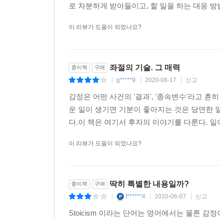
좌절의 기술 4 불편이 편안에 이르는 길이 된다
로 차분하게 받아들이고, 할 일을 하는 대응 방
이 리뷰가 도움이 되었나요?
우리가 일상에서 경험하는 것이 각자가 가진 안락
의도적으로 노출하면 불편한 일을 만났을 때 편안
주기적으로 자신을 불편하게 만드는 일을 일부러 
단순하고 검소한 생활을 실천했던 까닭에 유배 생활을
좌절의 기술. 그 매력
종이책
구매
지대를 넓히기 위한 자기 훈련 방법을 잘 제시해놓았
g*****9
2020-08-17
신고
|
|
|
감정은 어떤 사건의 '결과', '종속변수'라고 
운 일이 생기면 기분이 좋아지는 것은 당연한 일
다.이 책은 여기서 후자의 이야기를 다룬다. 일
이 리뷰가 도움이 되었나요?
딱히 특별한 내용일까?
종이책
구매
t******4
2020-06-07
신고
|
|
|
Stoicism 이라는 단어는 영어에서는 물론 