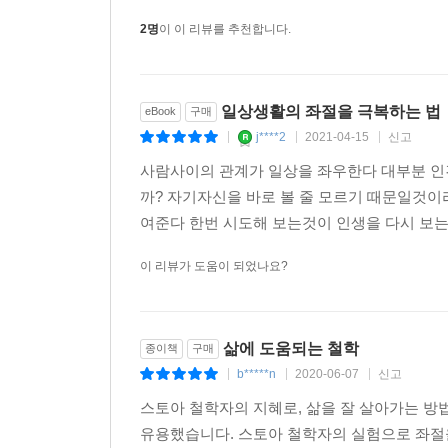
2명
이 이 리뷰를 추천합니다.
좌절의 기술 2 좌절은 다르게 바라볼 때 끝난다
세네카는 말했다. “중요한 것은 잘못이 어떻게 
일상생활의 좌절을 극복하는 법
eBook
구매
말했다. “만약 그대가 외적인 어떤 것 때문에 괴로
j****2
2021-04-15
신고
|
|
|
기인했다. 그리고 이런 고통에 관해서라면 그대는
잠재의식이 부정적인 프레임으로 상황을 바라보게
사람사이의 관계가 일상을 좌우한다 대부분 
중립적이거나 아름다운 프레임에 집어넣음으로써 부
까? 자기자신을 바로 볼 줄 모르기 때문일것
우리가 좌절을 다르게 바라볼 수 있는 여러 프레임
여준다 한번 시도해 보는것이 인생을 다시 보는
이 리뷰가 도움이 되었나요?
좌절의 기술 3 좌절 직후 5초가 중요하다
스토아 철학자들은 사람들이 좌절을 만나면 좌절의
삶에 도움되는 철학
종이책
구매
그들은 재빠르게(저자에 의견에 따르자면 ‘5초 안에
b*****n
2020-06-07
신고
때 그 좌절을 우리의 회복탄력성과 창의성에 대한
|
|
|
방지할 뿐 아니라 그 좌절을 우리가 기꺼이 감당할 
스토아 철학자의 지혜로, 삶을 잘 살아가는 방
유용했습니다. 스토아 철학자의 실험으로 좌절을